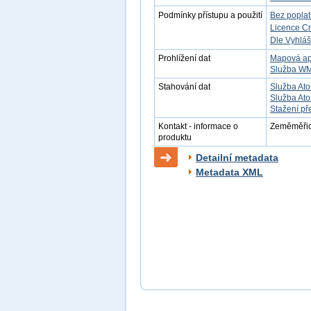
Podmínky přístupu a použití
Bez popla
Licence C
Dle Vyhláš
Prohlížení dat
Mapová ap
Služba W
Stahování dat
Služba Ato
Služba Ato
Stažení př
Kontakt - informace o
Zeměměřick
produktu
Detailní metadata
Metadata XML