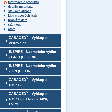
informace o produktu
detailní metadata
stav aktualizace
klad mapových listů
prohlížet data
stáhnout
atom
®
ZABAGED
- Výškopis -
vrstevnice
INSPIRE - Nadmořská výška
- GRID (EL GRID)
INSPIRE - Nadmořská výška
- TIN (EL TIN)
®
ZABAGED
- Výškopis -
DMP 1G
®
ZABAGED
- Výškopis -
DMP 1G/ETRS89-TMzn,
EVRS
®