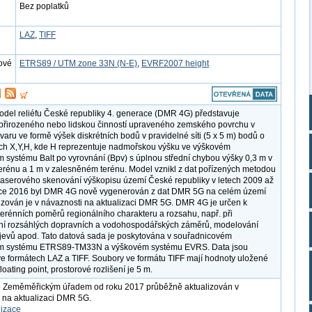
Bez poplatků
LAZ
,
TIFF
ové
ETRS89 / UTM zone 33N (N-E)
,
EVRF2007 height
model reliéfu České republiky 4. generace (DMR 4G) představuje
přirozeného nebo lidskou činností upraveného zemského povrchu v
tvaru ve formě výšek diskrétních bodů v pravidelné síti (5 x 5 m) bodů o
ch X,Y,H, kde H reprezentuje nadmořskou výšku ve výškovém
m systému Balt po vyrovnání (Bpv) s úplnou střední chybou výšky 0,3 m v
erénu a 1 m v zalesněném terénu. Model vznikl z dat pořízených metodou
laserového skenování výškopisu území České republiky v letech 2009 až
oce 2016 byl DMR 4G nově vygenerován z dat DMR 5G na celém území
izován je v návaznosti na aktualizaci DMR 5G. DMR 4G je určen k
erénních poměrů regionálního charakteru a rozsahu, např. při
ní rozsáhlých dopravních a vodohospodářských záměrů, modelování
 jevů apod. Tato datová sada je poskytována v souřadnicovém
ím systému ETRS89-TM33N a výškovém systému EVRS. Data jsou
e formátech LAZ a TIFF. Soubory ve formátu TIFF mají hodnoty uložené
floating point, prostorové rozlišení je 5 m.
 Zeměměřickým úřadem od roku 2017 průběžně aktualizován v
 na aktualizaci DMR 5G.
lizace