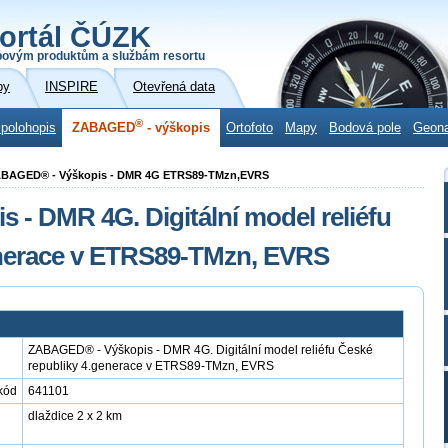
ortál ČÚZK
povým produktům a službám resortu
by
INSPIRE
Otevřená data
®
 polohopis
ZABAGED
- výškopis
Ortofoto
Mapy
Bodová pole
Geon
ZABAGED® - Výškopis - DMR 4G ETRS89-TMzn,EVRS
- DMR 4G. Digitální model reliéfu
enerace v ETRS89-TMzn, EVRS
ZABAGED® - Výškopis - DMR 4G. Digitální model reliéfu České
republiky 4.generace v ETRS89-TMzn, EVRS
kód
641101
dlaždice 2 x 2 km