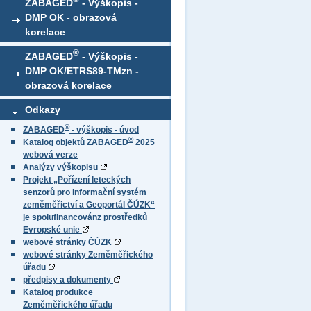
ZABAGED
- Výškopis -
DMP OK - obrazová
korelace
®
ZABAGED
- Výškopis -
DMP OK/ETRS89-TMzn -
obrazová korelace
Odkazy
®
ZABAGED
- výškopis - úvod
®
Katalog objektů ZABAGED
2025
webová verze
Analýzy výškopisu
Projekt „Pořízení leteckých
senzorů pro informační systém
zeměměřictví a Geoportál ČÚZK“
je spolufinancovánz prostředků
Evropské unie
webové stránky ČÚZK
webové stránky Zeměměřického
úřadu
předpisy a dokumenty
Katalog produkce
Zeměměřického úřadu