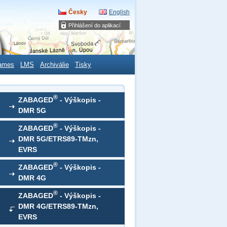
Česky
English
Přihlášení do aplikací
ames
LMS
Archiválie
Tisky
®
ZABAGED
- Výškopis -
DMR 5G
®
ZABAGED
- Výškopis -
DMR 5G/ETRS89-TMzn,
EVRS
®
ZABAGED
- Výškopis -
DMR 4G
®
ZABAGED
- Výškopis -
DMR 4G/ETRS89-TMzn,
EVRS