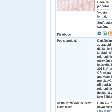
Cena za
jednotku
Výdejní
formáty
Souřadnic
systémy
Distribuce
Popis produktu
Digitální 
zobrazení 
digitálním 
souřadnicí
referenční
odkrytém t
leteckého 
2013. V r
ČR. Aktual
analýzám t
projektová
přírodních
referenčn
dostupná v
jako 32bit 
Aktualizační cyklus - stav
DMR 4G je
aktualizace
návaznosti
Stav aktua