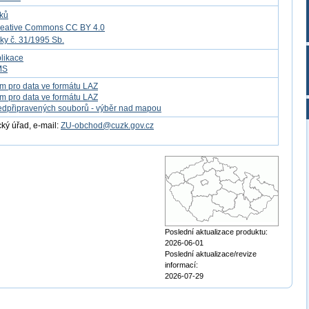
tků
reative Commons CC BY 4.0
ky č. 31/1995 Sb.
likace
MS
m pro data ve formátu LAZ
m pro data ve formátu LAZ
edpřipravených souborů - výběr nad mapou
ý úřad, e-mail:
ZU-obchod@cuzk.gov.cz
Poslední aktualizace produktu:
2026-06-01
Poslední aktualizace/revize
informací:
2026-07-29