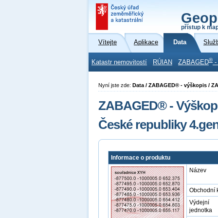
Geop
přístup k ma
Vítejte
Aplikace
Data
Služ
®
Katastr nemovitostí
RÚIAN
ZABAGED
-
Nyní jste zde:
Data / ZABAGED® - výškopis / 
ZABAGED® - Výškopis 
České republiky 4.g
Informace o produktu
Název
Obchodní 
Výdejní
jednotka