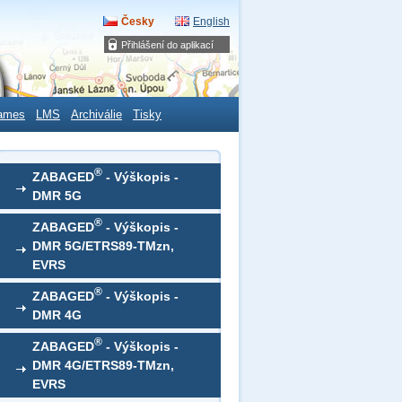
Česky
English
Přihlášení do aplikací
ames
LMS
Archiválie
Tisky
®
ZABAGED
- Výškopis -
DMR 5G
®
ZABAGED
- Výškopis -
DMR 5G/ETRS89-TMzn,
EVRS
®
ZABAGED
- Výškopis -
DMR 4G
®
ZABAGED
- Výškopis -
DMR 4G/ETRS89-TMzn,
EVRS