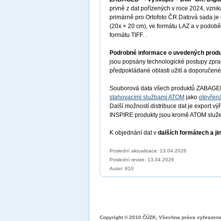
prvně z dat pořízených v roce 2024, vzn
primárně pro Ortofoto ČR.Datová sada j
(20x × 20 cm), ve formátu LAZ a v podobě
formátu TIFF.
.
Podrobné informace o uvedených prod
jsou popsány technologické postupy zprac
předpokládané oblasti užití a doporučené 
Souborová data všech produktů ZABAG
stahovacími službami ATOM
jako
otevřen
Další možností distribuce dat je export vý
INSPIRE produkty jsou kromě ATOM služe
K objednání dat v
dalších formátech a ji
Poslední aktualizace: 13.04.2026
Poslední revize:
13.04.2026
Autor: 910
Copyright © 2010 ČÚZK, Všechna práva vyhrazen