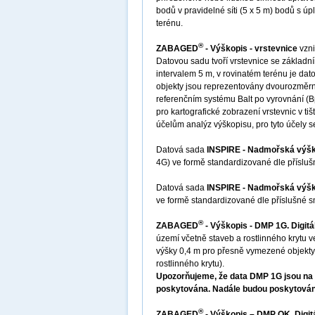
bodů v pravidelné síti (5 x 5 m) bodů s 
terénu.
®
ZABAGED
- Výškopis - vrstevnice
vzni
Datovou sadu tvoří vrstevnice se základní
intervalem 5 m, v rovinatém terénu je da
objekty jsou reprezentovány dvourozměr
referenčním systému Balt po vyrovnání (B
pro kartografické zobrazení vrstevnic v ti
účelům analýz výškopisu, pro tyto účel
Datová sada
INSPIRE - Nadmořská výšk
4G) ve formě standardizované dle příslu
Datová sada
INSPIRE - Nadmořská výška
ve formě standardizované dle příslušné 
®
ZABAGED
- Výškopis - DMP 1G. Digit
území včetně staveb a rostlinného krytu 
výšky 0,4 m pro přesně vymezené objekty 
rostlinného krytu).
Upozorňujeme, že data DMP 1G jsou na v
poskytována. Nadále budou poskytován
®
ZABAGED
- Výškopis – DMP OK. Digit