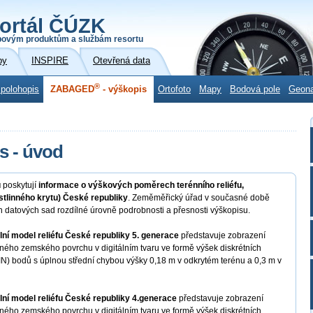
ortál ČÚZK
povým produktům a službám resortu
by
INSPIRE
Otevřená data
®
 polohopis
ZABAGED
- výškopis
Ortofoto
Mapy
Bodová pole
Geon
s - úvod
u
poskytují
informace o výškových poměrech terénního reliéfu,
stlinného krytu) České republiky
. Zeměměřický úřad v současné době
h datových sad rozdílné úrovně podrobnosti a přesnosti výškopisu.
lní model reliéfu České republiky 5. generace
představuje zobrazení
ného zemského povrchu v digitálním tvaru ve formě výšek diskrétních
TIN) bodů s úplnou střední chybou výšky 0,18 m v odkrytém terénu a 0,3 m v
lní model reliéfu České republiky 4.generace
představuje zobrazení
ného zemského povrchu v digitálním tvaru ve formě výšek diskrétních