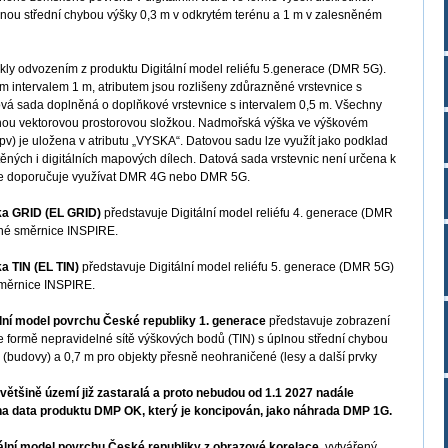
úplnou střední chybou výšky 0,3 m v odkrytém terénu a 1 m v zalesněném
kly odvozením z produktu Digitální model reliéfu 5.generace (DMR 5G).
m intervalem 1 m, atributem jsou rozlišeny zdůrazněné vrstevnice s
tová sada doplněná o doplňkové vrstevnice s intervalem 0,5 m. Všechny
nou vektorovou prostorovou složkou. Nadmořská výška ve výškovém
pv) je uložena v atributu „VYSKA“. Datovou sadu lze využít jako podklad
štěných i digitálních mapových dílech. Datová sada vrstevnic není určena k
y se doporučuje využívat DMR 4G nebo DMR 5G.
a GRID (EL GRID)
představuje Digitální model reliéfu 4. generace (DMR
šné směrnice INSPIRE.
 TIN (EL TIN)
představuje Digitální model reliéfu 5. generace (DMR 5G)
směrnice INSPIRE.
ální model povrchu České republiky 1. generace
představuje zobrazení
ve formě nepravidelné sítě výškových bodů (TIN) s úplnou střední chybou
(budovy) a 0,7 m pro objekty přesně neohraničené (lesy a další prvky
ětšině území již zastaralá a proto nebudou od 1.1 2027 nadále
a data produktu DMP OK, který je koncipován, jako náhrada DMP 1G.
ální model povrchu České republiky z obrazové korelace
, vytvářený