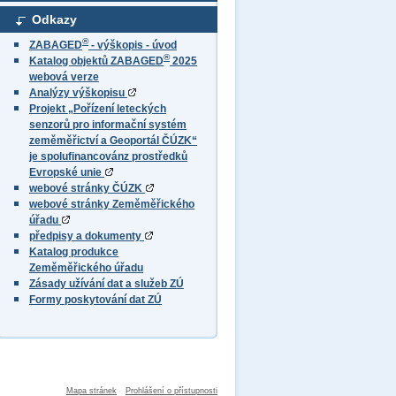
Odkazy
®
ZABAGED
- výškopis - úvod
®
Katalog objektů ZABAGED
2025
webová verze
Analýzy výškopisu
Projekt „Pořízení leteckých
senzorů pro informační systém
zeměměřictví a Geoportál ČÚZK“
je spolufinancovánz prostředků
Evropské unie
webové stránky ČÚZK
webové stránky Zeměměřického
úřadu
předpisy a dokumenty
Katalog produkce
Zeměměřického úřadu
Zásady užívání dat a služeb ZÚ
Formy poskytování dat ZÚ
Mapa stránek
Prohlášení o přístupnosti