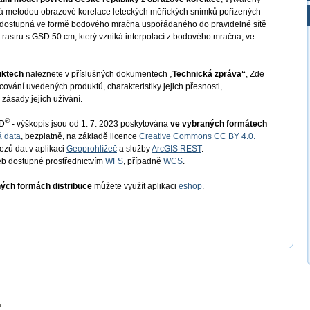
iká metodou obrazové korelace leteckých měřických snímků pořízených
e dostupná ve formě bodového mračna uspořádaného do pravidelné sítě
 rastru s GSD 50 cm, který vzniká interpolací z bodového mračna, ve
uktech
naleznete v příslušných dokumentech „
Technická zpráva“
, Zde
ování uvedených produktů, charakteristiky jejich přesnosti,
zásady jejich užívání.
®
ED
- výškopis jsou od 1. 7. 2023 poskytována
ve vybraných formátech
á data
, bezplatně, na základě licence
Creative Commons CC BY 4.0.
řezů dat v aplikaci
Geoprohlížeč
a služby
ArcGIS REST
.
b dostupné prostřednictvím
WFS
, případně
WCS
.
ných formách distribuce
můžete využít aplikaci
eshop
.
a