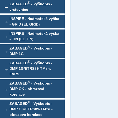
®
ZABAGED
- Výškopis -
vrstevnice
INSPIRE - Nadmořská výška
- GRID (EL GRID)
INSPIRE - Nadmořská výška
- TIN (EL TIN)
®
ZABAGED
- Výškopis -
DMP 1G
®
ZABAGED
- Výškopis -
DMP 1G/ETRS89-TMzn,
EVRS
®
ZABAGED
- Výškopis -
DMP OK - obrazová
korelace
®
ZABAGED
- Výškopis -
DMP OK/ETRS89-TMzn -
obrazová korelace