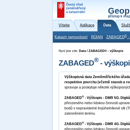
Geop
přístup k ma
Vítejte
Aplikace
Data
Služ
®
Katastr nemovitostí
RÚIAN
ZABAGED
-
Nyní jste zde:
Data / ZABAGED® - výškopis
®
ZABAGED
- výškopi
Výškopisná data Zeměměřického úřad
respektive povrchu (včetně staveb a ro
spravuje a poskytuje několik výškopisnýc
®
ZABAGED
- Výškopis - DMR 5G. Digitá
přirozeného nebo lidskou činností uprave
bodů v nepravidelné trojúhelníkové síti (
zalesněném terénu.
®
ZABAGED
- Výškopis - DMR 4G. Digitá
přirozeného nebo lidskou činností uprave