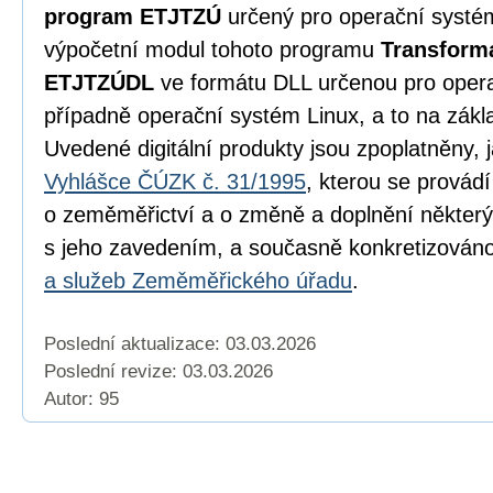
program ETJTZÚ
určený pro operační syst
výpočetní modul tohoto programu
Transform
ETJTZÚDL
ve formátu DLL určenou pro oper
případně operační systém Linux, a to na zák
Uvedené digitální produkty jsou zpoplatněny, 
Vyhlášce ČÚZK č. 31/1995
, kterou se provád
o zeměměřictví a o změně a doplnění některý
s jeho zavedením, a současně konkretizován
a služeb Zeměměřického úřadu
.
Poslední aktualizace: 03.03.2026
Poslední revize:
03.03.2026
Autor: 95