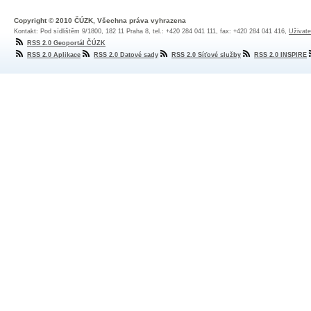
Copyright © 2010 ČÚZK, Všechna práva vyhrazena
Kontakt: Pod sídlištěm 9/1800, 182 11 Praha 8, tel.: +420 284 041 111, fax: +420 284 041 416,
Uživate
RSS 2.0 Geoportál ČÚZK
RSS 2.0 Aplikace
RSS 2.0 Datové sady
RSS 2.0 Síťové služby
RSS 2.0 INSPIRE