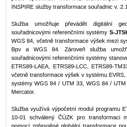
INSPIRE služby transformace souřadnic v. 2.
Služba umožňuje převádět digitální ge
souřadnicovými referenčními systémy
S-JTS
WGS 84, včetně transformace výšek mezi s
Bpv a WGS 84. Zároveň služba umožňu
souřadnicovými referenčními systémy stanov
ETRS89-LAEA, ETRS89-LCC, ETRS89-TM33
včetně transformace výšek v systému EVRS, 
systémy WGS 84 / UTM 33, WGS 84 / UTM 
Mercator.
Služba využívá výpočetní modul programu 
10-01 schválený ČÚZK pro transformaci
pomocí zpřesněné globální transformace pou