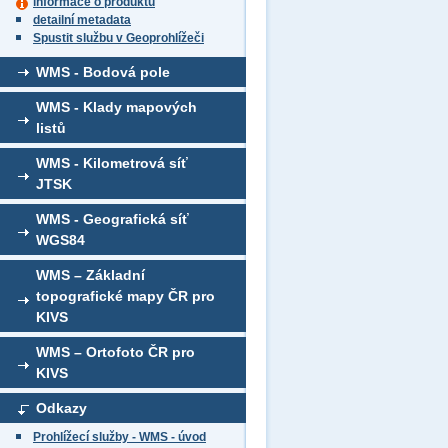
informace o produktu
detailní metadata
Spustit službu v Geoprohlížeči
WMS - Bodová pole
WMS - Klady mapových
listů
WMS - Kilometrová síť
JTSK
WMS - Geografická síť
WGS84
WMS – Základní
topografické mapy ČR pro
KIVS
WMS – Ortofoto ČR pro
KIVS
Odkazy
Prohlížecí služby - WMS - úvod