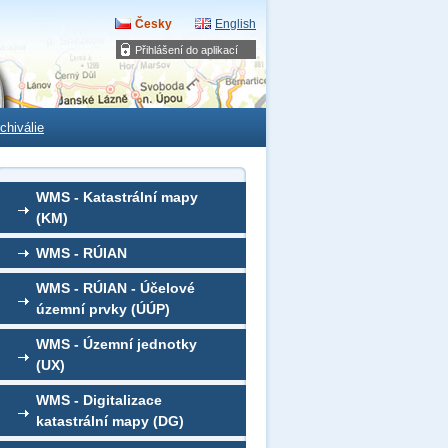
Česky
English
Přihlášení do aplikací
chiválie
WMS - Katastrální mapy
(KM)
WMS - RÚIAN
WMS - RÚIAN - Účelové
územní prvky (ÚÚP)
WMS - Územní jednotky
(UX)
WMS - Digitalizace
katastrální mapy (DG)