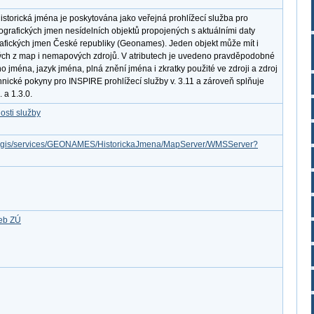
storická jména je poskytována jako veřejná prohlížecí služba pro
eografických jmen nesídelních objektů propojených s aktuálními daty
fických jmen České republiky (Geonames). Jeden objekt může mít i
ých z map i nemapových zdrojů. V atributech je uvedeno pravděpodobné
o jména, jazyk jména, plná znění jména i zkratky použité ve zdroji a zdroj
nické pokyny pro INSPIRE prohlížecí služby v. 3.11 a zároveň splňuje
a 1.3.0.
osti služby
/arcgis/services/GEONAMES/HistorickaJmena/MapServer/WMSServer?
žeb ZÚ