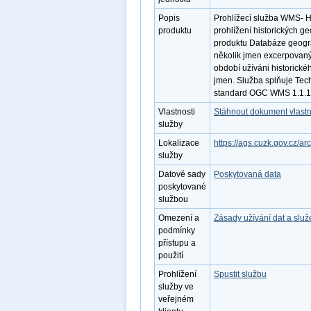
Popis
Prohlížecí služba WMS- Hi
produktu
prohlížení historických g
produktu Databáze geogra
několik jmen excerpovan
období užíváni historickéh
jmen. Služba splňuje Tech
standard OGC WMS 1.1.1. 
Vlastnosti
Stáhnout dokument vlastn
služby
Lokalizace
https://ags.cuzk.gov.cz
služby
Datové sady
Poskytovaná data
poskytované
službou
Omezení a
Zásady užívání dat a slu
podmínky
přístupu a
použití
Prohlížení
Spustit službu
služby ve
veřejném