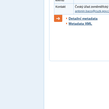
klientu
Kontakt
Český úřad zeměměřický a k
antonin.baco@cuzk.gov.c
Detailní metadata
Metadata XML