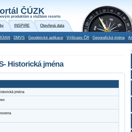
ortál ČÚZK
povým produktům a službám resortu
by
INSPIRE
Otevřená data
RÚIAN
DMVS
Geodetické aplikace
Výškopis ČR
Geografická jména
Ar
S- Historická jména
istorická jména
ven
anovena