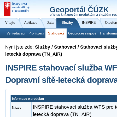
Geoportál ČÚZK
přístup k mapovým produktům a službám res
Vítejte
Aplikace
Data
Služby
INSPIRE
Otevřen
Vyhledávací
Prohlížecí
Stahovací
Geoprocessingové
Transforma
Nyní jste zde:
Služby / Stahovací / Stahovací služb
letecká doprava (TN_AIR)
INSPIRE stahovací služba WF
Dopravní sítě-letecká doprav
Informace o produktu
INSPIRE stahovací služba WFS pro t
Název
letecká doprava (TN_AIR)