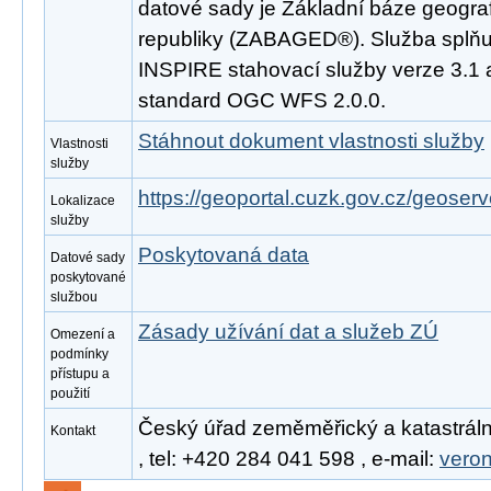
datové sady je Základní báze geogra
republiky (ZABAGED®). Služba splňu
INSPIRE stahovací služby verze 3.1 
standard OGC WFS 2.0.0.
Stáhnout dokument vlastnosti služby
Vlastnosti
služby
https://geoportal.cuzk.gov.cz/geoserv
Lokalizace
služby
Poskytovaná data
Datové sady
poskytované
službou
Zásady užívání dat a služeb ZÚ
Omezení a
podmínky
přístupu a
použití
Český úřad zeměměřický a katastráln
Kontakt
, tel: +420 284 041 598 , e-mail:
vero