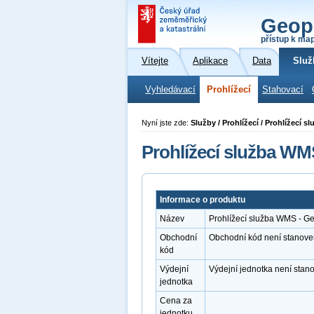
Geop
přístup k ma
Vítejte
Aplikace
Data
Služ
Vyhledávací
Prohlížecí
Stahovací
Nyní jste zde:
Služby / Prohlížecí / Prohlížecí 
Prohlížecí služba WM
Informace o produktu
Název
Prohlížecí služba WMS - G
Obchodní
Obchodní kód není stanove
kód
Výdejní
Výdejní jednotka není stan
jednotka
Cena za
jednotku