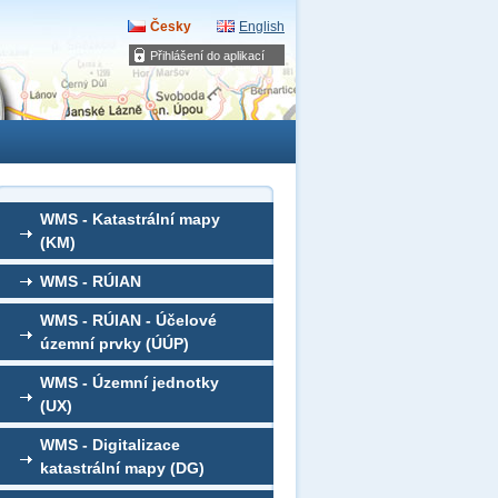
Česky
English
Přihlášení do aplikací
WMS - Katastrální mapy
(KM)
WMS - RÚIAN
WMS - RÚIAN - Účelové
územní prvky (ÚÚP)
WMS - Územní jednotky
(UX)
WMS - Digitalizace
katastrální mapy (DG)