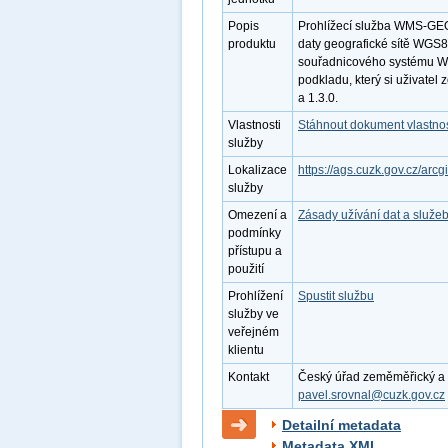
Popis
Prohlížecí služba WMS-GEO
produktu
daty geografické sítě WGS84
souřadnicového systému WG
podkladu, který si uživatel
a 1.3.0.
Vlastnosti
Stáhnout dokument vlastnos
služby
Lokalizace
https://ags.cuzk.gov.cz/ar
služby
Omezení a
Zásady užívání dat a služe
podmínky
přístupu a
použití
Prohlížení
Spustit službu
služby ve
veřejném
klientu
Kontakt
Český úřad zeměměřický a ka
pavel.srovnal@cuzk.gov.cz
Detailní metadata
Metadata XML