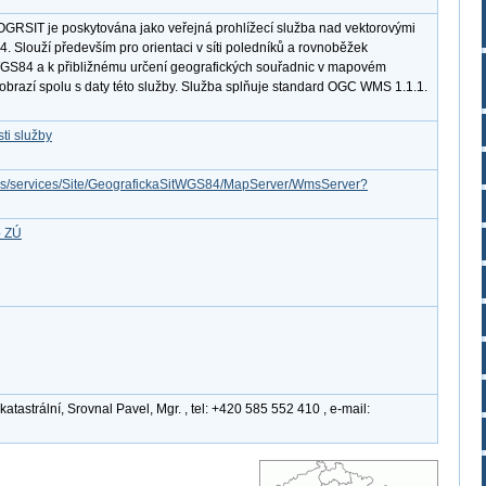
GRSIT je poskytována jako veřejná prohlížecí služba nad vektorovými
. Slouží především pro orientaci v síti poledníků a rovnoběžek
S84 a k přibližnému určení geografických souřadnic v mapovém
 zobrazí spolu s daty této služby. Služba splňuje standard OGC WMS 1.1.1.
ti služby
cgis/services/Site/GeografickaSitWGS84/MapServer/WmsServer?
b ZÚ
tastrální, Srovnal Pavel, Mgr. , tel: +420 585 552 410 , e-mail: