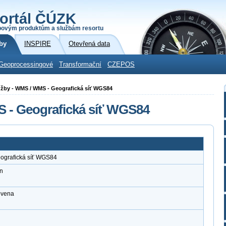
ortál ČÚZK
povým produktům a službám resortu
by
INSPIRE
Otevřená data
Geoprocessingové
Transformační
CZEPOS
služby - WMS / WMS - Geografická síť WGS84
S - Geografická síť WGS84
eografická síť WGS84
n
ovena