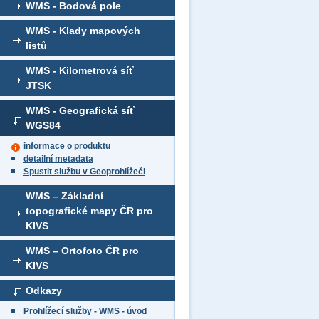
WMS - Bodová pole
WMS - Klady mapových
listů
WMS - Kilometrová síť
JTSK
WMS - Geografická síť
WGS84
informace o produktu
detailní metadata
Spustit službu v Geoprohlížeči
WMS – Základní
topografické mapy ČR pro
KIVS
WMS – Ortofoto ČR pro
KIVS
Odkazy
Prohlížecí služby - WMS - úvod