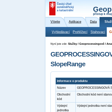
Geop
přístup k ma
Vítejte
Aplikace
Data
Služ
Vyhledávací
Prohlížecí
Stahovací
G
Nyní jste zde:
Služby / Geoprocessingové / Ana
GEOPROCESSINGOVÁ 
SlopeRange
Informace o produktu
Název
GEOPROCESSINGOVÁ SLUŽ
Obchodní
Obchodní kód není stano
kód
Výdejní
Výdejní jednotka není st
jednotka