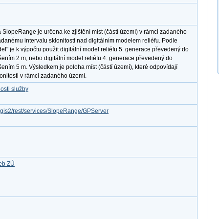
SlopeRange je určena ke zjištění míst (částí území) v rámci zadaného
adanému intervalu sklonitosti nad digitálním modelem reliéfu. Podle
l" je k výpočtu použit digitální model reliéfu 5. generace převedený do
išením 2 m, nebo digitální model reliéfu 4. generace převedený do
išením 5 m. Výsledkem je poloha míst (částí území), které odpovídají
nitosti v rámci zadaného území.
osti služby
rcgis2/rest/services/SlopeRange/GPServer
žeb ZÚ