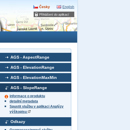
Česky
English
Přihlášení do aplikací
AGS - AspectRange
AGS - ElevationRange
AGS - ElevationMaxMin
AGS - SlopeRange
informace o produktu
detailní metadata
Spustit službu v aplikaci Analýzy
výškopisu
Odkazy