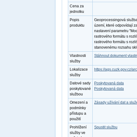
Cena za
jednotku
Popis
Geoprocessingová služba 
produktu
území, které odpovídají z
nastavení parametru "Mode
rastrového formátu s rozl
rastrového formátu s rozl
stanovenému rozsahu sklo
Vlastnosti
Stáhnout dokument vlastn
služby
Lokalizace
https://ags.cuzk.gov.cz/a
služby
Datové sady
Poskytovaná data
poskytované
Poskytovaná data
službou
Omezení a
Zásady užívání dat a slu
podmínky
přístupu a
použití
Prohlížení
Spustit službu
služby ve