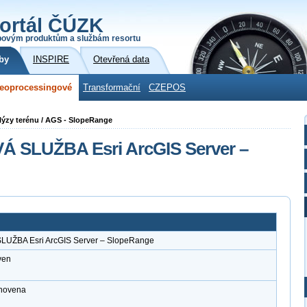
ortál ČÚZK
povým produktům a službám resortu
by
INSPIRE
Otevřená data
eoprocessingové
Transformační
CZEPOS
lýzy terénu / AGS - SlopeRange
SLUŽBA Esri ArcGIS Server –
BA Esri ArcGIS Server – SlopeRange
ven
anovena