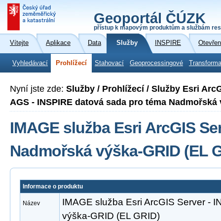
Geoportál ČÚZK
přístup k mapovým produktům a službám res
Vítejte
Aplikace
Data
Služby
INSPIRE
Otevřen
Vyhledávací
Prohlížecí
Stahovací
Geoprocessingové
Transforma
Nyní jste zde:
Služby / Prohlížecí / Služby Esri Ar
AGS - INSPIRE datová sada pro téma Nadmořská 
IMAGE služba Esri ArcGIS Ser
Nadmořská výška-GRID (EL 
Informace o produktu
IMAGE služba Esri ArcGIS Server -
Název
výška-GRID (EL GRID)