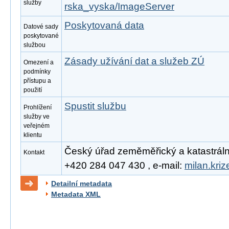
služby
rska_vyska/ImageServer
Poskytovaná data
Datové sady
poskytované
službou
Zásady užívání dat a služeb ZÚ
Omezení a
podmínky
přístupu a
použití
Spustit službu
Prohlížení
služby ve
veřejném
klientu
Český úřad zeměměřický a katastrální, 
Kontakt
+420 284 047 430 , e-mail:
milan.kri
Detailní metadata
Metadata XML