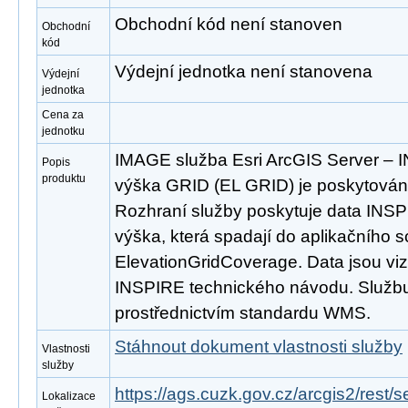
Obchodní kód není stanoven
Obchodní
kód
Výdejní jednotka není stanovena
Výdejní
jednotka
Cena za
jednotku
IMAGE služba Esri ArcGIS Server –
Popis
produktu
výška GRID (EL GRID) je poskytována
Rozhraní služby poskytuje data IN
výška, která spadají do aplikačního 
ElevationGridCoverage. Data jsou vi
INSPIRE technického návodu. Službu 
prostřednictvím standardu WMS.
Stáhnout dokument vlastnosti služby
Vlastnosti
služby
https://ags.cuzk.gov.cz/arcgis2/res
Lokalizace