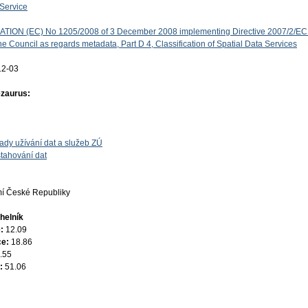
Service
ON (EC) No 1205/2008 of 3 December 2008 implementing Directive 2007/2/EC 
e Council as regards metadata, Part D 4, Classification of Spatial Data Services
12-03
ezaurus:
ady užívání dat a služeb ZÚ
tahování dat
í České Republiky
helník
e:
12.09
ce:
18.86
.55
e:
51.06