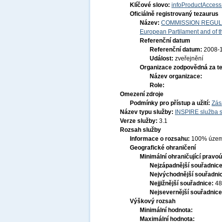
Klíčové slovo:
infoProductAccess
Oficiálně registrovaný tezaurus
Název:
COMMISSION REGULATI
European Partilament and of th
Referenční datum
Referenční datum:
2008-
Událost:
zveřejnění
Organizace zodpovědná za t
Název organizace:
Role:
Omezení zdroje
Podmínky pro přístup a užití:
Zás
Název typu služby:
INSPIRE služba s
Verze služby:
3.1
Rozsah služby
Informace o rozsahu:
100% územ
Geografické ohraničení
Minimální ohraničující pravoú
Nejzápadnější souřadnic
Nejvýchodnější souřadni
Nejjižnější souřadnice:
48
Nejsevernější souřadnic
Výškový rozsah
Minimální hodnota:
Maximální hodnota: