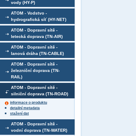
vody (HY-P)
ATOM - Vodstvo -
hydrografická síť (HY-NET)
ATOM - Dopravní sítě -
letecká doprava (TN-AIR)
ATOM - Dopravní sítě -
lanová dráha (TN-CABLE)
ATOM - Dopravní sítě -
železniční doprava (TN-
RAIL)
ATOM - Dopravní sítě -
silniční doprava (TN-ROAD)
informace o produktu
detailní metadata
stažení dat
ATOM - Dopravní sítě -
vodní doprava (TN-WATER)