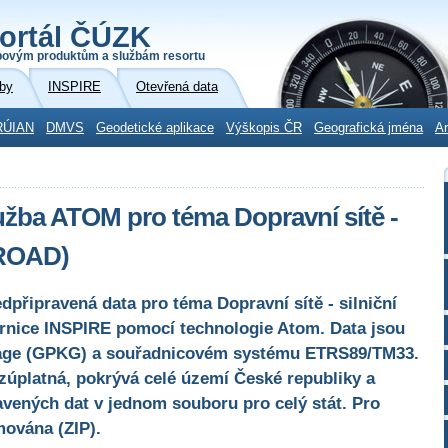
ortál ČÚZK
povým produktům a službám resortu
by
INSPIRE
Otevřená data
RÚIAN
DMVS
Geodetické aplikace
Výškopis ČR
Geografická jména
Ar
užba ATOM pro téma Dopravní sítě -
-ROAD)
dpřipravená data pro téma Dopravní sítě - silniční
nice INSPIRE pomocí technologie Atom. Data jsou
age (GPKG) a souřadnicovém systému ETRS89/TM33.
zúplatná, pokrývá celé území České republiky a
vených dat v jednom souboru pro celý stát. Pro
mována (ZIP).