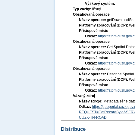
Výškový systém:
Typ vazby:
těsný
Obsahovaná operace
Název operace:
getDownloadSer
Platformy zpracování (DCP):
Web
Přístupové místo
Odkaz:
https://atom.cuzk.go
Obsahovaná operace
Název operace:
Get Spatial Data
Platformy zpracování (DCP):
Web
Přístupové místo
Odkaz:
https://atom.cuzk.go
Obsahovaná operace
Název operace:
Describe Spatial
Platformy zpracování (DCP):
Web
Přístupové místo
Odkaz:
https://atom.cuzk.go
Vázaný zdroj
Název zdroje:
Metadata série da
Odkaz:
https://geoportal.cuzk.go
REQUEST=GetRecordById&SERV
CUZK-TN-ROAD
Distribuce