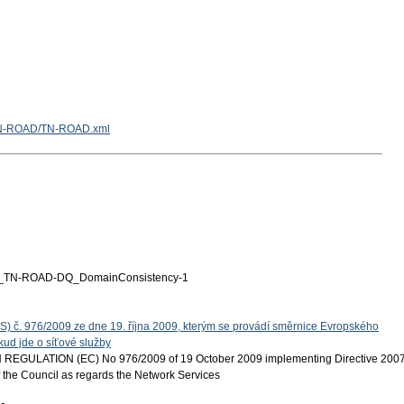
z/TN-ROAD/TN-ROAD.xml
TN-ROAD-DQ_DomainConsistency-1
S) č. 976/2009 ze dne 19. října 2009, kterým se provádí směrnice Evropského
ud jde o síťové služby
EGULATION (EC) No 976/2009 of 19 October 2009 implementing Directive 200
 the Council as regards the Network Services