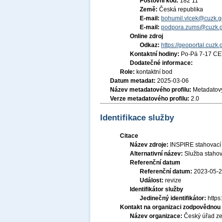
Poštovní kód:
182 11
Země:
Česká republika
E-mail:
bohumil.vlcek@cuzk.g
E-mail:
podpora.zums@cuzk.g
Online zdroj
Odkaz:
https://geoportal.cuzk.
Kontaktní hodiny:
Po-Pá 7-17 CE
Dodatečné informace:
Role:
kontaktní bod
Datum metadat:
2025-03-06
Název metadatového profilu:
Metadatový
Verze metadatového profilu:
2.0
Identifikace služby
Citace
Název zdroje:
INSPIRE stahovací 
Alternativní název:
Služba staho
Referenční datum
Referenční datum:
2023-05-
Událost:
revize
Identifikátor služby
Jedinečný identifikátor:
http
Kontakt na organizaci zodpovědnou 
Název organizace:
Český úřad ze