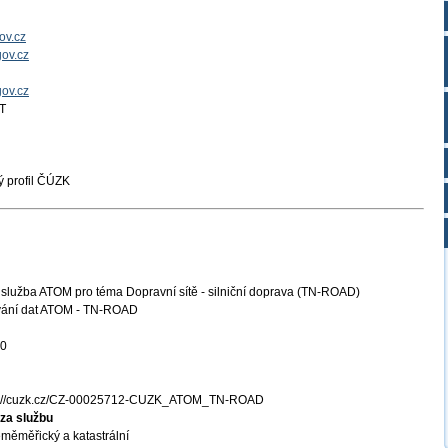
ov.cz
ov.cz
gov.cz
T
 profil ČÚZK
služba ATOM pro téma Dopravní sítě - silniční doprava (TN-ROAD)
vání dat ATOM - TN-ROAD
20
s://cuzk.cz/CZ-00025712-CUZK_ATOM_TN-ROAD
za službu
měměřický a katastrální