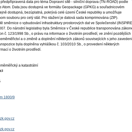
 předpřipravená data pro téma Dopravní sítě - silniční doprava (TN-ROAD) podle
e Atom. Data jsou dostupná ve formátu Geopackage (GPKG) a souřadnicovém
jně dostupná, bezúplatná, pokrývá celé území České republiky a umožňuje
nom souboru pro celý stát. Pro stažení je datová sada komprimována (ZIP).
ě směrnice o vybudování infrastruktury prostorových dat ve Společenství (INSPIRE
 2007. Do národní legislativy byla Směrnice v České republice transponována záko
on č. 123/1998 Sb., o právu na informace o životním prostředí, ve znění pozdějších
 zeměměřictví a o změně a doplnění některých zákonů souvisejících s jeho zaveden
ranspozice byla doplněna vyhláškou č. 103/2010 Sb., o provedení některých
mací o životním prostředí.
měměřický a katastrální
ci
5
ěm 1800/9
zk.gov.cz
uzk.gov.cz