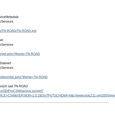
viceMetadata
Services
v.cz/TN-ROAD/TN-ROAD.xml
set
Services
v.cz/get.ashx?theme=TN-ROAD
 Dataset
Services
v.cz/describe.ashx?theme=TN-ROAD
tových sad TN-ROAD
v.cz/SDIProCSW/service.svc/get?
ICE=CSW&VERSION=2.0.2&OUTPUTSCHEMA=http://www.isotc211.org/2005/g