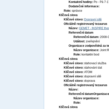
Kontaktní hodiny:
Po - Pá 7-
Dodatečné informace:
Role:
správce
Klíčová slova
Klíčové slovo:
Dopravní sítě
Oficiálně registrovaný tezaurus
Název:
GEMET - INSPIRE them
Referenční datum
Referenční datum:
2008-
Událost:
zveřejnění
Organizace zodpovědná za t
Název organizace:
Joint 
Role:
kontaktní bod
Klíčová slova
Klíčové slovo:
stahovací služba
Klíčové slovo:
stahování dat
Klíčové slovo:
ATOM
Klíčové slovo:
dopravní sítě
Klíčové slovo:
doprava
Oficiálně registrovaný tezaurus
Název:
Referenční datum
Organizace
Název organizace:
Role:
Klíčová slova