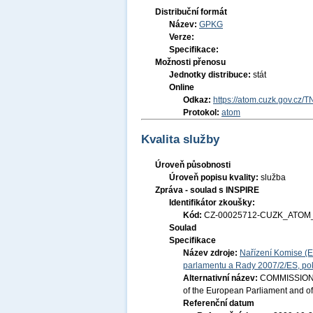
Distribuční formát
Název:
GPKG
Verze:
Specifikace:
Možnosti přenosu
Jednotky distribuce:
stát
Online
Odkaz:
https://atom.cuzk.gov.c
Protokol:
atom
Kvalita služby
Úroveň působnosti
Úroveň popisu kvality:
služba
Zpráva - soulad s INSPIRE
Identifikátor zkoušky:
Kód:
CZ-00025712-CUZK_ATOM_
Soulad
Specifikace
Název zdroje:
Nařízení Komise (E
parlamentu a Rady 2007/2/ES, pok
Alternativní název:
COMMISSION R
of the European Parliament and of
Referenční datum