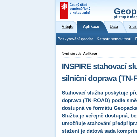
Geop
přístup k ma
Vítejte
Aplikace
Data
Služ
Poskytování geodat
Katastr nemovitostí
Nyní jste zde:
Aplikace
INSPIRE stahovací sl
silniční doprava (TN
Stahovací služba poskytuje pře
doprava (TN-ROAD) podle směr
dostupná ve formátu Geopack
Služba je veřejně dostupná, be
umožňuje stahování předpřipra
stažení je datová sada kompri