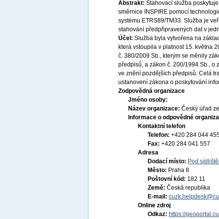
Abstrakt:
Stahovací služba poskytuje
směrnice INSPIRE pomocí technologi
systému ETRS89/TM33. Služba je veře
stahování předpřipravených dat v jed
Účel:
Služba byla vytvořena na základ
která vstoupila v platnost 15. května
č. 380/2009 Sb., kterým se měnily zák
předpisů, a zákon č. 200/1994 Sb., o
ve znění pozdějších předpisů. Celá t
ustanovení zákona o poskytování infor
Zodpovědná organizace
Jméno osoby:
Název organizace:
Český úřad ze
Informace o odpovědné organiza
Kontaktní telefon
Telefon:
+420 284 044 45
Fax:
+420 284 041 557
Adresa
Dodací místo:
Pod sídlišt
Město:
Praha 8
Poštovní kód:
182 11
Země:
Česká republika
E-mail:
cuzk.helpdesk@cu
Online zdroj
Odkaz:
https://geoportal.c