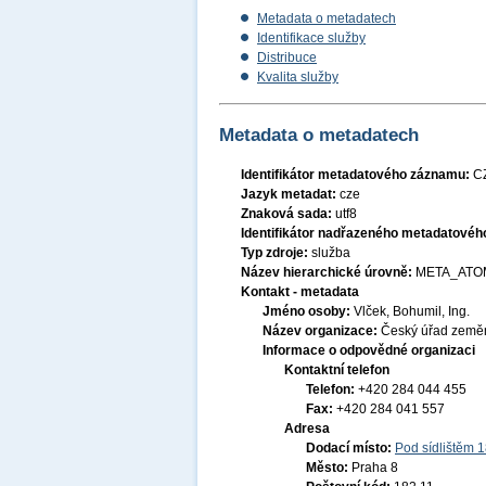
Metadata o metadatech
Identifikace služby
Distribuce
Kvalita služby
Metadata o metadatech
Identifikátor metadatového záznamu:
C
Jazyk metadat:
cze
Znaková sada:
utf8
Identifikátor nadřazeného metadatové
Typ zdroje:
služba
Název hierarchické úrovně:
META_ATO
Kontakt - metadata
Jméno osoby:
Vlček, Bohumil, Ing.
Název organizace:
Český úřad zeměm
Informace o odpovědné organizaci
Kontaktní telefon
Telefon:
+420 284 044 455
Fax:
+420 284 041 557
Adresa
Dodací místo:
Pod sídlištěm 
Město:
Praha 8