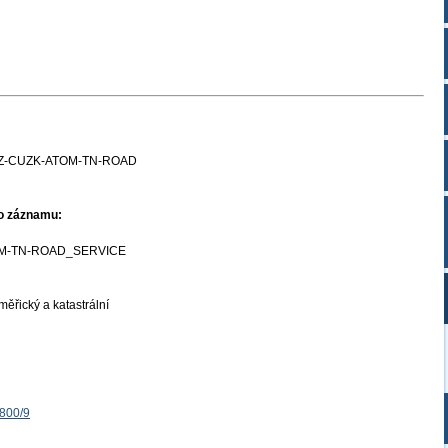
Z-CUZK-ATOM-TN-ROAD
ho záznamu:
M-TN-ROAD_SERVICE
ěřický a katastrální
1800/9