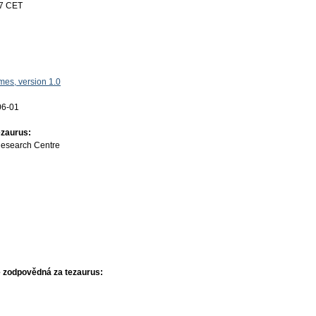
17 CET
es, version 1.0
06-01
ezaurus:
Research Centre
 zodpovědná za tezaurus: