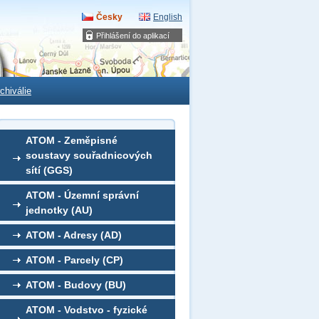
Česky
English
Přihlášení do aplikací
chiválie
ATOM - Zeměpisné
soustavy souřadnicových
sítí (GGS)
ATOM - Územní správní
jednotky (AU)
ATOM - Adresy (AD)
ATOM - Parcely (CP)
ATOM - Budovy (BU)
ATOM - Vodstvo - fyzické