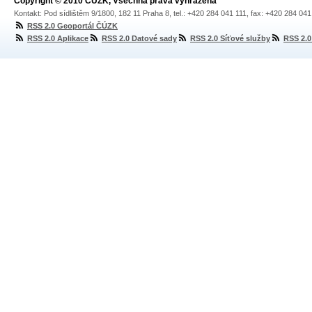
Copyright © 2010 ČÚZK, Všechna práva vyhrazena
Kontakt: Pod sídlištěm 9/1800, 182 11 Praha 8, tel.: +420 284 041 111, fax: +420 284 04
RSS 2.0 Geoportál ČÚZK
RSS 2.0 Aplikace
RSS 2.0 Datové sady
RSS 2.0 Síťové služby
RSS 2.0