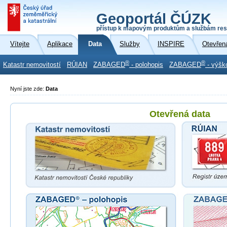
Geoportál ČÚZK
přístup k mapovým produktům a službám res
Vítejte
Aplikace
Data
Služby
INSPIRE
Otevřen
®
®
Katastr nemovitostí
RÚIAN
ZABAGED
- polohopis
ZABAGED
- výšk
Nyní jste zde:
Data
Otevřená data