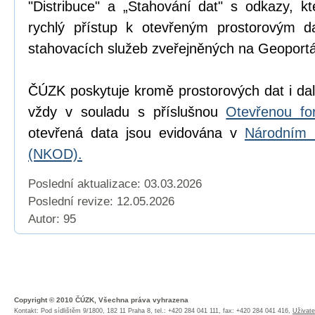
"Distribuce" a „Stahování dat" s odkazy, k
rychlý přístup k otevřeným prostorovým d
stahovacích služeb zveřejněných na Geoport
ČÚZK poskytuje kromě prostorových dat i dal
vždy v souladu s příslušnou
Otevřenou fo
otevřená data jsou evidována v
Národním 
(NKOD).
Poslední aktualizace: 03.03.2026
Poslední revize:
12.05.2026
Autor: 95
Copyright © 2010 ČÚZK, Všechna práva vyhrazena
Kontakt: Pod sídlištěm 9/1800, 182 11 Praha 8, tel.: +420 284 041 111, fax: +420 284 041 416,
Uživate