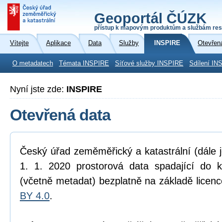
Geoportál ČÚZK
přístup k mapovým produktům a službám res
Vítejte
Aplikace
Data
Služby
INSPIRE
Otevřen
O metadatech
Témata INSPIRE
Síťové služby INSPIRE
Sdílení IN
Nyní jste zde:
INSPIRE
Otevřená data
Český úřad zeměměřický a katastrální (dále 
1. 1. 2020 prostorová data spadající do 
(včetně metadat) bezplatně na základě licen
BY 4.0
.