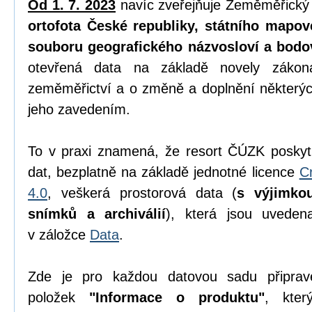
Od 1. 7. 2023
navíc zveřejňuje Zeměměřický
ortofota České republiky, státního mapov
souboru geografického názvosloví a bodo
otevřená data na základě novely zák
zeměměřictví a o změně a doplnění některýc
jeho zavedením.
To v praxi znamená, že resort ČÚZK poskyt
dat, bezplatně na základě jednotné licence
C
4.0
, veškerá prostorová data (
s výjimko
snímků a archiválií
), která jsou uvede
v záložce
Data
.
Zde je pro každou datovou sadu připrav
položek
"Informace o produktu"
, kter