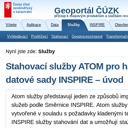
Geoportál ČÚZK
přístup k mapovým produktům a službám res
Vítejte
Aplikace
Data
Služby
INSPIRE
Otevřen
Vyhledávací
Prohlížecí
Stahovací
Geoprocessingové
Transformač
Nyní jste zde:
Služby
Stahovací služby ATOM pro 
datové sady INSPIRE – úvod
Atom služby představují jeden ze způsobů i
služeb podle Směrnice INSPIRE. Atom služb
vytvořené v souladu s požadavky kladenými 
INSPIRE služby stahování dat a umožňují sta