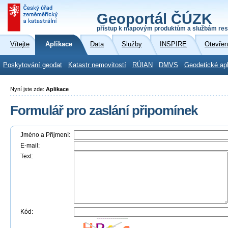
Geoportál ČÚZK
přístup k mapovým produktům a službám res
Vítejte
Aplikace
Data
Služby
INSPIRE
Otevřen
Poskytování geodat
Katastr nemovitostí
RÚIAN
DMVS
Geodetické ap
Nyní jste zde:
Aplikace
Formulář pro zaslání připomínek
Jméno a Příjmení:
E-mail:
Text:
Kód: