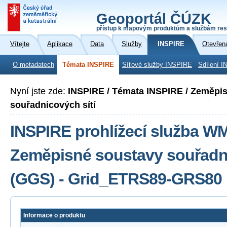
Geoportál ČÚZK
přístup k mapovým produktům a službám res
Vítejte
Aplikace
Data
Služby
INSPIRE
Otevřen
O metadatech
Témata INSPIRE
Síťové služby INSPIRE
Sdílení I
Nyní jste zde:
INSPIRE / Témata INSPIRE / Zeměpi
souřadnicových sítí
INSPIRE prohlížecí služba W
Zeměpisné soustavy souřadni
(GGS) - Grid_ETRS89-GRS80
Informace o produktu