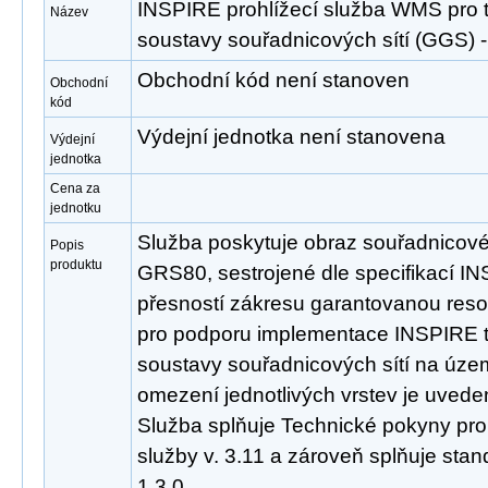
INSPIRE prohlížecí služba WMS pro
Název
soustavy souřadnicových sítí (GGS
Obchodní kód není stanoven
Obchodní
kód
Výdejní jednotka není stanovena
Výdejní
jednotka
Cena za
jednotku
Služba poskytuje obraz souřadnicov
Popis
produktu
GRS80, sestrojené dle specifikací INS
přesností zákresu garantovanou reso
pro podporu implementace INSPIRE
soustavy souřadnicových sítí na úze
omezení jednotlivých vrstev je uveden
Služba splňuje Technické pokyny pro
služby v. 3.11 a zároveň splňuje st
1.3.0.