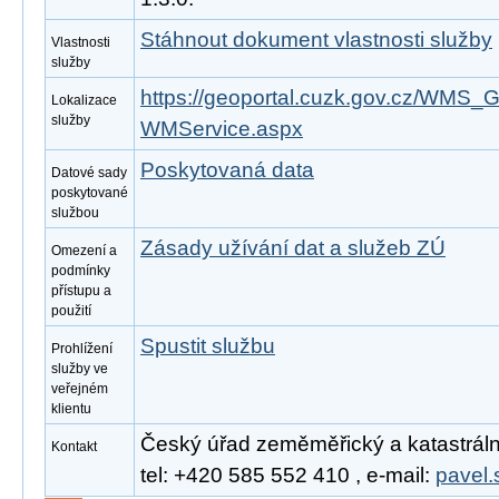
Stáhnout dokument vlastnosti služby
Vlastnosti
služby
https://geoportal.cuzk.gov.cz/WM
Lokalizace
služby
WMService.aspx
Poskytovaná data
Datové sady
poskytované
službou
Zásady užívání dat a služeb ZÚ
Omezení a
podmínky
přístupu a
použití
Spustit službu
Prohlížení
služby ve
veřejném
klientu
Český úřad zeměměřický a katastrální
Kontakt
tel: +420 585 552 410 , e-mail:
pavel.