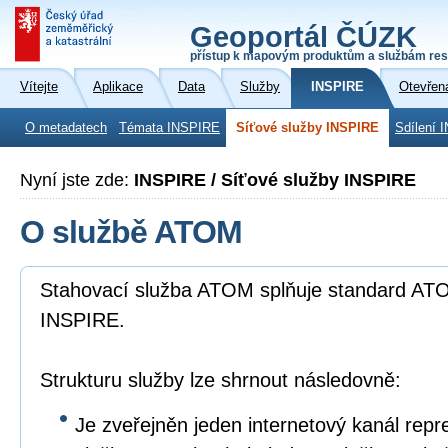
Geoportál ČÚZK
přístup k mapovým produktům a službám res
Vítejte
Aplikace
Data
Služby
INSPIRE
Otevřen
O metadatech
Témata INSPIRE
Síťové služby INSPIRE
Sdílení 
Nyní jste zde:
INSPIRE / Síťové služby INSPIRE
O službě ATOM
Stahovací služba ATOM splňuje standard ATO
INSPIRE.
Strukturu služby lze shrnout následovně:
Je zveřejněn jeden internetový kanál repr