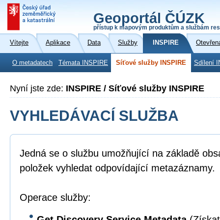
Geoportál ČÚZK
přístup k mapovým produktům a službám res
Vítejte
Aplikace
Data
Služby
INSPIRE
Otevřen
O metadatech
Témata INSPIRE
Síťové služby INSPIRE
Sdílení 
Nyní jste zde:
INSPIRE / Síťové služby INSPIRE
VYHLEDÁVACÍ SLUŽBA
Jedná se o službu umožňující na základě ob
položek vyhledat odpovídající metazáznamy.
Operace služby:
Get Discovery Service Metadata
(Získat