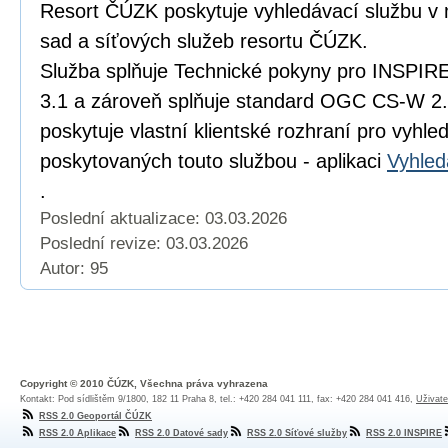
Resort ČÚZK poskytuje vyhledávací službu v
sad a síťových služeb resortu ČÚZK.
Služba splňuje Technické pokyny pro INSPIRE
3.1 a zároveň splňuje standard OGC CS-W 2
poskytuje vlastní klientské rozhraní pro vyhl
poskytovaných touto službou - aplikaci
Vyhled
.
Poslední aktualizace: 03.03.2026
Poslední revize:
03.03.2026
Autor: 95
Copyright © 2010 ČÚZK, Všechna práva vyhrazena
Kontakt: Pod sídlištěm 9/1800, 182 11 Praha 8, tel.: +420 284 041 111, fax: +420 284 041 416,
Uživate
RSS 2.0 Geoportál ČÚZK
RSS 2.0 Aplikace
RSS 2.0 Datové sady
RSS 2.0 Síťové služby
RSS 2.0 INSPIRE