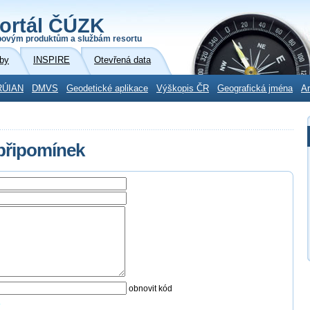
ortál ČÚZK
povým produktům a službám resortu
by
INSPIRE
Otevřená data
RÚIAN
DMVS
Geodetické aplikace
Výškopis ČR
Geografická jména
Ar
 připomínek
obnovit kód