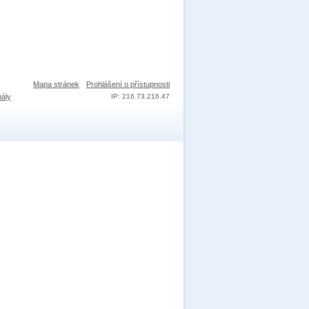
Mapa stránek
Prohlášení o přístupnosti
nály
IP: 216.73.216.47