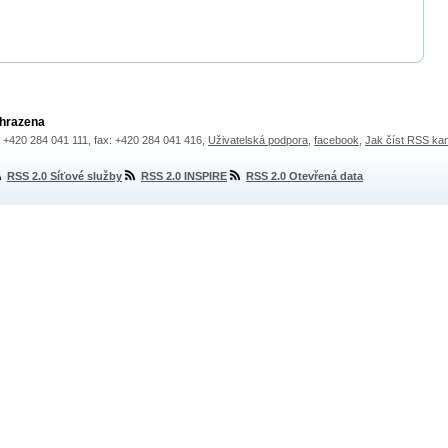
yhrazena
.: +420 284 041 111, fax: +420 284 041 416,
Uživatelská podpora
,
facebook
,
Jak číst RSS ka
RSS 2.0 Síťové služby
RSS 2.0 INSPIRE
RSS 2.0 Otevřená data