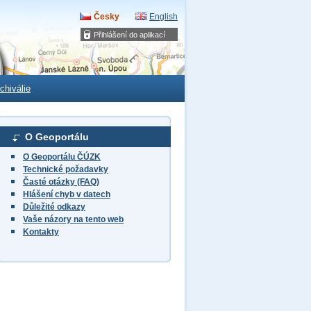
Česky
English
Přihlášení do aplikací
chiválie
O Geoportálu
O Geoportálu ČÚZK
Technické požadavky
Časté otázky (FAQ)
Hlášení chyb v datech
Důležité odkazy
Vaše názory na tento web
Kontakty