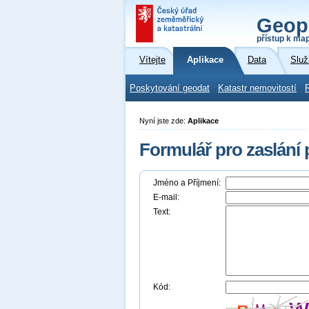
Geop
přístup k ma
Vítejte
Aplikace
Data
Služ
Poskytování geodat
Katastr nemovitostí
Nyní jste zde:
Aplikace
Formulář pro zaslání
Jméno a Příjmení:
E-mail:
Text:
Kód: