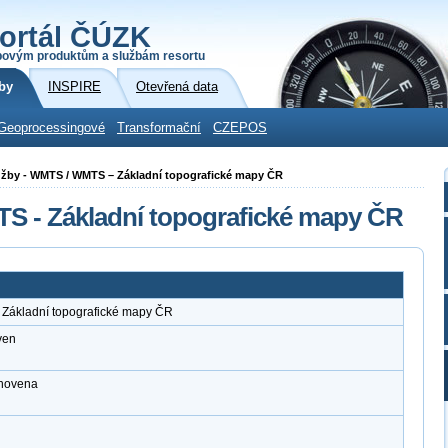
ortál ČÚZK
povým produktům a službám resortu
by
INSPIRE
Otevřená data
Geoprocessingové
Transformační
CZEPOS
 služby - WMTS / WMTS – Základní topografické mapy ČR
TS - Základní topografické mapy ČR
 Základní topografické mapy ČR
ven
anovena