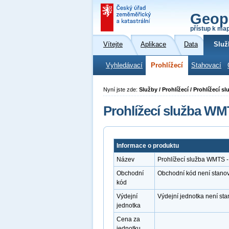
Geop
přístup k ma
Vítejte
Aplikace
Data
Služ
Vyhledávací
Prohlížecí
Stahovací
Nyní jste zde:
Služby / Prohlížecí / Prohlížecí
Prohlížecí služba WM
Informace o produktu
Název
Prohlížecí služba WMTS -
Obchodní
Obchodní kód není stano
kód
Výdejní
Výdejní jednotka není st
jednotka
Cena za
jednotku