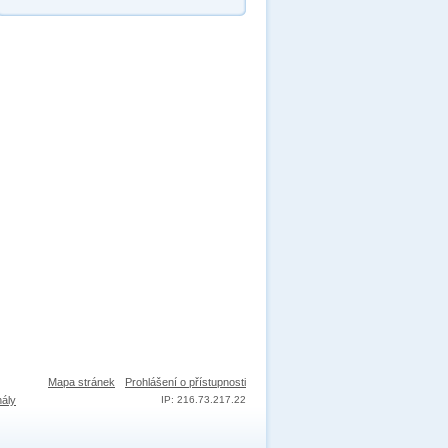
Mapa stránek
Prohlášení o přístupnosti
nály
IP: 216.73.217.22