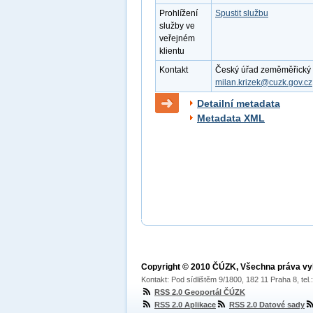
Prohlížení
Spustit službu
služby ve
veřejném
klientu
Kontakt
Český úřad zeměměřický a 
milan.krizek@cuzk.gov.cz
Detailní metadata
Metadata XML
Copyright © 2010 ČÚZK, Všechna práva v
Kontakt: Pod sídlištěm 9/1800, 182 11 Praha 8, tel
RSS 2.0 Geoportál ČÚZK
RSS 2.0 Aplikace
RSS 2.0 Datové sady