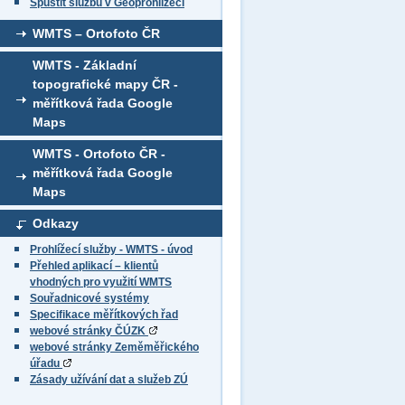
Spustit službu v Geoprohlížeči
WMTS – Ortofoto ČR
WMTS - Základní
topografické mapy ČR -
měřítková řada Google
Maps
WMTS - Ortofoto ČR -
měřítková řada Google
Maps
Odkazy
Prohlížecí služby - WMTS - úvod
Přehled aplikací – klientů
vhodných pro využití WMTS
Souřadnicové systémy
Specifikace měřítkových řad
webové stránky ČÚZK
webové stránky Zeměměřického
úřadu
Zásady užívání dat a služeb ZÚ