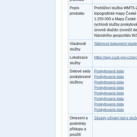
Popis
Prohlížecí služba WMTS-Z
produktu
topografické mapy České r
1:250 000 a Mapy České re
rychlosti služby poskytov
úrovně dlaždic (rovněž de
Národního geoportálu IN
Vlastnosti
Stáhnout dokument vlastn
služby
Lokalizace
https://ags.cuzk.gov.cz/
služby
Datové sady
Poskytovaná data
poskytované
Poskytovaná data
službou
Poskytovaná data
Poskytovaná data
Poskytovaná data
Poskytovaná data
Poskytovaná data
Poskytovaná data
Omezení a
Zásady užívání dat a slu
podmínky
přístupu a
použití