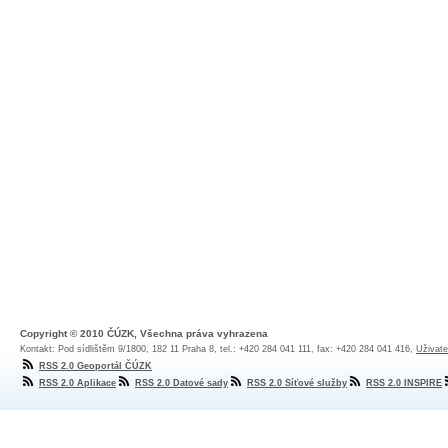
Copyright © 2010 ČÚZK, Všechna práva vyhrazena
Kontakt: Pod sídlištěm 9/1800, 182 11 Praha 8, tel.: +420 284 041 111, fax: +420 284 041 416,
Uživate
RSS 2.0 Geoportál ČÚZK
RSS 2.0 Aplikace
RSS 2.0 Datové sady
RSS 2.0 Síťové služby
RSS 2.0 INSPIRE