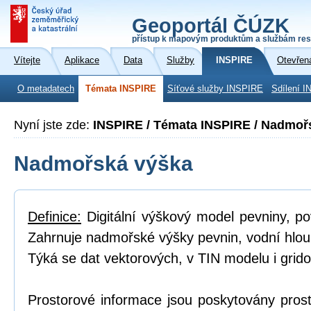
Geoportál ČÚZK
přístup k mapovým produktům a službám res
Vítejte
Aplikace
Data
Služby
INSPIRE
Otevřen
O metadatech
Témata INSPIRE
Síťové služby INSPIRE
Sdílení I
Nyní jste zde:
INSPIRE / Témata INSPIRE / Nadmoř
Nadmořská výška
Definice:
Digitální výškový model pevniny, p
Zahrnuje nadmořské výšky pevnin, vodní hlou
Týká se dat vektorových, v TIN modelu i grid
Prostorové informace jsou poskytovány prost