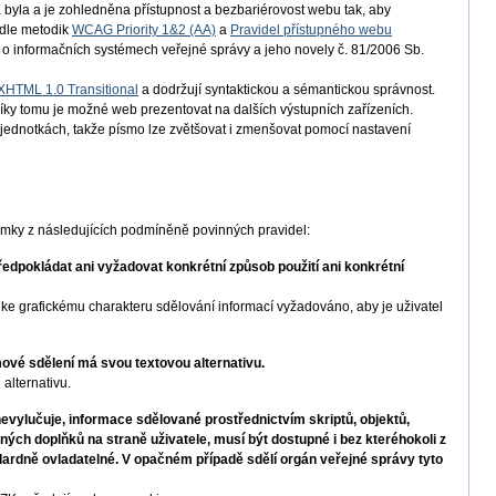
byla a je zohledněna přístupnost a bezbariérovost webu tak, aby
odle metodik
WCAG Priority 1&2 (AA)
a
Pravidel přístupného webu
 o informačních systémech veřejné správy a jeho novely č. 81/2006 Sb.
XHTML 1.0 Transitional
a dodržují syntaktickou a sémantickou správnost.
íky tomu je možné web prezentovat na dalších výstupních zařízeních.
h jednotkách, takže písmo lze zvětšovat i zmenšovat pomocí nastavení
imky z následujících podmíněně povinných pravidel:
dpokládat ani vyžadovat konkrétní způsob použití ani konkrétní
e grafickému charakteru sdělování informací vyžadováno, aby je uživatel
vé sdělení má svou textovou alternativu.
alternativu.
vylučuje, informace sdělované prostřednictvím skriptů, objektů,
iných doplňků na straně uživatele, musí být dostupné i bez kteréhokoli z
dardně ovladatelné. V opačném případě sdělí orgán veřejné správy tyto