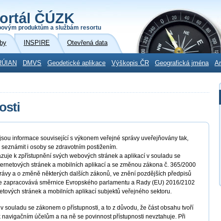
ortál ČÚZK
povým produktům a službám resortu
by
INSPIRE
Otevřená data
RÚIAN
DMVS
Geodetické aplikace
Výškopis ČR
Geografická jména
Ar
osti
ou informace související s výkonem veřejné správy uveřejňovány tak,
 seznámit i osoby se zdravotním postižením.
zuje k zpřístupnění svých webových stránek a aplikací v souladu se
nternetových stránek a mobilních aplikací a se změnou zákona č. 365/2000
rávy a o změně některých dalších zákonů, ve znění pozdějších předpisů
ým se zapracovává směrnice Evropského parlamentu a Rady (EU) 2016/2102
netových stránek a mobilních aplikací subjektů veřejného sektoru.
v souladu se zákonem o přístupnosti, a to z důvodu, že část obsahu tvoří
 navigačním účelům a na ně se povinnost přístupnosti nevztahuje. Při