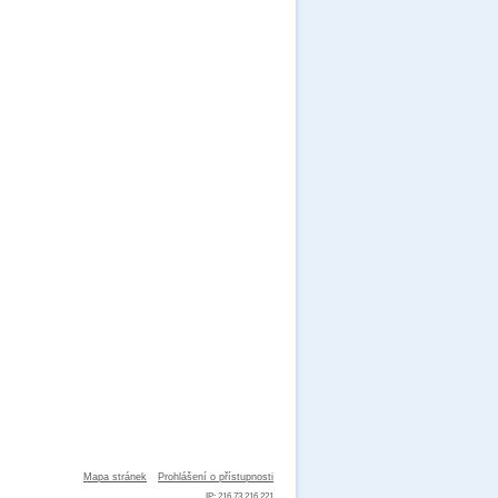
Mapa stránek
Prohlášení o přístupnosti
IP: 216.73.216.221