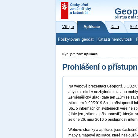
Geop
přístup k ma
Vítejte
Aplikace
Data
Služ
Poskytování geodat
Katastr nemovitostí
Nyní jste zde:
Aplikace
Prohlášení o přístupn
Na webové prezentaci Geoportálu ČÚZK js
aby se s nimi v nezbytném rozsahu mohly
Zeměměřický úřad (dále jen „ZÚ“) se zava
zákonem č. 99/2019 Sb., o přístupnosti i
Sb., o informačních systémech veřejné sp
(dále jen „zákon o přístupnosti“), kter
ze dne 26. října 2016 o přístupnosti inter
Webové stránky a aplikace jsou částečně 
mapy a mapové aplikace, které neslouží k