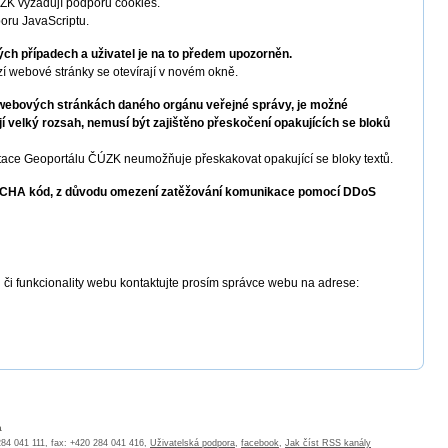
ZK vyžadují podporu cookies.
oru JavaScriptu.
ých případech a uživatel je na to předem upozorněn.
í webové stránky se otevírají v novém okně.
e webových stránkách daného orgánu veřejné správy, je možné
 velký rozsah, nemusí být zajištěno přeskočení opakujících se bloků
ce Geoportálu ČÚZK neumožňuje přeskakovat opakující se bloky textů.
PTCHA kód, z důvodu omezení zatěžování komunikace pomocí DDoS
 či funkcionality webu kontaktujte prosím správce webu na adrese:
a
 284 041 111, fax: +420 284 041 416,
Uživatelská podpora
,
facebook
,
Jak číst RSS kanály