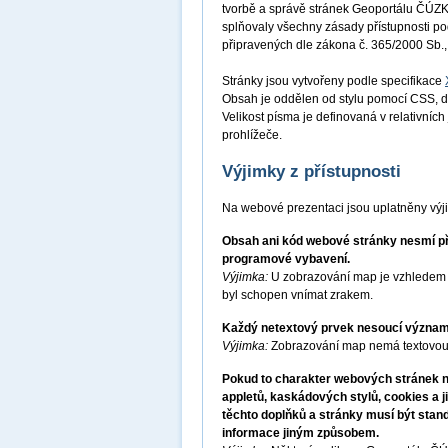
tvorbě a správě stránek Geoportálu ČÚZK 
splňovaly všechny zásady přístupnosti p
připravených dle zákona č. 365/2000 Sb.,
Stránky jsou vytvořeny podle specifikace
Obsah je oddělen od stylu pomocí CSS, d
Velikost písma je definovaná v relativníc
prohlížeče.
Výjimky z přístupnosti
Na webové prezentaci jsou uplatněny výj
Obsah ani kód webové stránky nesmí pře
programové vybavení.
Výjimka:
U zobrazování map je vzhledem k
byl schopen vnímat zrakem.
Každý netextový prvek nesoucí významo
Výjimka:
Zobrazování map nemá textovou 
Pokud to charakter webových stránek ne
appletů, kaskádových stylů, cookies a j
těchto doplňků a stránky musí být stan
informace jiným způsobem.