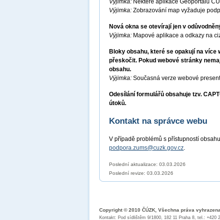
Výjimka:
Některé aplikace Geoportálu ČÚ
Výjimka:
Zobrazování map vyžaduje podp
Nová okna se otevírají jen v odůvodněn
Výjimka:
Mapové aplikace a odkazy na ciz
Bloky obsahu, které se opakují na víc
přeskočit. Pokud webové stránky nemají
obsahu.
Výjimka:
Současná verze webové presenta
Odesílání formulářů obsahuje tzv. CA
útoků.
Kontakt na správce webu
V případě problémů s přístupností obsahu
podpora.zums@cuzk.gov.cz
.
Poslední aktualizace: 03.03.2026
Poslední revize:
03.03.2026
Copyright © 2010 ČÚZK, Všechna práva vyhrazen
Kontakt: Pod sídlištěm 9/1800, 182 11 Praha 8, tel.: +420