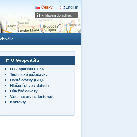
Česky
English
Přihlášení do aplikací
chiválie
O Geoportálu
O Geoportálu ČÚZK
Technické požadavky
Časté otázky (FAQ)
Hlášení chyb v datech
Důležité odkazy
Vaše názory na tento web
Kontakty