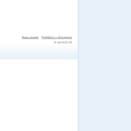
Mapa stránek
Prohlášení o přístupnosti
IP: 216.73.217.175