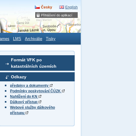
Česky
English
Přihlášení do aplikací
ames
LMS
Archiválie
Tisky
Formát VFK po
katastrálních územích
Odkazy
předpisy a dokumenty
Podmínky poskytování ČÚZK
Nahlížení do KN
Dálkový přístup
Webové služby dálkového
přístupu