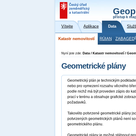
Geop
přístup k ma
Vítejte
Aplikace
Data
Služ
Katastr nemovitostí
RÚIAN
ZABAGED
Nyní jste zde:
Data / Katastr nemovitostí / Geom
Geometrické plány
Geometrický plán je technickým podklade
nebo pro vymezení rozsahu věcného břeme
podle nichž má být proveden zápis do kat
prací v terénu a obsahuje grafické zobra
požadavků.
Takovéto potvrzené geometrické plány jso
potvrzených geometrických plánů není sou
geometrického plánu.
Geometrické plány je možné stáhnout pro