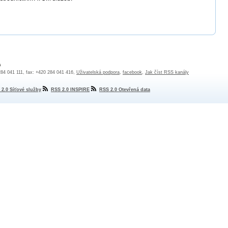
a
 284 041 111, fax: +420 284 041 416,
Uživatelská podpora
,
facebook
,
Jak číst RSS kanály
 2.0 Síťové služby
RSS 2.0 INSPIRE
RSS 2.0 Otevřená data