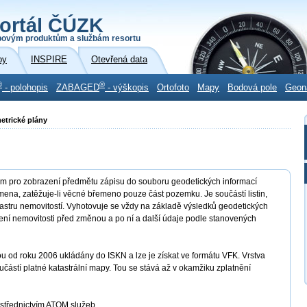
ortál ČÚZK
povým produktům a službám resortu
by
INSPIRE
Otevřená data
®
®
- polohopis
ZABAGED
- výškopis
Ortofoto
Mapy
Bodová pole
Geon
etrické plány
m pro zobrazení předmětu zápisu do souboru geodetických informací
na, zatěžuje-li věcné břemeno pouze část pozemku. Je součástí listin,
astru nemovitostí. Vyhotovuje se vždy na základě výsledků geodetických
zení nemovitosti před změnou a po ní a další údaje podle stanovených
u od roku 2006 ukládány do ISKN a lze je získat ve formátu VFK. Vrstva
částí platné katastrální mapy. Tou se stává až v okamžiku zplatnění
střednictvím ATOM služeb.