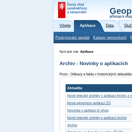
Geop
přístup k ma
Vítejte
Aplikace
Data
Služ
Poskytování geodat
Katastr nemovitostí
Nyní jste zde:
Aplikace
Archiv - Novinky o aplikacích
Pozn.: Odkazy a fakta v historických aktuali
Aktualita
Nové letecké snímky v aplikaci Archiv z 
Nová generace aplikací ZÚ
Novinka v aplikaci E-shop
Nové letecké snímky v aplikaci Archiv
Archiv