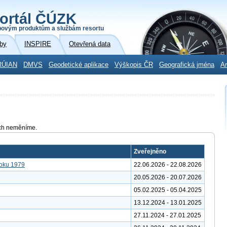
ortál ČÚZK
povým produktům a službám resortu
by
INSPIRE
Otevřená data
RÚIAN
DMVS
Geodetické aplikace
Výškopis ČR
Geografická jména
Ar
tách neměníme.
Zveřejněno
roku 1979
22.06.2026 - 22.08.2026
20.05.2026 - 20.07.2026
05.02.2025 - 05.04.2025
13.12.2024 - 13.01.2025
27.11.2024 - 27.01.2025