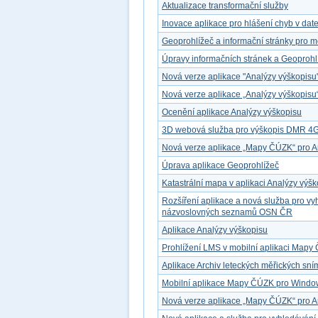
Aktualizace transformační služby
Inovace aplikace pro hlášení chyb v dat
Geoprohlížeč a informační stránky pro mo
Úpravy informačních stránek a Geoprohl
Nová verze aplikace "Analýzy výškopisu
Nová verze aplikace „Analýzy výškopisu
Ocenění aplikace Analýzy výškopisu
3D webová služba pro výškopis DMR 4
Nová verze aplikace „Mapy ČÚZK“ pro A
Úprava aplikace Geoprohlížeč
Katastrální mapa v aplikaci Analýzy výš
Rozšíření aplikace a nová služba pro v
názvoslovných seznamů OSN ČR
Aplikace Analýzy výškopisu
Prohlížení LMS v mobilní aplikaci Map
Aplikace Archiv leteckých měřických sn
Mobilní aplikace Mapy ČÚZK pro Windo
Nová verze aplikace „Mapy ČÚZK“ pro A