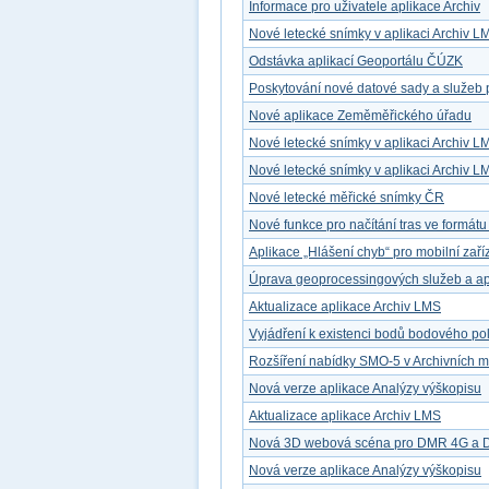
Informace pro uživatele aplikace Archiv
Nové letecké snímky v aplikaci Archiv L
Odstávka aplikací Geoportálu ČÚZK
Poskytování nové datové sady a služeb 
Nové aplikace Zeměměřického úřadu
Nové letecké snímky v aplikaci Archiv L
Nové letecké snímky v aplikaci Archiv L
Nové letecké měřické snímky ČR
Nové funkce pro načítání tras ve formát
Aplikace „Hlášení chyb“ pro mobilní zaří
Úprava geoprocessingových služeb a ap
Aktualizace aplikace Archiv LMS
Vyjádření k existenci bodů bodového po
Rozšíření nabídky SMO-5 v Archivních 
Nová verze aplikace Analýzy výškopisu
Aktualizace aplikace Archiv LMS
Nová 3D webová scéna pro DMR 4G a
Nová verze aplikace Analýzy výškopisu