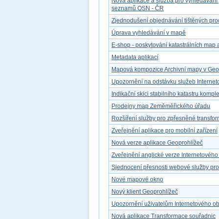
Nová aplikace a služba pro vyhledávání
seznamů OSN - ČR
Zjednodušení objednávání tištěných pro
Úprava vyhledávání v mapě
E-shop - poskytování katastrálních map a
Metadata aplikací
Mapová kompozice Archivní mapy v Geop
Upozornění na odstávku služeb Interne
Indikační skici stabilního katastru kompl
Prodejny map Zeměměřického úřadu
Rozšíření služby pro zpřesněné transfo
Zveřejnění aplikace pro mobilní zařízení
Nová verze aplikace Geoprohlížeč
Zveřejnění anglické verze Internetovéh
Sjednocení přesnosti webové služby pr
Nové mapové okno
Nový klient Geoprohlížeč
Upozornění uživatelům Internetového o
Nová aplikace Transformace souřadnic