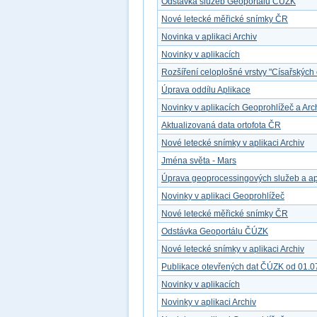
Odstávka služeb Geoportálu ČÚZK
Nové letecké měřické snímky ČR
Novinka v aplikaci Archiv
Novinky v aplikacích
Rozšíření celoplošné vrstvy "Císařských 
Úprava oddílu Aplikace
Novinky v aplikacích Geoprohlížeč a Arc
Aktualizovaná data ortofota ČR
Nové letecké snímky v aplikaci Archiv
Jména světa - Mars
Úprava geoprocessingových služeb a ap
Novinky v aplikaci Geoprohlížeč
Nové letecké měřické snímky ČR
Odstávka Geoportálu ČÚZK
Nové letecké snímky v aplikaci Archiv
Publikace otevřených dat ČÚZK od 01.0
Novinky v aplikacích
Novinky v aplikaci Archiv