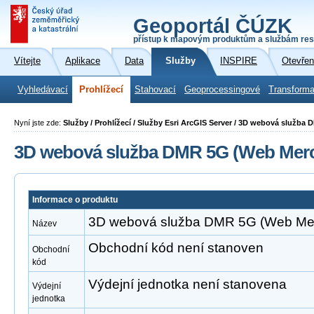
Geoportál ČÚZK
přístup k mapovým produktům a službám res
Vítejte
Aplikace
Data
Služby
INSPIRE
Otevřen
Vyhledávací
Prohlížecí
Stahovací
Geoprocessingové
Transforma
Nyní jste zde:
Služby / Prohlížecí / Služby Esri ArcGIS Server / 3D webová služba
3D webová služba DMR 5G (Web Merc
Informace o produktu
3D webová služba DMR 5G (Web Mer
Název
Obchodní kód není stanoven
Obchodní
kód
Výdejní jednotka není stanovena
Výdejní
jednotka