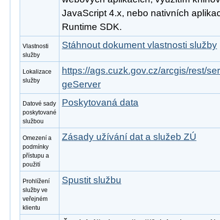
JavaScript 4.x, nebo nativních aplika
Runtime SDK.
Stáhnout dokument vlastnosti služby
Vlastnosti
služby
https://ags.cuzk.gov.cz/arcgis/rest/
Lokalizace
služby
geServer
Poskytovaná data
Datové sady
poskytované
službou
Zásady užívání dat a služeb ZÚ
Omezení a
podmínky
přístupu a
použití
Spustit službu
Prohlížení
služby ve
veřejném
klientu