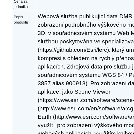
Cena za
jednotku
Webová služba publikující data DMR
Popis
produktu
zobrazení podrobného výškového mod
3D, v souřadnicovém systému Web Me
službou poskytována ve specializo
(https://github.com/Esri/lerc), který um
kompresi s ohledem na rychlý přenos
aplikacích. Zdrojová data pro službu 
souřadnicovém systému WGS 84 / P
3857 alias 900913). Pro zobrazení dat 
aplikace, jako Scene Viewer
(https://www.esri.com/software/scene
(http://www.esri.com/en/software/arcg
Earth (http://www.esri.com/software/a
využít i pro zobrazení výškového mod
webových aplikacích, využitím knihov