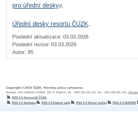
pro úřední desky
.
Úřední desky resortu ČÚZK
.
Poslední aktualizace: 03.03.2026
Poslední revize:
03.03.2026
Autor: 95
Copyright © 2010 ČÚZK, Všechna práva vyhrazena
Kontakt: Pod sídlištěm 9/1800, 182 11 Praha 8, tel.: +420 284 041 111, fax: +420 284 041 416,
Uživate
RSS 2.0 Geoportál ČÚZK
RSS 2.0 Aplikace
RSS 2.0 Datové sady
RSS 2.0 Síťové služby
RSS 2.0 INSPIRE