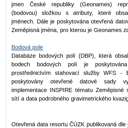
jmen České republiky (Geonames) repr
(bodovou) složkou s atributy, které obsa
jménech. Dále je poskytována otevřená dat
Zeměpisná jména, pro kterou je Geonames zd
Bodová pole
Databáze bodových polí (DBP), která obsa
bodech bodových polí je poskytován
prostřednictvím stahovací služby WFS - 
poskytovány otevřené datové sady v
implementace INSPIRE tématu Zeměpisné s
sítí a data podrobného gravimetrického kva
Otevřená data resortu ČÚZK publikovaná dle