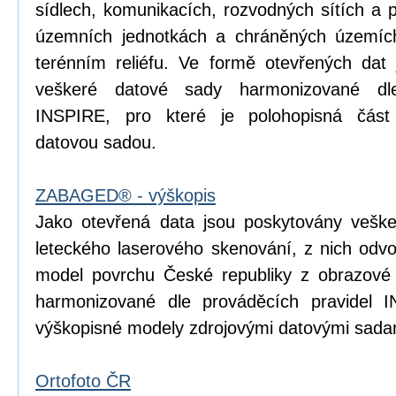
sídlech, komunikacích, rozvodných sítích a 
územních jednotkách a chráněných územích
terénním reliéfu. Ve formě otevřených dat 
veškeré datové sady harmonizované dle
INSPIRE, pro které je polohopisná čá
datovou sadou.
ZABAGED® - výškopis
Jako otevřená data jsou poskytovány vešk
leteckého laserového skenování, z nich odvoz
model povrchu České republiky z obrazové
harmonizované dle prováděcích pravidel I
výškopisné modely zdrojovými datovými sada
Ortofoto ČR