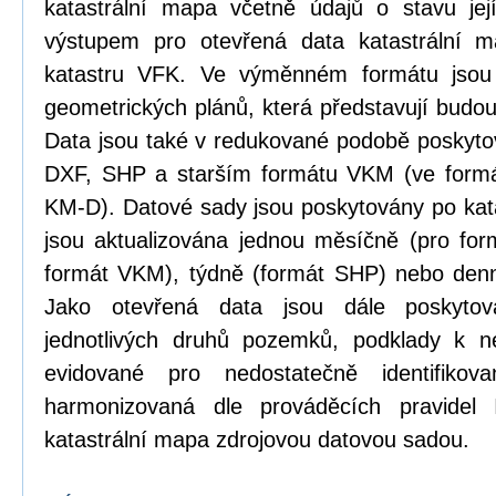
katastrální mapa včetně údajů o stavu její
výstupem pro otevřená data katastrální 
katastru VFK. Ve výměnném formátu jsou
geometrických plánů, která představují budou
Data jsou také v redukované podobě poskyt
DXF, SHP a starším formátu VKM (ve formá
KM-D). Datové sady jsou poskytovány po kat
jsou aktualizována jednou měsíčně (pro form
formát VKM), týdně (formát SHP) nebo den
Jako otevřená data jsou dále poskytová
jednotlivých druhů pozemků, podklady k n
evidované pro nedostatečně identifikov
harmonizovaná dle prováděcích pravidel
katastrální mapa zdrojovou datovou sadou.