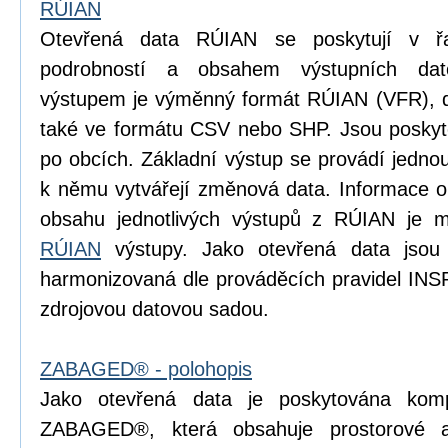
RÚIAN
Otevřená data RÚIAN se poskytují v řad
podrobností a obsahem výstupních dat
výstupem je výměnný formát RÚIAN (VFR), dí
také ve formátu CSV nebo SHP. Jsou poskyto
po obcích. Základní výstup se provádí jedn
k němu vytvářejí změnová data. Informace o p
obsahu jednotlivých výstupů z RÚIAN je m
RÚIAN
výstupy. Jako otevřená data jsou
harmonizovaná dle prováděcích pravidel INS
zdrojovou datovou sadou.
ZABAGED® - polohopis
Jako otevřená data je poskytována komp
ZABAGED®, která obsahuje prostorové 