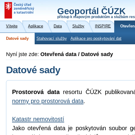
Geoportál ČÚZK
přístup k mapovým produktům a službám res
Vítejte
Aplikace
Data
Služby
INSPIRE
Otevřen
Datové sady
Stahovací služby
Aplikace pro poskytování dat
Nyní jste zde:
Otevřená data / Datové sady
Datové sady
Prostorová data
resortu ČÚZK publikova
normy pro prostorová data
.
Katastr nemovitostí
Jako otevřená data je poskytován soubor geo