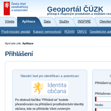
Geoportál ČÚZK
přístup k mapovým produktům a službám res
Vítejte
Aplikace
Data
Služby
INSPIRE
Otevřen
Poskytování geodat
Katastr nemovitostí
RÚIAN
DMVS
Geodetické ap
Nyní jste zde:
Aplikace
Přihlášení
Národní bod pro identifikaci a autentizaci
Přihlášení 
Přihlašovac
Po stisknutí tlačítka "Přihlásit se" budete
přesměrováni na přihlášení prostřednictvím Identity
Heslo:
občana, kde se přihlásíte Vámi zvoleným