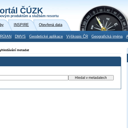
ortál ČÚZK
povým produktům a službám resortu
by
INSPIRE
Otevřená data
RÚIAN
DMVS
Geodetické aplikace
Výškopis ČR
Geografická jména
A
Vyhledávání metadat