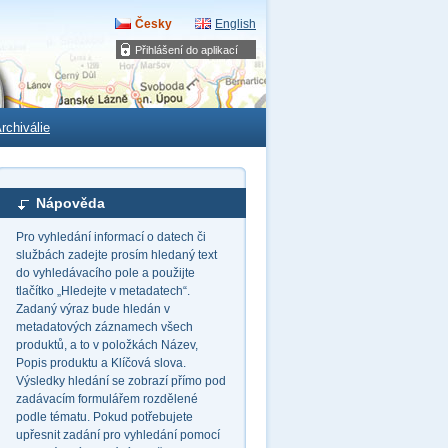
Česky
English
Přihlášení do aplikací
rchiválie
Nápověda
Pro vyhledání informací o datech či
službách zadejte prosím hledaný text
do vyhledávacího pole a použijte
tlačítko „Hledejte v metadatech“.
Zadaný výraz bude hledán v
metadatových záznamech všech
produktů, a to v položkách Název,
Popis produktu a Klíčová slova.
Výsledky hledání se zobrazí přímo pod
zadávacím formulářem rozdělené
podle tématu. Pokud potřebujete
upřesnit zadání pro vyhledání pomocí