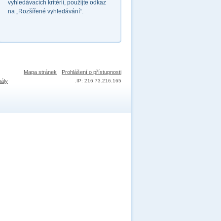
vyhledávacích kritérií, použijte odkaz
na „Rozšířené vyhledávání“.
Mapa stránek
Prohlášení o přístupnosti
nály
.
IP: 216.73.216.165