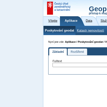
Geop
přístup k ma
Vítejte
Aplikace
Data
Služ
Poskytování geodat
Katastr nemovitostí
Nyní jste zde:
Aplikace / Poskytování geodat / 
Základní
Rozšířené
Fulltext