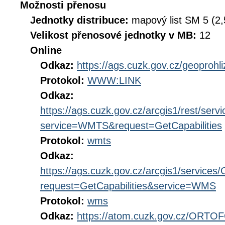
Možnosti přenosu
Jednotky distribuce:
mapový list SM 5 (2
Velikost přenosové jednotky v MB:
12
Online
Odkaz:
https://ags.cuzk.gov.cz/geoproh
Protokol:
WWW:LINK
Odkaz:
https://ags.cuzk.gov.cz/arcgis1/rest/
service=WMTS&request=GetCapabilities
Protokol:
wmts
Odkaz:
https://ags.cuzk.gov.cz/arcgis1/serv
request=GetCapabilities&service=WMS
Protokol:
wms
Odkaz:
https://atom.cuzk.gov.cz/OR