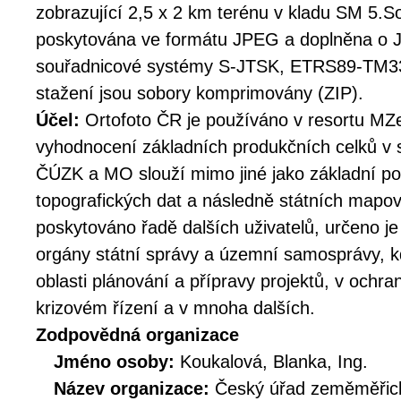
zobrazující 2,5 x 2 km terénu v kladu SM 5.S
poskytována ve formátu JPEG a doplněna o 
souřadnicové systémy S-JTSK, ETRS89-TM
stažení jsou sobory komprimovány (ZIP).
Účel:
Ortofoto ČR je používáno v resortu MZe
vyhodnocení základních produkčních celků v 
ČÚZK a MO slouží mimo jiné jako základní pod
topografických dat a následně státních mapov
poskytováno řadě dalších uživatelů, určeno j
orgány státní správy a územní samosprávy, k
oblasti plánování a přípravy projektů, v ochran
krizovém řízení a v mnoha dalších.
Zodpovědná organizace
Jméno osoby:
Koukalová, Blanka, Ing.
Název organizace:
Český úřad zeměměřick