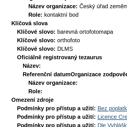
Název organizace:
Český úřad zeměmě
Role:
kontaktní bod
Klíčová slova
Klíčové slovo:
barevná ortofotomapa
Klíčové slovo:
orthofoto
Klíčové slovo:
DLMS
Oficiálně registrovaný tezaurus
Název:
Referenční datum
Organizace zodpověd
Název organizace:
Role:
Omezení zdroje
Podmínky pro přístup a užití:
Bez poplat
Podmínky pro přístup a užití:
Licence Cr
Podmínky pro přístup a užití:
Dle Vyhlášk