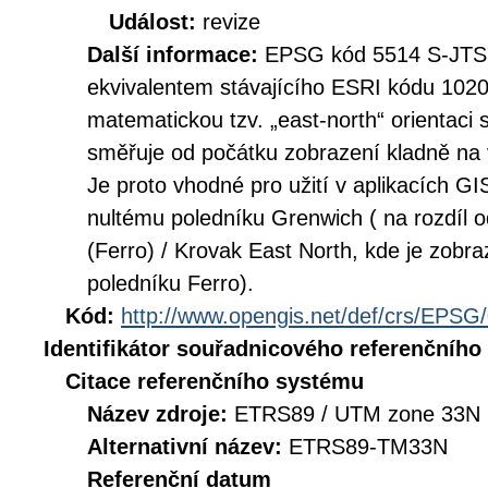
Událost:
revize
Další informace:
EPSG kód 5514 S-JTSK 
ekvivalentem stávajícího ESRI kódu 102
matematickou tzv. „east-north“ orientaci
směřuje od počátku zobrazení kladně na 
Je proto vhodné pro užití v aplikacích GI
nultému poledníku Grenwich ( na rozdí
(Ferro) / Krovak East North, kde je zobr
poledníku Ferro).
Kód:
http://www.opengis.net/def/crs/EPSG
Identifikátor souřadnicového referenčníh
Citace referenčního systému
Název zdroje:
ETRS89 / UTM zone 33N 
Alternativní název:
ETRS89-TM33N
Referenční datum