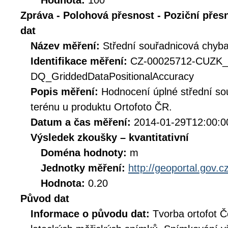
Hodnota:
100
Zpráva - Polohová přesnost - Poziční přes
dat
Název měření:
Střední souřadnicová chyb
Identifikace měření:
CZ-00025712-CUZ
DQ_GriddedDataPositionalAccuracy
Popis měření:
Hodnocení úplné střední so
terénu u produktu Ortofoto ČR.
Datum a čas měření:
2014-01-29T12:00:0
Výsledek zkoušky – kvantitativní
Doména hodnoty:
m
Jednotky měření:
http://geoportal.gov.c
Hodnota:
0.20
Původ dat
Informace o původu dat:
Tvorba ortofot Č