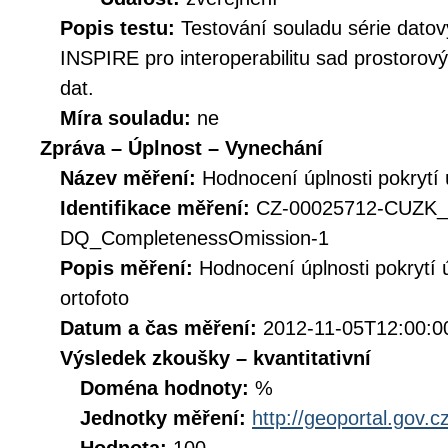
Popis testu:
Testování souladu série datov
INSPIRE pro interoperabilitu sad prostorov
dat.
Míra souladu:
ne
Zpráva – Úplnost – Vynechání
Název měření:
Hodnocení úplnosti pokryt
Identifikace měření:
CZ-00025712-CUZ
DQ_CompletenessOmission-1
Popis měření:
Hodnocení úplnosti pokrytí
ortofoto
Datum a čas měření:
2012-11-05T12:00:0
Výsledek zkoušky – kvantitativní
Doména hodnoty:
%
Jednotky měření:
http://geoportal.gov.c