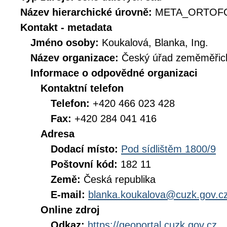
Název hierarchické úrovně:
META_ORTOFO
Kontakt - metadata
Jméno osoby:
Koukalová, Blanka, Ing.
Název organizace:
Český úřad zeměměřick
Informace o odpovědné organizaci
Kontaktní telefon
Telefon:
+420 466 023 428
Fax:
+420 284 041 416
Adresa
Dodací místo:
Pod sídlištěm 1800/9
Poštovní kód:
182 11
Země:
Česká republika
E-mail:
blanka.koukalova@cuzk.gov.c
Online zdroj
Odkaz:
https://geoportal.cuzk.gov.cz