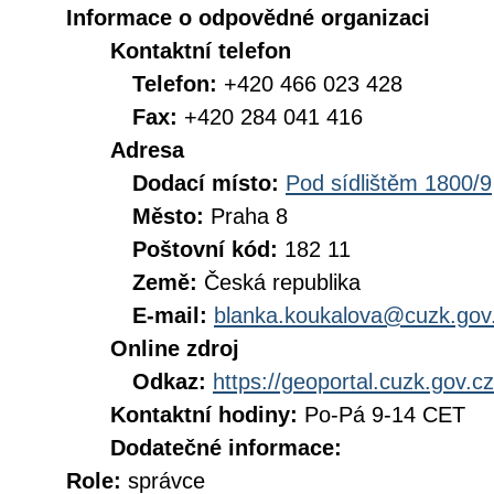
Informace o odpovědné organizaci
Kontaktní telefon
Telefon:
+420 466 023 428
Fax:
+420 284 041 416
Adresa
Dodací místo:
Pod sídlištěm 1800/9
Město:
Praha 8
Poštovní kód:
182 11
Země:
Česká republika
E-mail:
blanka.koukalova@cuzk.gov
Online zdroj
Odkaz:
https://geoportal.cuzk.gov.cz
Kontaktní hodiny:
Po-Pá 9-14 CET
Dodatečné informace:
Role:
správce