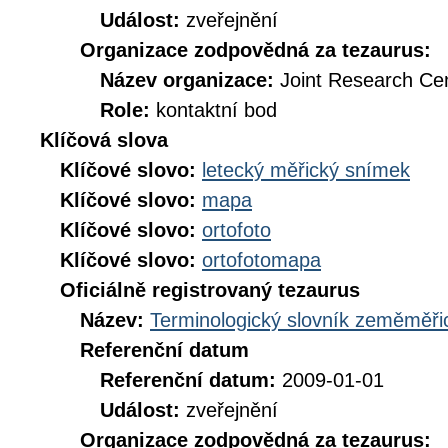
Událost:
zveřejnění
Organizace zodpovědná za tezaurus:
Název organizace:
Joint Research Ce
Role:
kontaktní bod
Klíčová slova
Klíčové slovo:
letecký měřický snímek
Klíčové slovo:
mapa
Klíčové slovo:
ortofoto
Klíčové slovo:
ortofotomapa
Oficiálně registrovaný tezaurus
Název:
Terminologický slovník zeměměřic
Referenční datum
Referenční datum:
2009-01-01
Událost:
zveřejnění
Organizace zodpovědná za tezaurus: