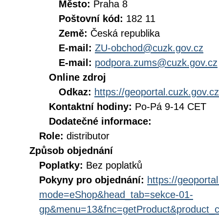
Město:
Praha 8
Poštovní kód:
182 11
Země:
Česká republika
E-mail:
ZU-obchod@cuzk.gov.cz
E-mail:
podpora.zums@cuzk.gov.cz
Online zdroj
Odkaz:
https://geoportal.cuzk.gov.cz
Kontaktní hodiny:
Po-Pá 9-14 CET
Dodatečné informace:
Role:
distributor
Způsob objednání
Poplatky:
Bez poplatků
Pokyny pro objednání:
https://geoporta
mode=eShop&head_tab=sekce-01-
gp&menu=13&fnc=getProduct&product_