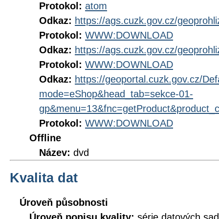
Protokol:
atom
Odkaz:
https://ags.cuzk.gov.cz/geoprohl
Protokol:
WWW:DOWNLOAD
Odkaz:
https://ags.cuzk.gov.cz/geoprohl
Protokol:
WWW:DOWNLOAD
Odkaz:
https://geoportal.cuzk.gov.cz/Def
mode=eShop&head_tab=sekce-01-
gp&menu=13&fnc=getProduct&product_
Protokol:
WWW:DOWNLOAD
Offline
Název:
dvd
Kvalita dat
Úroveň působnosti
Úroveň popisu kvality:
série datových sad