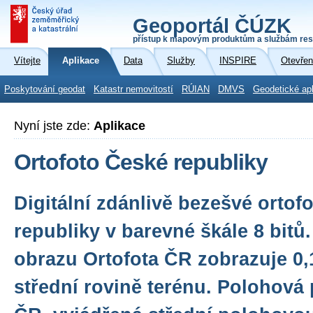
Geoportál ČÚZK
přístup k mapovým produktům a službám res
Vítejte
Aplikace
Data
Služby
INSPIRE
Otevřen
Poskytování geodat
Katastr nemovitostí
RÚIAN
DMVS
Geodetické ap
Nyní jste zde:
Aplikace
Ortofoto České republiky
Digitální zdánlivě bezešvé ortof
republiky v barevné škále 8 bitů.
obrazu Ortofota ČR zobrazuje 0
střední rovině terénu. Polohová 