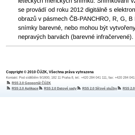
leteckých měřických snímků. Snímkování v
se provádí od roku 2012 digitálně s elekt
obrazů v pásmech ČB-PANCHRO, R, G, B NI
snímky barevné, nebo mohou být vytvořeny 
nepravých barvách (barevné infračervené).
Copyright © 2010 ČÚZK, Všechna práva vyhrazena
Kontakt: Pod sídlištěm 9/1800, 182 11 Praha 8, tel.: +420 284 041 111, fax: +420 284 04
RSS 2.0 Geoportál ČÚZK
RSS 2.0 Aplikace
RSS 2.0 Datové sady
RSS 2.0 Síťové služby
RSS 2.0