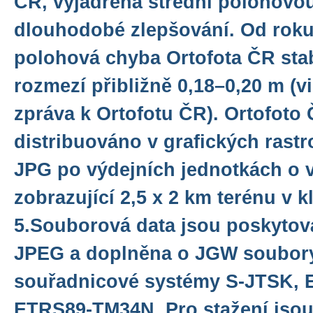
ČR, vyjádřená střední polohovo
dlouhodobé zlepšování. Od roku
polohová chyba Ortofota ČR stab
rozmezí přibližně 0,18–0,20 m (v
zpráva k Ortofotu ČR). Ortofoto 
distribuováno v grafických rast
JPG po výdejních jednotkách o v
zobrazující 2,5 x 2 km terénu v 
5.Souborová data jsou poskytov
JPEG a doplněna o JGW soubor
souřadnicové systémy S-JTSK,
ETRS89-TM34N. Pro stažení jso