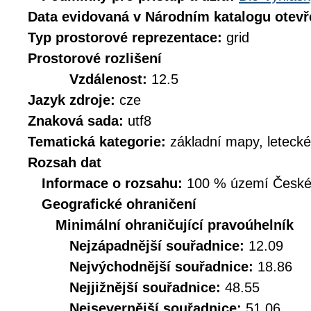
Data evidovaná v Národním katalogu otev
Typ prostorové reprezentace:
grid
Prostorové rozlišení
Vzdálenost:
12.5
Jazyk zdroje:
cze
Znaková sada:
utf8
Tematická kategorie:
základní mapy, leteck
Rozsah dat
Informace o rozsahu:
100 % území České r
Geografické ohraničení
Minimální ohraničující pravoúhelník
Nejzápadnější souřadnice:
12.09
Nejvýchodnější souřadnice:
18.86
Nejjižnější souřadnice:
48.55
Nejsevernější souřadnice:
51.06