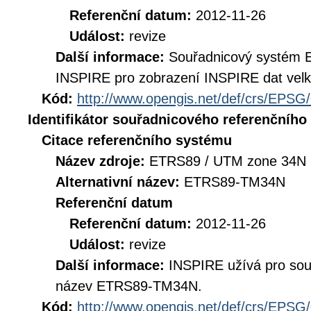
Referenční datum:
2012-11-26
Událost:
revize
Další informace:
Souřadnicový systém 
INSPIRE pro zobrazení INSPIRE dat velk
Kód:
http://www.opengis.net/def/crs/EPSG
Identifikátor souřadnicového referenčníh
Citace referenčního systému
Název zdroje:
ETRS89 / UTM zone 34N 
Alternativní název:
ETRS89-TM34N
Referenční datum
Referenční datum:
2012-11-26
Událost:
revize
Další informace:
INSPIRE užívá pro so
název ETRS89-TM34N.
Kód:
http://www.opengis.net/def/crs/EPSG