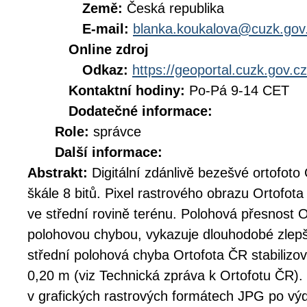
Země:
Česká republika
E-mail:
blanka.koukalova@cuzk.gov
Online zdroj
Odkaz:
https://geoportal.cuzk.gov.cz
Kontaktní hodiny:
Po-Pá 9-14 CET
Dodatečné informace:
Role:
správce
Další informace:
Abstrakt:
Digitální zdánlivě bezešvé ortofoto
škále 8 bitů. Pixel rastrového obrazu Ortofo
ve střední rovině terénu. Polohová přesnost O
polohovou chybou, vykazuje dlouhodobé zlep
střední polohová chyba Ortofota ČR stabilizov
0,20 m (viz Technická zpráva k Ortofotu ČR). 
v grafických rastrových formátech JPG po výde