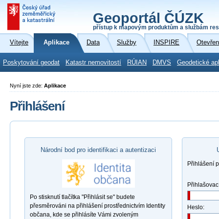
Geoportál ČÚZK
přístup k mapovým produktům a službám res
Vítejte
Aplikace
Data
Služby
INSPIRE
Otevřen
Poskytování geodat
Katastr nemovitostí
RÚIAN
DMVS
Geodetické ap
Nyní jste zde:
Aplikace
Přihlášení
Národní bod pro identifikaci a autentizaci
Přihlášení 
Přihlašovac
Po stisknutí tlačítka "Přihlásit se" budete
přesměrováni na přihlášení prostřednictvím Identity
Heslo:
občana, kde se přihlásíte Vámi zvoleným