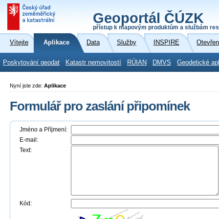
Geoportál ČÚZK
přístup k mapovým produktům a službám res
Vítejte
Aplikace
Data
Služby
INSPIRE
Otevřen
Poskytování geodat
Katastr nemovitostí
RÚIAN
DMVS
Geodetické ap
Nyní jste zde:
Aplikace
Formulář pro zaslání připomínek
Jméno a Příjmení:
E-mail:
Text:
Kód: