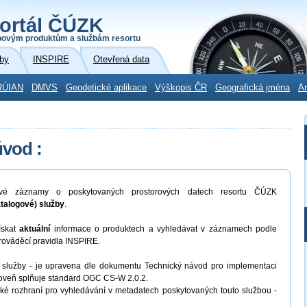
ortál ČÚZK
povým produktům a službám resortu
by
INSPIRE
Otevřená data
RÚIAN
DMVS
Geodetické aplikace
Výškopis ČR
Geografická jména
Ar
úvod :
vé záznamy o poskytovaných prostorových datech resortu ČÚZK
talogové) služby
.
ískat
aktuální
informace o produktech a vyhledávat v záznamech podle
prováděcí pravidla INSPIRE.
 služby - je upravena dle dokumentu Technický návod pro implementaci
roveň splňuje standard OGC CS-W 2.0.2.
ské rozhraní pro vyhledávání v metadatech poskytovaných touto službou -