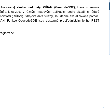
eokódovací) služba nad daty RÚIAN (GeocodeSOE)
, která umožňuje
ní a lokalizace v různých mapových aplikacích podle aktuálních údajů
emovitostí (RÚIAN). Zdrojová data služby jsou denně aktualizována pomocí
ÚIAN. Funkce GeocodeSOE jsou dostupné prostřednictvím jejího REST
registrace.