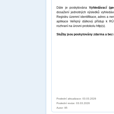
Dále je poskytována
Vyhledávací (g
dosažení jednotných výsledků vyhledává
Registru územní identifikace, adres a n
aplikace Veřejný dálkový přístup k R
rozhraní na úrovni protokolu http(s).
Služby jsou poskytovány zdarma a bez 
Poslední aktualizace: 03.03.2026
Poslední revize:
03.03.2026
Autor: 95