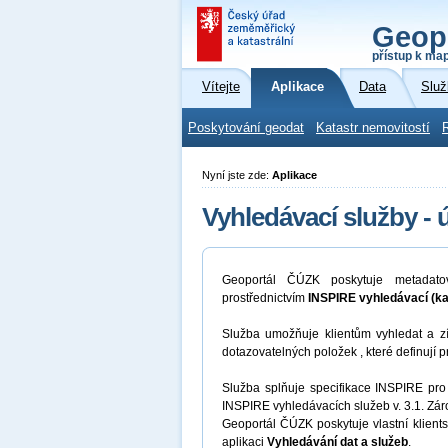
Geop
přístup k ma
Vítejte
Aplikace
Data
Služ
Poskytování geodat
Katastr nemovitostí
Nyní jste zde:
Aplikace
Vyhledávací služby - 
Geoportál ČÚZK poskytuje metadato
prostřednictvím
INSPIRE vyhledávací (ka
Služba umožňuje klientům vyhledat a z
dotazovatelných položek , které definují 
Služba splňuje specifikace INSPIRE pro
INSPIRE vyhledávacích služeb v. 3.1. Zá
Geoportál ČÚZK poskytuje vlastní klient
aplikaci
Vyhledávání dat a služeb
.