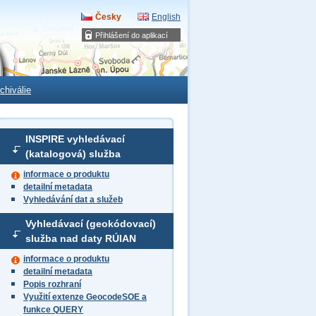
Česky
English
Přihlášení do aplikací
chiválie
INSPIRE vyhledávací
(katalogová) služba
informace o produktu
detailní metadata
Vyhledávání dat a služeb
Vyhledávací (geokódovací)
služba nad daty RÚIAN
informace o produktu
detailní metadata
Popis rozhraní
Využití extenze GeocodeSOE a
funkce QUERY