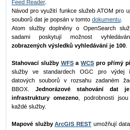
Feed Reader
.
Návod pro využití funkce služeb ATOM pro u
souborů dat je popsán v tomto
dokumentu
.
Atom služby doplněny o OpenSearch služ
sadami poskytují možnost vyhledáv
zobrazených výsledků vyhledávání je 100
.
Stahovací služby
WFS
a
WCS
pro přímý př
služby ve standardech OGC pro výdej in
datových souborů v rozsahu zadaném ža
BBOX.
Jednorázové stahování dat j
infrastruktury omezeno
, podrobnosti jso
každé služby.
Mapové služby
ArcGIS REST
umožňují data