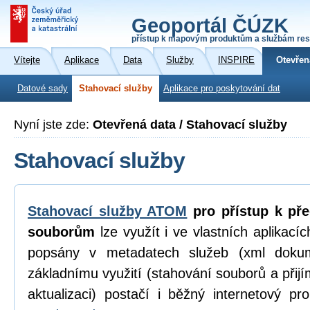
Geoportál ČÚZK
přístup k mapovým produktům a službám res
Vítejte
Aplikace
Data
Služby
INSPIRE
Otevřen
Datové sady
Stahovací služby
Aplikace pro poskytování dat
Nyní jste zde:
Otevřená data / Stahovací služby
Stahovací služby
Stahovací služby ATOM
pro přístup k př
souborům
lze využít i ve vlastních aplikací
popsány v metadatech služeb (xml dokum
základnímu využití (stahování souborů a přijí
aktualizaci) postačí i běžný internetový p