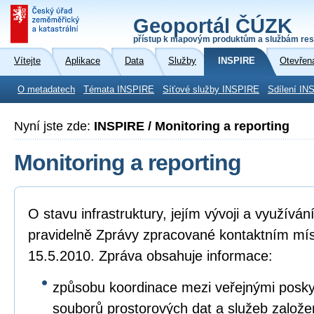
Geoportál ČÚZK
přístup k mapovým produktům a službám res
Vítejte
Aplikace
Data
Služby
INSPIRE
Otevřen
O metadatech
Témata INSPIRE
Síťové služby INSPIRE
Sdílení IN
Nyní jste zde:
INSPIRE / Monitoring a reporting
Monitoring a reporting
O stavu infrastruktury, jejím vývoji a využívá
pravidelně Zprávy zpracované kontaktním mí
15.5.2010. Zpráva obsahuje informace:
způsobu koordinace mezi veřejnými poskyto
souborů prostorových dat a služeb založ