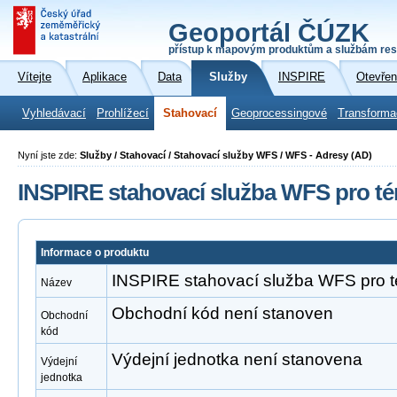
Geoportál ČÚZK
přístup k mapovým produktům a službám res
Vítejte
Aplikace
Data
Služby
INSPIRE
Otevřen
Vyhledávací
Prohlížecí
Stahovací
Geoprocessingové
Transforma
Nyní jste zde:
Služby / Stahovací / Stahovací služby WFS / WFS - Adresy (AD)
INSPIRE stahovací služba WFS pro t
Informace o produktu
INSPIRE stahovací služba WFS pro 
Název
Obchodní kód není stanoven
Obchodní
kód
Výdejní jednotka není stanovena
Výdejní
jednotka