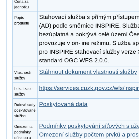
Cena za
jednotku
Stahovací služba s přímým přístupe
Popis
produktu
(AD) podle směrnice INSPIRE. Služba
bezúplatná a pokrývá celé území Čes
provozuje v on-line režimu. Služba s
pro INSPIRE stahovací služby verze 
standard OGC WFS 2.0.0.
Stáhnout dokument vlastnosti služby
Vlastnosti
služby
https://services.cuzk.gov.cz/wfs/insp
Lokalizace
služby
Poskytovaná data
Datové sady
poskytované
službou
Podmínky poskytování síťových slu
Omezení a
podmínky
Omezení služby počtem prvků a pro
přístupu a