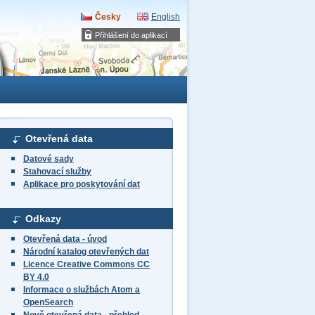
Česky
English
Přihlášení do aplikací
Otevřená data
Datové sady
Stahovací služby
Aplikace pro poskytování dat
Odkazy
Otevřená data - úvod
Národní katalog otevřených dat
Licence Creative Commons CC
BY 4.0
Informace o službách Atom a
OpenSearch