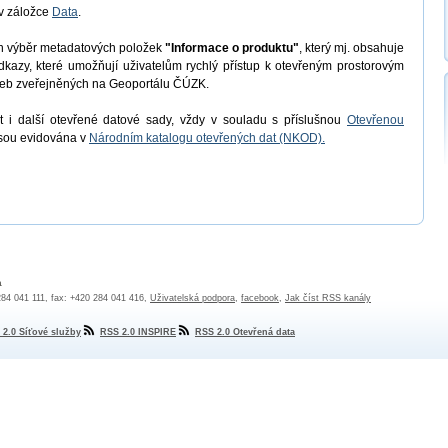
v záložce
Data
.
en výběr metadatových položek
"Informace o produktu"
, který mj. obsahuje
odkazy, které umožňují uživatelům rychlý přístup k otevřeným prostorovým
užeb zveřejněných na Geoportálu ČÚZK.
 i další otevřené datové sady, vždy v souladu s příslušnou
Otevřenou
jsou evidována v
Národním katalogu otevřených dat (NKOD).
a
 284 041 111, fax: +420 284 041 416,
Uživatelská podpora
,
facebook
,
Jak číst RSS kanály
 2.0 Síťové služby
RSS 2.0 INSPIRE
RSS 2.0 Otevřená data