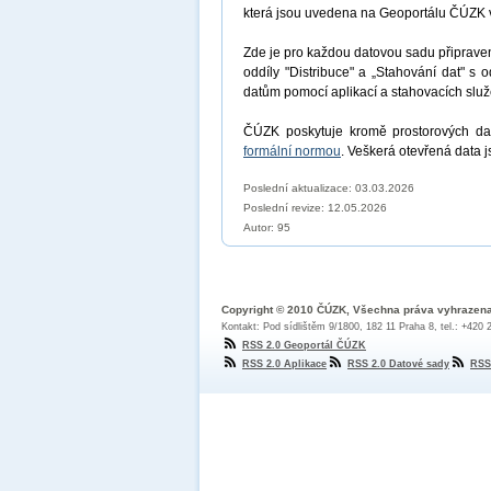
která jsou uvedena na Geoportálu ČÚZK 
Zde je pro každou datovou sadu připrav
oddíly "Distribuce" a „Stahování dat" s 
datům pomocí aplikací a stahovacích sl
ČÚZK poskytuje kromě prostorových dat
formální normou
. Veškerá otevřená data 
Poslední aktualizace: 03.03.2026
Poslední revize:
12.05.2026
Autor: 95
Copyright © 2010 ČÚZK, Všechna práva vyhrazen
Kontakt: Pod sídlištěm 9/1800, 182 11 Praha 8, tel.: +420
RSS 2.0 Geoportál ČÚZK
RSS 2.0 Aplikace
RSS 2.0 Datové sady
RSS