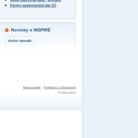
Nově otevřená data - přehled
Formy poskytování dat ZÚ
Novinky o INSPIRE
Archiv aktualit
Mapa stránek
Prohlášení o přístupnosti
IP: 216.73.216.73