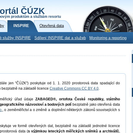
ortál ČÚZK
povým produktům a službám resortu
žby
INSPIRE
Otevřená data
é služby INSPIRE
Sdílení INSPIRE dat a služeb
Monitoring a reporting
dále jen "ČÚZK") poskytuje od 1. 1. 2020 prostorová data spadající do
) bezplatně na základě licence
Creative Commons CC BY 4.0
.
měřický úřad údaje
ZABAGED®, ortofota České republiky, státního
geografického názvosloví a bodových polí
bezplatně jako otevřená data
b.
, o zeměměřictví a o změně a doplnění některých zákonů souvisejících s
kytuje ve formě otevřených dat, bezplatně na základě jednotné licence
prostorová data (
s výjimkou leteckých měřických snímků a archiválií
),