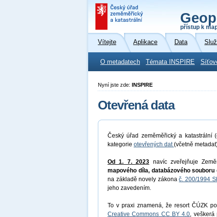
Geop
přístup k ma
Vítejte
Aplikace
Data
Slu
O metadatech
Témata INSPIRE
Síťov
Nyní jste zde:
INSPIRE
Otevřená data
Český úřad zeměměřický a katastrální (
kategorie
otevřených dat
(včetně metadat
Od 1. 7. 2023
navíc zveřejňuje Země
mapového díla, databázového souboru 
na základě novely zákona
č. 200/1994 S
jeho zavedením.
To v praxi znamená, že resort ČÚZK pos
Creative Commons CC BY 4.0
, veškerá 