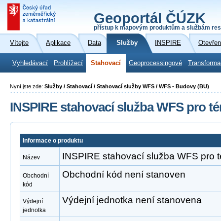
Geoportál ČÚZK
přístup k mapovým produktům a službám res
Vítejte
Aplikace
Data
Služby
INSPIRE
Otevřen
Vyhledávací
Prohlížecí
Stahovací
Geoprocessingové
Transforma
Nyní jste zde:
Služby / Stahovací / Stahovací služby WFS / WFS - Budovy (BU)
INSPIRE stahovací služba WFS pro t
Informace o produktu
INSPIRE stahovací služba WFS pro 
Název
Obchodní kód není stanoven
Obchodní
kód
Výdejní jednotka není stanovena
Výdejní
jednotka