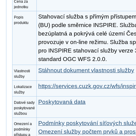
Cena za
jednotku
Stahovací služba s přímým přístupe
Popis
produktu
(BU) podle směrnice INSPIRE. Služba
bezúplatná a pokrývá celé území Čes
provozuje v on-line režimu. Služba s
pro INSPIRE stahovací služby verze 
standard OGC WFS 2.0.0.
Stáhnout dokument vlastnosti služby
Vlastnosti
služby
https://services.cuzk.gov.cz/wfs/insp
Lokalizace
služby
Poskytovaná data
Datové sady
poskytované
službou
Podmínky poskytování síťových slu
Omezení a
podmínky
Omezení služby počtem prvků a pro
přístupu a