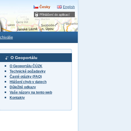
Česky
English
Přihlášení do aplikací
chiválie
O Geoportálu
O Geoportálu ČÚZK
Technické požadavky
Časté otázky (FAQ)
Hlášení chyb v datech
Důležité odkazy
Vaše názory na tento web
Kontakty