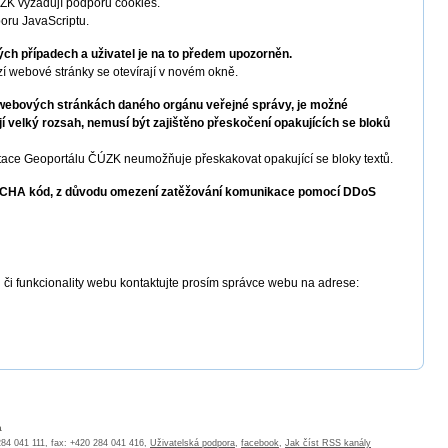
ZK vyžadují podporu cookies.
oru JavaScriptu.
ých případech a uživatel je na to předem upozorněn.
í webové stránky se otevírají v novém okně.
e webových stránkách daného orgánu veřejné správy, je možné
 velký rozsah, nemusí být zajištěno přeskočení opakujících se bloků
ce Geoportálu ČÚZK neumožňuje přeskakovat opakující se bloky textů.
PTCHA kód, z důvodu omezení zatěžování komunikace pomocí DDoS
 či funkcionality webu kontaktujte prosím správce webu na adrese:
a
 284 041 111, fax: +420 284 041 416,
Uživatelská podpora
,
facebook
,
Jak číst RSS kanály