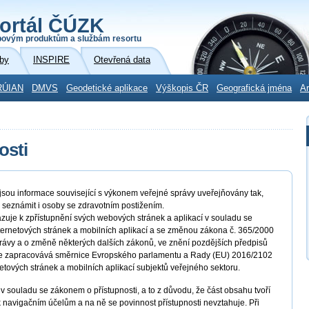
ortál ČÚZK
povým produktům a službám resortu
by
INSPIRE
Otevřená data
RÚIAN
DMVS
Geodetické aplikace
Výškopis ČR
Geografická jména
Ar
osti
ou informace související s výkonem veřejné správy uveřejňovány tak,
 seznámit i osoby se zdravotním postižením.
zuje k zpřístupnění svých webových stránek a aplikací v souladu se
nternetových stránek a mobilních aplikací a se změnou zákona č. 365/2000
rávy a o změně některých dalších zákonů, ve znění pozdějších předpisů
ým se zapracovává směrnice Evropského parlamentu a Rady (EU) 2016/2102
netových stránek a mobilních aplikací subjektů veřejného sektoru.
v souladu se zákonem o přístupnosti, a to z důvodu, že část obsahu tvoří
 navigačním účelům a na ně se povinnost přístupnosti nevztahuje. Při