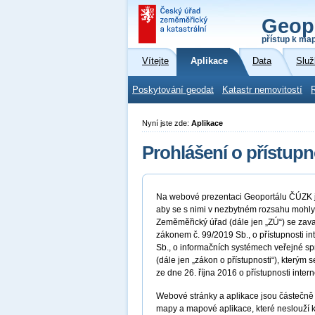
Geop
přístup k ma
Vítejte
Aplikace
Data
Služ
Poskytování geodat
Katastr nemovitostí
Nyní jste zde:
Aplikace
Prohlášení o přístupn
Na webové prezentaci Geoportálu ČÚZK js
aby se s nimi v nezbytném rozsahu mohly
Zeměměřický úřad (dále jen „ZÚ“) se zava
zákonem č. 99/2019 Sb., o přístupnosti i
Sb., o informačních systémech veřejné sp
(dále jen „zákon o přístupnosti“), kter
ze dne 26. října 2016 o přístupnosti inter
Webové stránky a aplikace jsou částečně 
mapy a mapové aplikace, které neslouží k