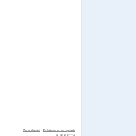
Mapa stránek
Prohlášení o přístupnosti
IP: 216.73.217.138