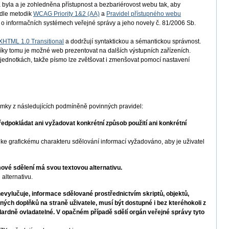
byla a je zohledněna přístupnost a bezbariérovost webu tak, aby
odle metodik
WCAG Priority 1&2 (AA)
a
Pravidel přístupného webu
 o informačních systémech veřejné správy a jeho novely č. 81/2006 Sb.
XHTML 1.0 Transitional
a dodržují syntaktickou a sémantickou správnost.
íky tomu je možné web prezentovat na dalších výstupních zařízeních.
h jednotkách, takže písmo lze zvětšovat i zmenšovat pomocí nastavení
imky z následujících podmíněně povinných pravidel:
dpokládat ani vyžadovat konkrétní způsob použití ani konkrétní
e grafickému charakteru sdělování informací vyžadováno, aby je uživatel
vé sdělení má svou textovou alternativu.
alternativu.
vylučuje, informace sdělované prostřednictvím skriptů, objektů,
iných doplňků na straně uživatele, musí být dostupné i bez kteréhokoli z
dardně ovladatelné. V opačném případě sdělí orgán veřejné správy tyto