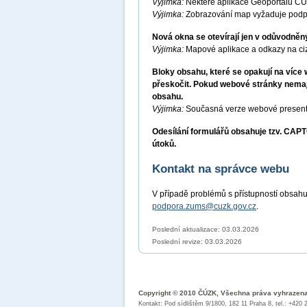
Výjimka:
Některé aplikace Geoportálu ČÚ
Výjimka:
Zobrazování map vyžaduje podp
Nová okna se otevírají jen v odůvodněn
Výjimka:
Mapové aplikace a odkazy na ciz
Bloky obsahu, které se opakují na víc
přeskočit. Pokud webové stránky nemají
obsahu.
Výjimka:
Současná verze webové presenta
Odesílání formulářů obsahuje tzv. CA
útoků.
Kontakt na správce webu
V případě problémů s přístupností obsahu
podpora.zums@cuzk.gov.cz
.
Poslední aktualizace: 03.03.2026
Poslední revize:
03.03.2026
Copyright © 2010 ČÚZK, Všechna práva vyhrazen
Kontakt: Pod sídlištěm 9/1800, 182 11 Praha 8, tel.: +420