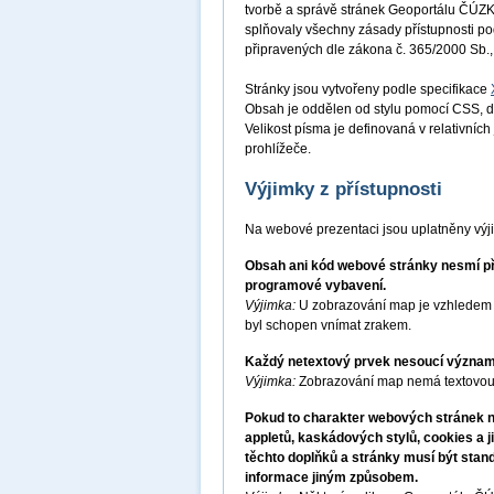
tvorbě a správě stránek Geoportálu ČÚZK 
splňovaly všechny zásady přístupnosti p
připravených dle zákona č. 365/2000 Sb.,
Stránky jsou vytvořeny podle specifikace
Obsah je oddělen od stylu pomocí CSS, d
Velikost písma je definovaná v relativníc
prohlížeče.
Výjimky z přístupnosti
Na webové prezentaci jsou uplatněny výj
Obsah ani kód webové stránky nesmí pře
programové vybavení.
Výjimka:
U zobrazování map je vzhledem k
byl schopen vnímat zrakem.
Každý netextový prvek nesoucí významo
Výjimka:
Zobrazování map nemá textovou 
Pokud to charakter webových stránek ne
appletů, kaskádových stylů, cookies a j
těchto doplňků a stránky musí být stan
informace jiným způsobem.