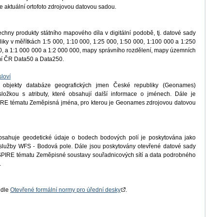
e aktuální ortofoto zdrojovou datovou sadou.
chny produkty státního mapového díla v digitální podobě, tj. datové sady
iky v měřítkách 1:5 000, 1:10 000, 1:25 000, 1:50 000, 1:100 000 a 1:250
, a 1:1 000 000 a 1:2 000 000, mapy správního rozdělení, mapy územních
emí ČR Data50 a Data250.
loví
 objekty databáze geografických jmen České republiky (Geonames)
ložkou s atributy, které obsahují další informace o jménech. Dále je
IRE tématu Zeměpisná jména, pro kterou je Geonames zdrojovou datovou
bsahuje geodetické údaje o bodech bodových polí je poskytována jako
í služby WFS - Bodová pole. Dále jsou poskytovány otevřené datové sady
PIRE tématu Zeměpisné soustavy souřadnicových sítí a data podrobného
.
 dle
Otevřené formální normy pro úřední desky
.