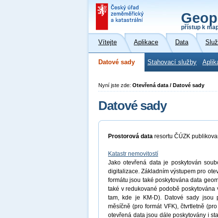
Geop
přístup k ma
Vítejte
Aplikace
Data
Slu
Datové sady
Stahovací služby
Aplik
Nyní jste zde:
Otevřená data / Datové sady
Datové sady
Prostorová data
resortu ČÚZK publikov
Katastr nemovitostí
Jako otevřená data je poskytován soubor
digitalizace. Základním výstupem pro ot
formátu jsou také poskytována data geome
také v redukované podobě poskytována 
tam, kde je KM-D). Datové sady jsou p
měsíčně (pro formát VFK), čtvrtletně (p
otevřená data jsou dále poskytovány i st