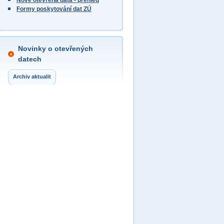
Nově otevřená data - přehled
Formy poskytování dat ZÚ
Novinky o otevřených
datech
Archiv aktualit