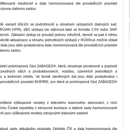
ifikované vlastnictví a data harmonizovaná dle prováděcích pravidel
drojovou datovou sadou.
ě variant lišících se podrobností a obsahem výstupních datových sad.
ÚIAN (VFR), dílčí výstupy lze stáhnout také ve formátu CSV nebo SHP.
obcích. Základní výstup se provádí jednou měsíčně, denně se pak k němu
odicitě aktualizace a obsahu jednotlivých výstupů z RÚIAN je možné získat
 data jsou dále poskytována data harmonizovaná dle prováděcích pravidel
atovou sadou.
letní polohopisná část ZABAGED®, která obsahuje prostorové a popisné
ozvodných sítích a produktovodech, vodstvu, územních jednotkách a
 a terénním reliéfu. Ve formě otevřených dat jsou dále poskytovány i
prováděcích pravidel INSPIRE, pro které je polohopisná část ZABAGED®
veškeré výškopisné modely z leteckého laserového skenování, z nich
vrchu České republiky z obrazové korelace a datové sady harmonizované
teré jsou výškopisné modely zdrojovými datovými sadami.
atové sady aktuálního produktu Ortofoto ČR a data harmonizovaná dle