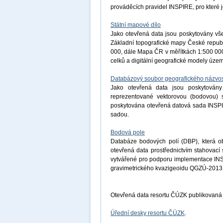
prováděcích pravidel INSPIRE, pro které j
Státní mapové dílo
Jako otevřená data jsou poskytovány vše
Základní topografické mapy České republ
000, dále Mapa ČR v měřítkách 1:500 000
celků a digitální geografické modely úz
Databázový soubor geografického názvos
Jako otevřená data jsou poskytovány
reprezentované vektorovou (bodovou) s
poskytována otevřená datová sada INSP
sadou.
Bodová pole
Databáze bodových polí (DBP), která o
otevřená data prostřednictvím stahovac
vytvářené pro podporu implementace INS
gravimetrického kvazigeoidu QGZÚ-2013
Otevřená data resortu ČÚZK publikovaná
Úřední desky resortu ČÚZK
.