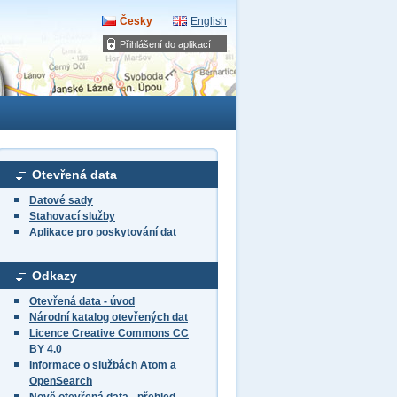
Česky
English
Přihlášení do aplikací
Otevřená data
Datové sady
Stahovací služby
Aplikace pro poskytování dat
Odkazy
Otevřená data - úvod
Národní katalog otevřených dat
Licence Creative Commons CC
BY 4.0
Informace o službách Atom a
OpenSearch