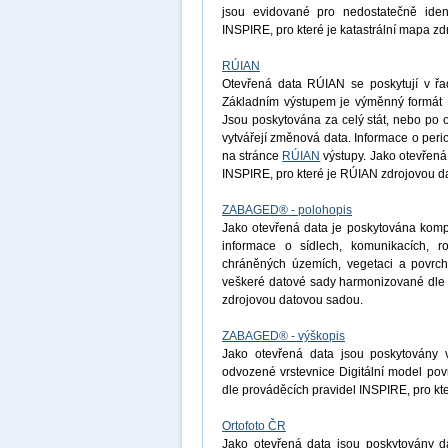
jsou evidované pro nedostatečně ident
INSPIRE, pro které je katastrální mapa z
RÚIAN
Otevřená data RÚIAN se poskytují v řad
Základním výstupem je výměnný formát R
Jsou poskytována za celý stát, nebo po 
vytvářejí změnová data. Informace o peri
na stránce
RÚIAN
výstupy. Jako otevřená
INSPIRE, pro které je RÚIAN zdrojovou d
ZABAGED® - polohopis
Jako otevřená data je poskytována komp
informace o sídlech, komunikacích, r
chráněných územích, vegetaci a povrchu
veškeré datové sady harmonizované dle 
zdrojovou datovou sadou.
ZABAGED® - výškopis
Jako otevřená data jsou poskytovány 
odvozené vrstevnice Digitální model po
dle prováděcích pravidel INSPIRE, pro k
Ortofoto ČR
Jako otevřená data jsou poskytovány d