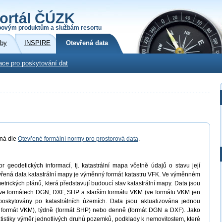
ortál ČÚZK
povým produktům a službám resortu
žby
INSPIRE
Otevřená data
ace pro poskytování dat
aná dle
Otevřené formální normy pro prostorová data
.
 geodetických informací, tj. katastrální mapa včetně údajů o stavu její
evřená data katastrální mapy je výměnný formát katastru VFK. Ve výměnném
trických plánů, která představují budoucí stav katastrální mapy. Data jsou
ve formátech DGN, DXF, SHP a starším formátu VKM (ve formátu VKM jen
oskytovány po katastrálních územích. Data jsou aktualizována jednou
ro formát VKM), týdně (formát SHP) nebo denně (formát DGN a DXF). Jako
atistiky výměr jednotlivých druhů pozemků, podklady k nemovitostem, které