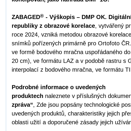
®
ZABAGED
- Výškopis – DMP OK. Digitál
republiky z obrazové korelace
, vytvářený p
roce 2024, vzniká metodou obrazové korelace
snímků pořízených primárně pro Ortofoto ČR
ve formě bodového mračna uspořádaného do p
20 cm), ve formátu LAZ a v podobě rastru s 
interpolací z bodového mračna, ve formátu T
Podrobné informace o uvedených
produktech
naleznete v příslušných dokumen
zpráva“
, Zde jsou popsány technologické po
uvedených produktů, charakteristiky jejich př
oblasti užití a doporučené zásady jejich užíván