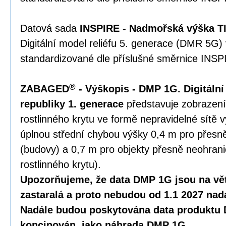
Datová sada
INSPIRE - Nadmořská výška TI
Digitální model reliéfu 5. generace (DMR 5G)
standardizované dle příslušné směrnice INSP
®
ZABAGED
- Výškopis - DMP 1G. Digitáln
republiky 1. generace
představuje zobrazení
rostlinného krytu ve formě nepravidelné sítě 
úplnou střední chybou výšky 0,4 m pro přesn
(budovy) a 0,7 m pro objekty přesně neohranič
rostlinného krytu).
Upozorňujeme, že data DMP 1G jsou na vět
zastaralá a proto nebudou od 1.1 2027 nad
Nadále budou poskytována data produktu 
koncipován, jako náhrada DMP 1G.