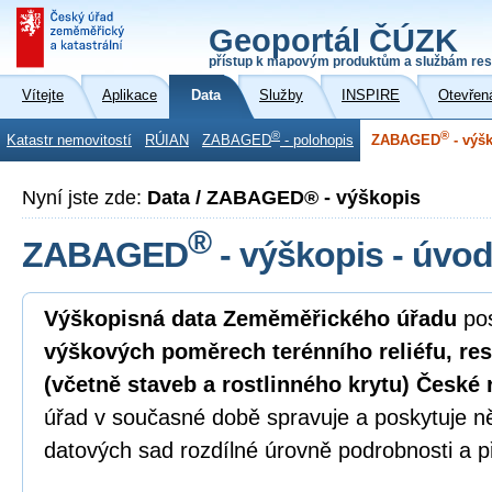
Geoportál ČÚZK
přístup k mapovým produktům a službám res
Vítejte
Aplikace
Data
Služby
INSPIRE
Otevřen
®
®
Katastr nemovitostí
RÚIAN
ZABAGED
- polohopis
ZABAGED
- výš
Nyní jste zde:
Data / ZABAGED® - výškopis
®
ZABAGED
- výškopis - úvo
Výškopisná data Zeměměřického úřadu
pos
výškových poměrech terénního reliéfu, re
(včetně staveb a rostlinného krytu) České 
úřad v současné době spravuje a poskytuje n
datových sad rozdílné úrovně podrobnosti a p