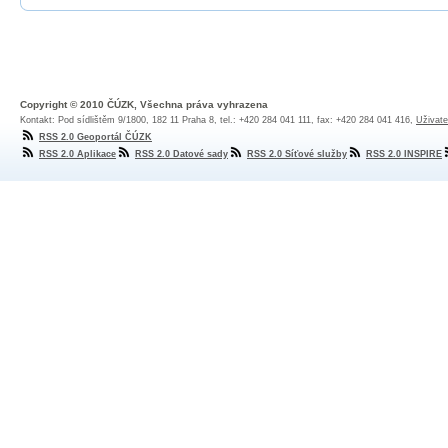
Copyright © 2010 ČÚZK, Všechna práva vyhrazena
Kontakt: Pod sídlištěm 9/1800, 182 11 Praha 8, tel.: +420 284 041 111, fax: +420 284 041 416,
Uživate
RSS 2.0 Geoportál ČÚZK
RSS 2.0 Aplikace
RSS 2.0 Datové sady
RSS 2.0 Síťové služby
RSS 2.0 INSPIRE