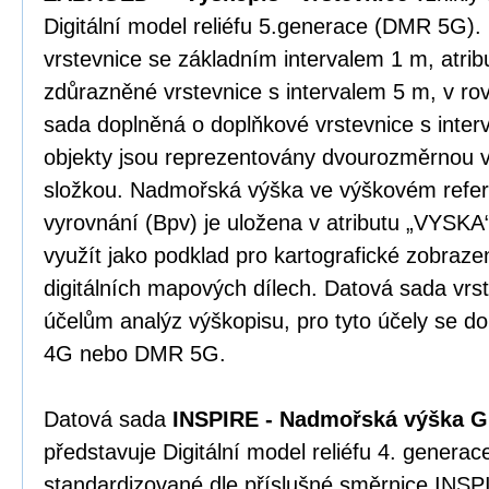
Digitální model reliéfu 5.generace (DMR 5G).
vrstevnice se základním intervalem 1 m, atrib
zdůrazněné vrstevnice s intervalem 5 m, v ro
sada doplněná o doplňkové vrstevnice s inte
objekty jsou reprezentovány dvourozměrnou 
složkou. Nadmořská výška ve výškovém refe
vyrovnání (Bpv) je uložena v atributu „VYSKA
využít jako podklad pro kartografické zobrazení
digitálních mapových dílech. Datová sada vrs
účelům analýz výškopisu, pro tyto účely se 
4G nebo DMR 5G.
Datová sada
INSPIRE - Nadmořská výška G
představuje Digitální model reliéfu 4. gener
standardizované dle příslušné směrnice INSP