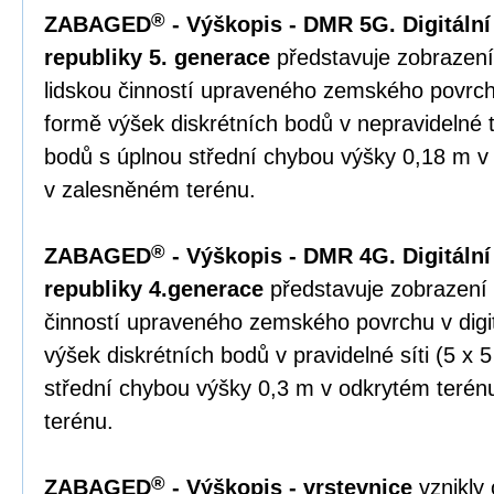
®
ZABAGED
- Výškopis - DMR 5G. Digitální
republiky 5. generace
představuje zobrazení
lidskou činností upraveného zemského povrchu
formě výšek diskrétních bodů v nepravidelné tr
bodů s úplnou střední chybou výšky 0,18 m v
v zalesněném terénu.
®
ZABAGED
- Výškopis - DMR 4G. Digitální
republiky 4.generace
představuje zobrazení 
činností upraveného zemského povrchu v digi
výšek diskrétních bodů v pravidelné síti (5 x 
střední chybou výšky 0,3 m v odkrytém teré
terénu.
®
ZABAGED
- Výškopis - vrstevnice
vznikly