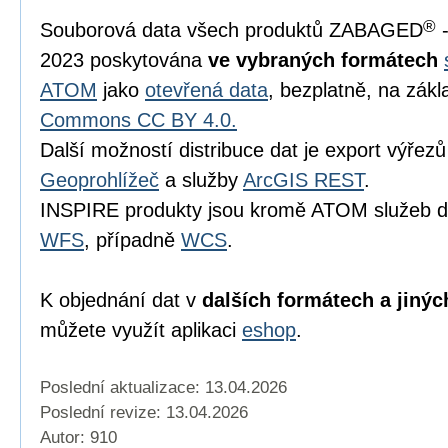
®
Souborová data všech produktů ZABAGED
-
2023 poskytována
ve vybraných formátech
ATOM
jako
otevřená data
, bezplatně, na zákl
Commons CC BY 4.0.
Další možností distribuce dat je export výřezů 
Geoprohlížeč
a služby
ArcGIS REST
.
INSPIRE produkty jsou kromě ATOM služeb d
WFS
, případně
WCS
.
K objednání dat v
dalších formátech a jinýc
můžete využít aplikaci
eshop
.
Poslední aktualizace: 13.04.2026
Poslední revize:
13.04.2026
Autor: 910