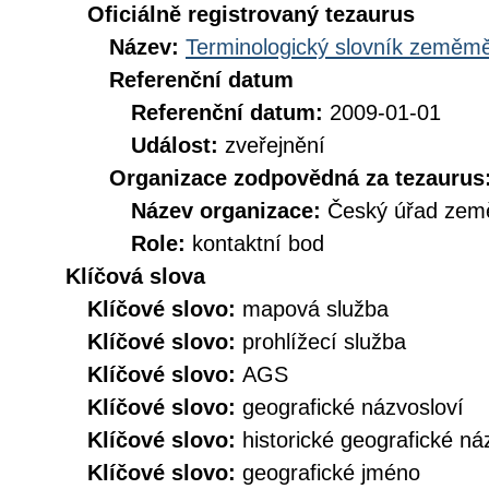
Oficiálně registrovaný tezaurus
Název:
Terminologický slovník zeměměř
Referenční datum
Referenční datum:
2009-01-01
Událost:
zveřejnění
Organizace zodpovědná za tezaurus
Název organizace:
Český úřad země
Role:
kontaktní bod
Klíčová slova
Klíčové slovo:
mapová služba
Klíčové slovo:
prohlížecí služba
Klíčové slovo:
AGS
Klíčové slovo:
geografické názvosloví
Klíčové slovo:
historické geografické ná
Klíčové slovo:
geografické jméno