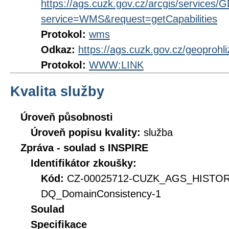
https://ags.cuzk.gov.cz/arcgis/servic
service=WMS&request=getCapabilities
Protokol:
wms
Odkaz:
https://ags.cuzk.gov.cz/geoprohl
Protokol:
WWW:LINK
Kvalita služby
Úroveň působnosti
Úroveň popisu kvality:
služba
Zpráva - soulad s INSPIRE
Identifikátor zkoušky:
Kód:
CZ-00025712-CUZK_AGS_HISTO
DQ_DomainConsistency-1
Soulad
Specifikace