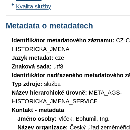
Kvalita služby
Metadata o metadatech
Identifikátor metadatového záznamu:
CZ-C
HISTORICKA_JMENA
Jazyk metadat:
cze
Znaková sada:
utf8
Identifikátor nadřazeného metadatového 
Typ zdroje:
služba
Název hierarchické úrovně:
META_AGS-
HISTORICKA_JMENA_SERVICE
Kontakt - metadata
Jméno osoby:
Vlček, Bohumil, Ing.
Název organizace:
Český úřad zeměměřick