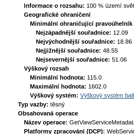
Informace o rozsahu:
100 % území svět
Geografické ohraničení
Minimální ohraničující pravoúhelník
Nejzápadnější souřadnice:
12.09
Nejvýchodnější souřadnice:
18.86
Nejjižnější souřadnice:
48.55
Nejsevernější souřadnice:
51.06
Výškový rozsah
Minimální hodnota:
115.0
Maximální hodnota:
1602.0
Výškový systém:
Výškový systém balt
Typ vazby:
těsný
Obsahovaná operace
Název operace:
GetViewServiceMetadat
Platformy zpracování (DCP):
WebServi