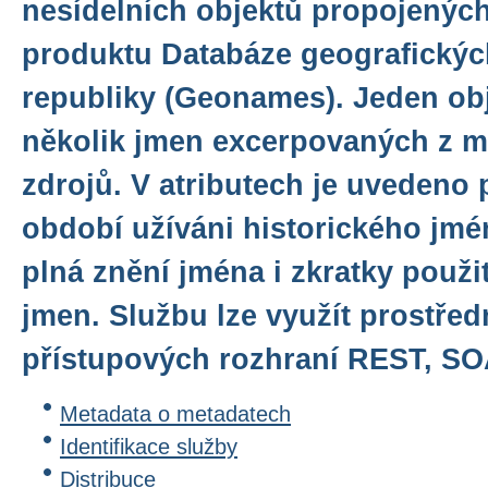
nesídelních objektů propojených
produktu Databáze geografický
republiky (Geonames). Jeden obj
několik jmen excerpovaných z 
zdrojů. V atributech je uveden
období užíváni historického jmé
plná znění jména i zkratky použit
jmen. Službu lze využít prostřed
přístupových rozhraní REST, S
Metadata o metadatech
Identifikace služby
Distribuce