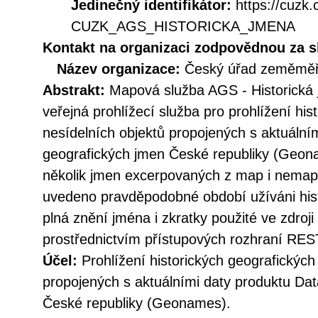
Jedinečný identifikátor:
https://cuzk
CUZK_AGS_HISTORICKA_JMENA
Kontakt na organizaci zodpovědnou za s
Název organizace:
Český úřad zeměměři
Abstrakt:
Mapová služba AGS - Historická 
veřejná prohlížecí služba pro prohlížení hi
nesídelních objektů propojených s aktuální
geografických jmen České republiky (Geona
několik jmen excerpovaných z map i nemapo
uvedeno pravděpodobné období užíváni hist
plná znění jména i zkratky použité ve zdroji
prostřednictvím přístupových rozhraní R
Účel:
Prohlížení historických geografických
propojených s aktuálními daty produktu Da
České republiky (Geonames).