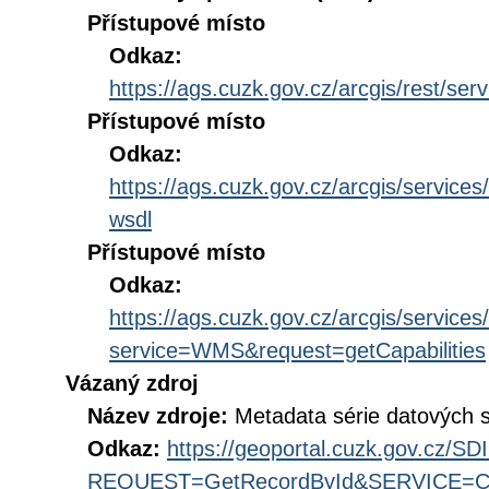
Přístupové místo
Odkaz:
https://ags.cuzk.gov.cz/arcgis/rest/
Přístupové místo
Odkaz:
https://ags.cuzk.gov.cz/arcgis/serv
wsdl
Přístupové místo
Odkaz:
https://ags.cuzk.gov.cz/arcgis/serv
service=WMS&request=getCapabilities
Vázaný zdroj
Název zdroje:
Metadata série datových
Odkaz:
https://geoportal.cuzk.gov.cz/S
REQUEST=GetRecordById&SERVICE=CS