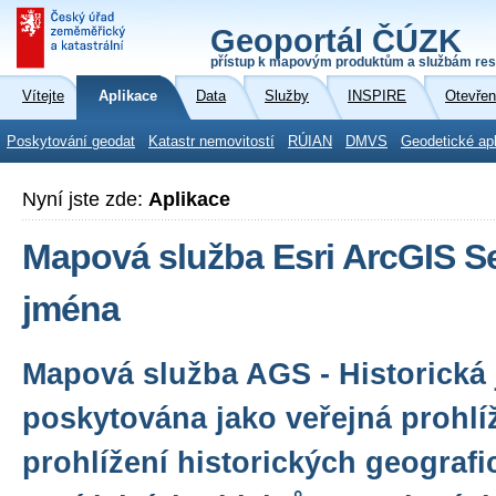
Geoportál ČÚZK
přístup k mapovým produktům a službám res
Vítejte
Aplikace
Data
Služby
INSPIRE
Otevřen
Poskytování geodat
Katastr nemovitostí
RÚIAN
DMVS
Geodetické ap
Nyní jste zde:
Aplikace
Mapová služba Esri ArcGIS Ser
jména
Mapová služba AGS - Historická 
poskytována jako veřejná prohlí
prohlížení historických geograf