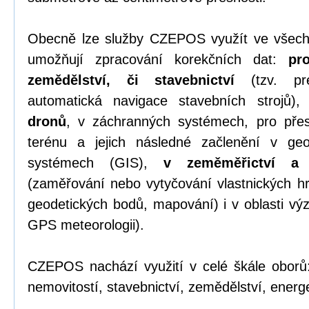
Obecně lze služby CZEPOS využít ve všech
umožňují zpracování korekčních dat:
pr
zemědělství, či stavebnictví
(tzv. pre
automatická navigace stavebních strojů)
dronů
, v záchranných systémech, pro přesn
terénu a jejich následné začlenění v geo
systémech (GIS),
v zeměměřictví a k
(zaměřování nebo vytyčování vlastnických hr
geodetických bodů, mapování) i v oblasti v
GPS meteorologii).
CZEPOS nachází využití v celé škále oborů:
nemovitostí, stavebnictví, zemědělství, energet