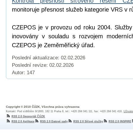
Kontrola přesnosti síťového řešení C
monitoruje přesnost služeb kategorie VRS v r
CZEPOS je v provozu od roku 2004. Služb
inovovány v souladu s rozvojem moderních
CZEPOS je Zeměměřický úřad.
Poslední aktualizace: 02.02.2026
Poslední revize:
02.02.2026
Autor: 147
Copyright © 2010 ČÚZK, Všechna práva vyhrazena
Kontakt: Pod sídlištěm 9/1800, 182 11 Praha 8, tel.: +420 284 041 111, fax: +420 284 041 416,
Uživate
RSS 2.0 Geoportál ČÚZK
RSS 2.0 Aplikace
RSS 2.0 Datové sady
RSS 2.0 Síťové služby
RSS 2.0 INSPIRE