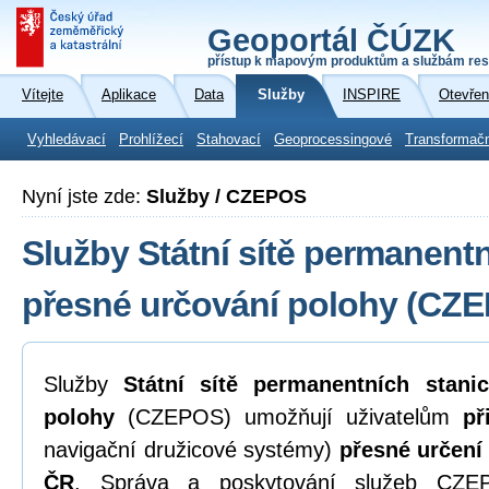
Geoportál ČÚZK
přístup k mapovým produktům a službám res
Vítejte
Aplikace
Data
Služby
INSPIRE
Otevřen
Vyhledávací
Prohlížecí
Stahovací
Geoprocessingové
Transformač
Nyní jste zde:
Služby / CZEPOS
Služby Státní sítě permanentn
přesné určování polohy (CZ
Služby
Státní sítě permanentních stani
polohy
(CZEPOS) umožňují uživatelům
př
navigační družicové systémy)
přesné určení
ČR
. Správa a poskytování služeb CZEP