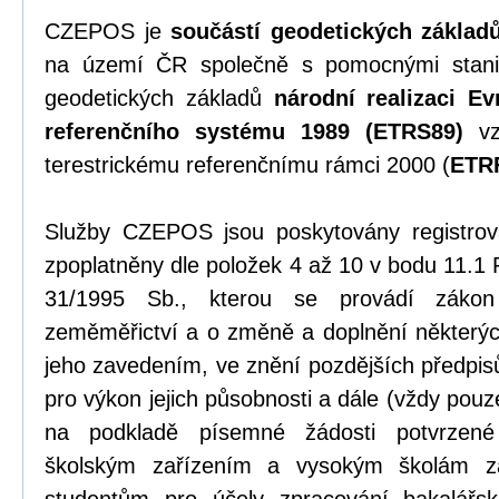
CZEPOS je
součástí geodetických základ
na území ČR společně s pomocnými stani
geodetických základů
národní realizaci Ev
referenčního systému 1989 (ETRS89)
vz
terestrickému referenčnímu rámci 2000 (
ETR
Služby CZEPOS jsou poskytovány registrov
zpoplatněny dle položek 4 až 10 v bodu 11.1 
31/1995 Sb., kterou se provádí záko
zeměměřictví a o změně a doplnění některýc
jeho zavedením, ve znění pozdějších předpi
pro výkon jejich působnosti a dále (vždy pou
na podkladě písemné žádosti potvrzené
školským zařízením a vysokým školám z