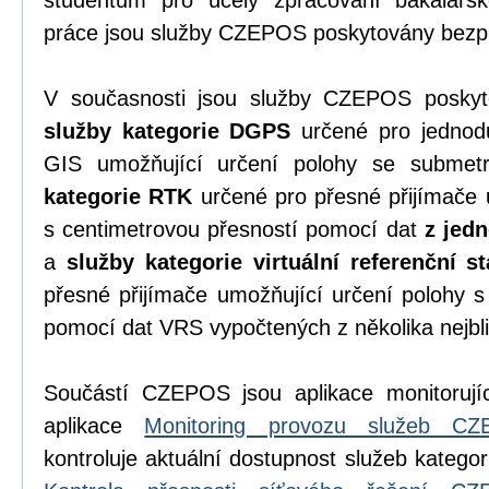
studentům pro účely zpracování bakalářsk
práce jsou služby CZEPOS poskytovány bezpl
V současnosti jsou služby CZEPOS poskyto
služby kategorie DGPS
určené pro jednodu
GIS umožňující určení polohy se submet
kategorie RTK
určené pro přesné přijímače 
s centimetrovou přesností pomocí dat
z jedn
a
služby kategorie virtuální referenční s
přesné přijímače umožňující určení polohy s
pomocí dat VRS vypočtených z několika nejbli
Součástí CZEPOS jsou aplikace monitorujíc
aplikace
Monitoring provozu služeb C
kontroluje aktuální dostupnost služeb katego