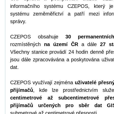
informačního systému CZEPOS, který je 
systému zeměměřictví a patří mezi info
správy.
CZEPOS obsahuje
30 permanentníc
rozmístěných
na území ČR
a dále
27 st
Všechny stanice provádí 24 hodin denně př
jsou dále zpracovávána a poskytována uživa
dat.
CZEPOS využívají zejména
uživatelé přes
přijímačů
, kde lze prostřednictvím sl
centimetrové až subcentimetrové přes
přijímačů určených pro sběr dat GI
submetrové až centimetrové přesnosti.