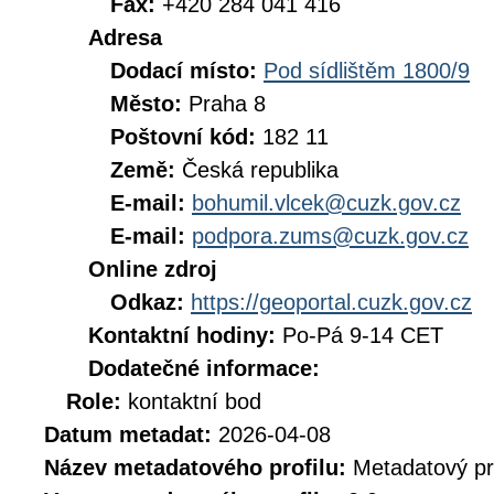
Fax:
+420 284 041 416
Adresa
Dodací místo:
Pod sídlištěm 1800/9
Město:
Praha 8
Poštovní kód:
182 11
Země:
Česká republika
E-mail:
bohumil.vlcek@cuzk.gov.cz
E-mail:
podpora.zums@cuzk.gov.cz
Online zdroj
Odkaz:
https://geoportal.cuzk.gov.cz
Kontaktní hodiny:
Po-Pá 9-14 CET
Dodatečné informace:
Role:
kontaktní bod
Datum metadat:
2026-04-08
Název metadatového profilu:
Metadatový pr