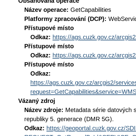
Obsahovaná operace
Název operace:
GetCapabilities
Platformy zpracování (DCP):
WebServi
Přístupové místo
Odkaz:
https://ags.cuzk.gov.cz/arcgis
Přístupové místo
Odkaz:
https://ags.cuzk.gov.cz/arcgi
Přístupové místo
Odkaz:
https://ags.cuzk.gov.cz/arcgis2/serv
request=GetCapabilities&service=WM
Vázaný zdroj
Název zdroje:
Metadata série datových s
republiky 5. generace (DMR 5G).
Odkaz:
https://geoportal.cuzk.gov.cz/S