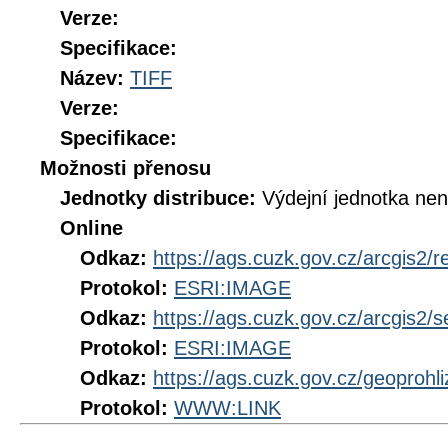
Verze:
Specifikace:
Název:
TIFF
Verze:
Specifikace:
Možnosti přenosu
Jednotky distribuce:
Výdejní jednotka ne
Online
Odkaz:
https://ags.cuzk.gov.cz/arcgis2/
Protokol:
ESRI:IMAGE
Odkaz:
https://ags.cuzk.gov.cz/arcgis2
Protokol:
ESRI:IMAGE
Odkaz:
https://ags.cuzk.gov.cz/geoproh
Protokol:
WWW:LINK