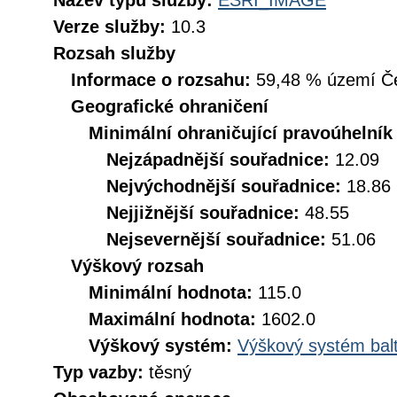
Název typu služby:
ESRI_IMAGE
Verze služby:
10.3
Rozsah služby
Informace o rozsahu:
59,48 % území Čes
Geografické ohraničení
Minimální ohraničující pravoúhelník
Nejzápadnější souřadnice:
12.09
Nejvýchodnější souřadnice:
18.86
Nejjižnější souřadnice:
48.55
Nejsevernější souřadnice:
51.06
Výškový rozsah
Minimální hodnota:
115.0
Maximální hodnota:
1602.0
Výškový systém:
Výškový systém balt
Typ vazby:
těsný