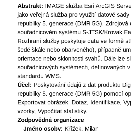
Abstrakt:
IMAGE služba Esri ArcGIS Serv
jako veřejná služba pro využití datové sady 
republiky 5. generace (DMR 5G). Zdrojová 
souřadnicovém systému S-JTSK/Krovak Ea
Rozhraní služby poskytuje data ve formě st
šedé škále nebo obarveného), případně umo
orientace nebo sklonitosti svahů. Dále lze s
souřadnicových systémech, definovaných v ca
standardu WMS.
Účel:
Poskytování údajů z dat produktu Digi
republiky 5. generace (DMR 5G) pomocí ope
Exportovat obrázek, Dotaz, Identifikace, Vy
vzorky, Vypočítat statistiky.
Zodpovědná organizace
Jméno osoby:
Křížek, Milan