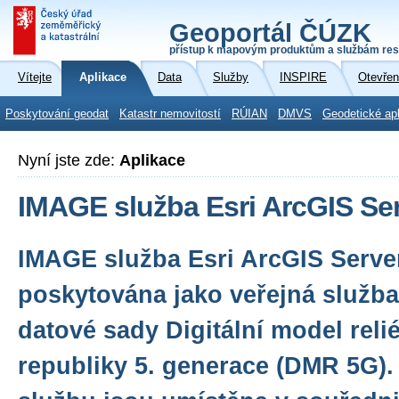
Geoportál ČÚZK
přístup k mapovým produktům a službám res
Vítejte
Aplikace
Data
Služby
INSPIRE
Otevřen
Poskytování geodat
Katastr nemovitostí
RÚIAN
DMVS
Geodetické ap
Nyní jste zde:
Aplikace
IMAGE služba Esri ArcGIS Se
IMAGE služba Esri ArcGIS Serve
poskytována jako veřejná služba 
datové sady Digitální model reli
republiky 5. generace (DMR 5G).