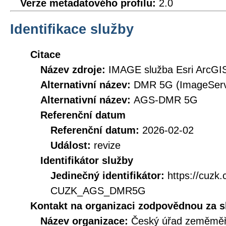
Verze metadatového profilu:
2.0
Identifikace služby
Citace
Název zdroje:
IMAGE služba Esri ArcGI
Alternativní název:
DMR 5G (ImageServ
Alternativní název:
AGS-DMR 5G
Referenční datum
Referenční datum:
2026-02-02
Událost:
revize
Identifikátor služby
Jedinečný identifikátor:
https://cuzk
CUZK_AGS_DMR5G
Kontakt na organizaci zodpovědnou za s
Název organizace:
Český úřad zeměměři