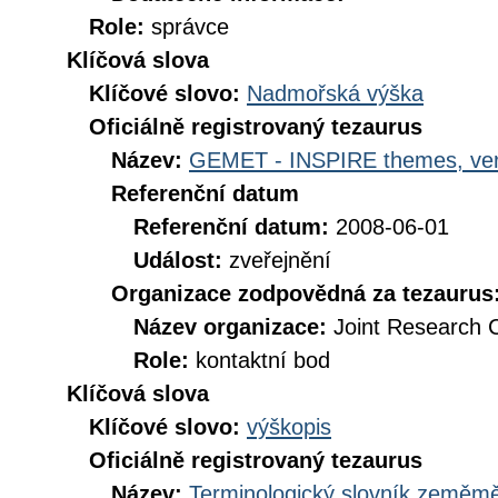
Role:
správce
Klíčová slova
Klíčové slovo:
Nadmořská výška
Oficiálně registrovaný tezaurus
Název:
GEMET - INSPIRE themes, ver
Referenční datum
Referenční datum:
2008-06-01
Událost:
zveřejnění
Organizace zodpovědná za tezaurus
Název organizace:
Joint Research 
Role:
kontaktní bod
Klíčová slova
Klíčové slovo:
výškopis
Oficiálně registrovaný tezaurus
Název:
Terminologický slovník zeměměř