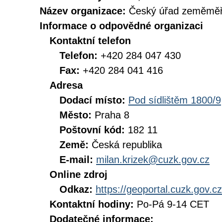
Název organizace:
Český úřad zeměměři
Informace o odpovědné organizaci
Kontaktní telefon
Telefon:
+420 284 047 430
Fax:
+420 284 041 416
Adresa
Dodací místo:
Pod sídlištěm 1800/9
Město:
Praha 8
Poštovní kód:
182 11
Země:
Česká republika
E-mail:
milan.krizek@cuzk.gov.cz
Online zdroj
Odkaz:
https://geoportal.cuzk.gov.cz
Kontaktní hodiny:
Po-Pá 9-14 CET
Dodatečné informace: