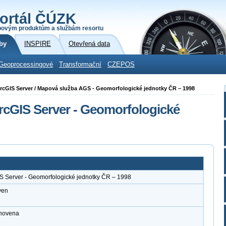
ortál ČÚZK
povým produktům a službám resortu
by
INSPIRE
Otevřená data
Geoprocessingové
Transformační
CZEPOS
i ArcGIS Server / Mapová služba AGS - Geomorfologické jednotky ČR – 1998
rcGIS Server - Geomorfologické
S Server - Geomorfologické jednotky ČR – 1998
ven
anovena