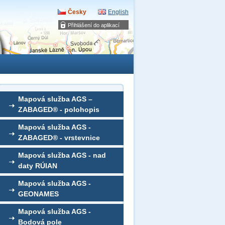
Česky
English
Přihlášení do aplikací
Mapová služba AGS –
ZABAGED® - polohopis
Mapová služba AGS -
ZABAGED® - vrstevnice
Mapová služba AGS - nad
daty RÚIAN
Mapová služba AGS -
GEONAMES
Mapová služba AGS -
Bodová pole