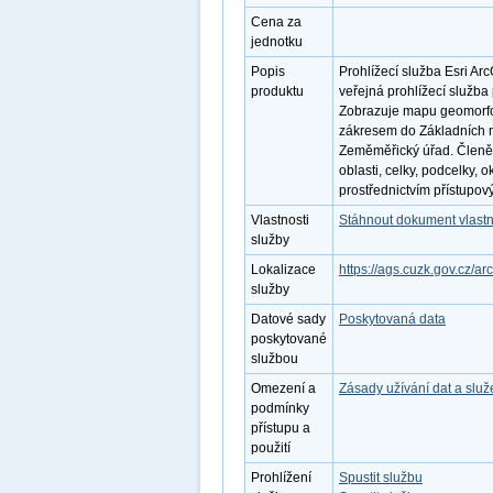
Cena za
jednotku
Popis
Prohlížecí služba Esri Ar
produktu
veřejná prohlížecí služba
Zobrazuje mapu geomorfol
zákresem do Základních 
Zeměměřický úřad. Členění
oblasti, celky, podcelky, 
prostřednictvím přístup
Vlastnosti
Stáhnout dokument vlastn
služby
Lokalizace
https://ags.cuzk.gov.cz/a
služby
Datové sady
Poskytovaná data
poskytované
službou
Omezení a
Zásady užívání dat a slu
podmínky
přístupu a
použití
Prohlížení
Spustit službu