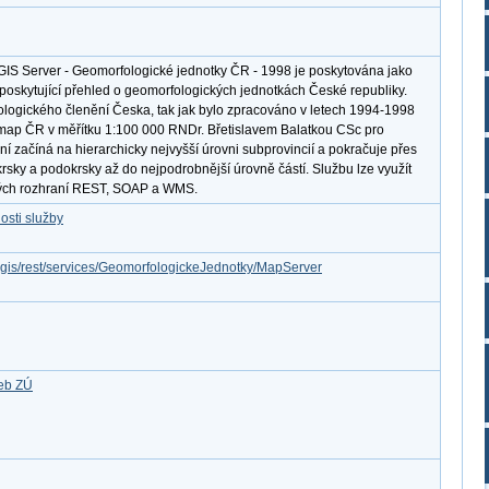
cGIS Server - Geomorfologické jednotky ČR - 1998 je poskytována jako
 poskytující přehled o geomorfologických jednotkách České republiky.
ogického členění Česka, tak jak bylo zpracováno v letech 1994-1998
map ČR v měřítku 1:100 000 RNDr. Břetislavem Balatkou CSc pro
 začíná na hierarchicky nejvyšší úrovni subprovincií a pokračuje přes
okrsky a podokrsky až do nejpodrobnější úrovně částí. Službu lze využít
ových rozhraní REST, SOAP a WMS.
osti služby
rcgis/rest/services/GeomorfologickeJednotky/MapServer
žeb ZÚ