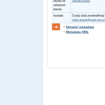
služby ve
Spustit službu
veřejném
klientu
Kontakt
Český úřad zeměměřický a k
milan.krizek@cuzk.gov.cz
Detailní metadata
Metadata XML