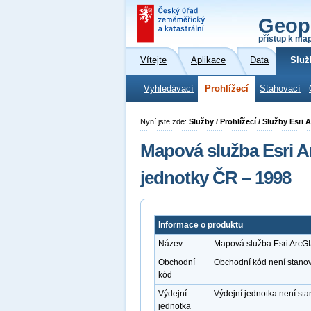
Geop
přístup k ma
Vítejte
Aplikace
Data
Služ
Vyhledávací
Prohlížecí
Stahovací
Nyní jste zde:
Služby / Prohlížecí / Služby Esr
Mapová služba Esri A
jednotky ČR – 1998
Informace o produktu
Název
Mapová služba Esri ArcGI
Obchodní
Obchodní kód není stano
kód
Výdejní
Výdejní jednotka není st
jednotka