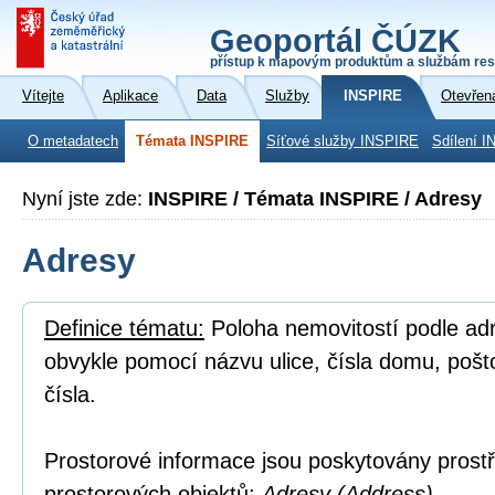
Geoportál ČÚZK
přístup k mapovým produktům a službám res
Vítejte
Aplikace
Data
Služby
INSPIRE
Otevřen
O metadatech
Témata INSPIRE
Síťové služby INSPIRE
Sdílení I
Nyní jste zde:
INSPIRE / Témata INSPIRE / Adresy
Adresy
Definice tématu:
Poloha nemovitostí podle adre
obvykle pomocí názvu ulice, čísla domu, poš
čísla.
Prostorové informace jsou poskytovány prostř
prostorových objektů:
Adresy (Address).