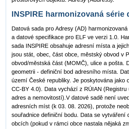
INSPIRE harmonizovaná série 
Datová sada pro Adresy (AD) harmonizovaná
a datové specifikace pro ELF ve verzi 1.0. H
sada INSPIRE obsahuje adresní místa a jejic
jsou stát, obec, část obce, městský obvod v
obvod/městská část (MOMČ), ulice a pošta. D
geometrii - definiční bod adresního místa. Da
území České republiky. Je poskytována jako o
CC-BY 4.0). Data vychází z RÚIAN (Registru ú
adres a nemovitostí).V datové sadě není uved
adresních míst (k 03. 08. 2026), protože neob
souřadnice definiční bodu. Data se vytváření 
obcích (pokud v rámci obce nastala nějaká zm