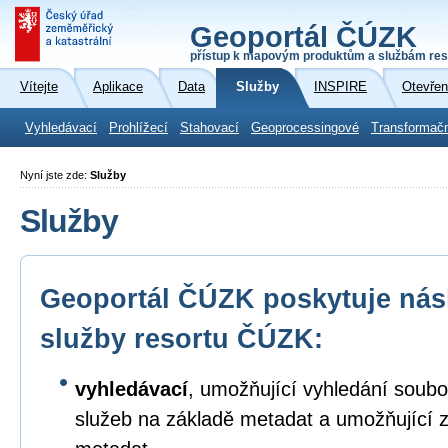
Geoportál ČÚZK
přístup k mapovým produktům a službám res
Vítejte
Aplikace
Data
Služby
INSPIRE
Otevřen
Vyhledávací
Prohlížecí
Stahovací
Geoprocessingové
Transformač
Nyní jste zde:
Služby
Služby
Geoportál ČÚZK poskytuje násl
služby resortu ČÚZK:
vyhledávací
, umožňující vyhledání soubo
služeb na základě metadat a umožňující 