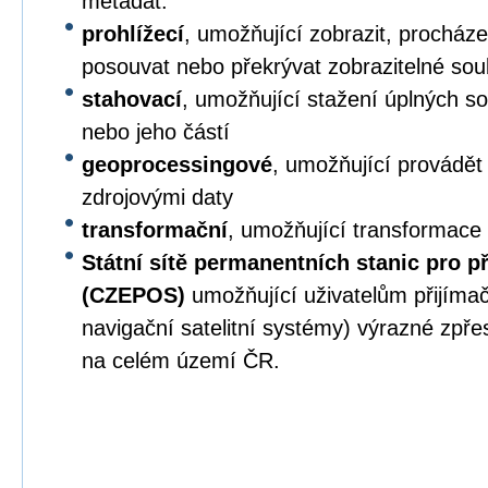
metadat.
prohlížecí
, umožňující zobrazit, procházet,
posouvat nebo překrývat zobrazitelné sou
stahovací
, umožňující stažení úplných s
nebo jeho částí
geoprocessingové
, umožňující provádět
zdrojovými daty
transformační
, umožňující transformace
Státní sítě permanentních stanic pro p
(CZEPOS)
umožňující uživatelům přijíma
navigační satelitní systémy) výrazné zpř
na celém území ČR.