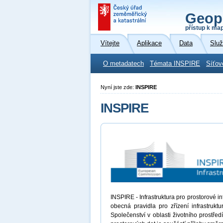
Geop
přístup k ma
Vítejte
Aplikace
Data
Slu
O metadatech
Témata INSPIRE
Síťov
Nyní jste zde:
INSPIRE
INSPIRE
INSPIRE - Infrastruktura pro prostorové 
obecná pravidla pro zřízení infrastrukt
Společenství v oblasti životního prostřed