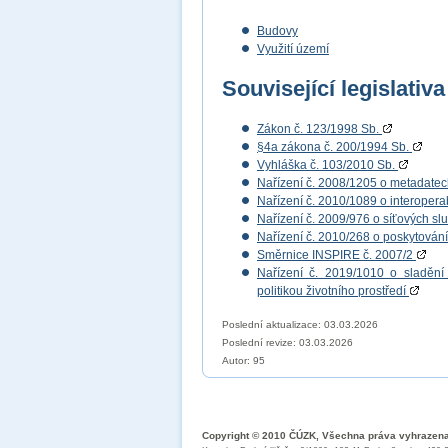
Budovy
Využití území
Související legislativa
Zákon č. 123/1998 Sb.
§4a zákona č. 200/1994 Sb.
Vyhláška č. 103/2010 Sb.
Nařízení č. 2008/1205 o metadate
Nařízení č. 2010/1089 o interopera
Nařízení č. 2009/976 o síťových s
Nařízení č. 2010/268 o poskytován
Směrnice INSPIRE č. 2007/2
Nařízení č. 2019/1010 o sladění 
politikou životního prostředí
Poslední aktualizace: 03.03.2026
Poslední revize:
03.03.2026
Autor: 95
Copyright © 2010 ČÚZK, Všechna práva vyhrazen