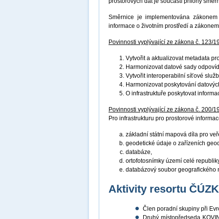
prostorových dat je součástí přílohy směr
Směrnice je implementována zákonem č
informace o životním prostředí a zákonem
Povinnosti vyplývající ze zákona č. 123/1
Vytvořit a aktualizovat metadata p
Harmonizovat datové sady odpovíd
Vytvořit interoperabilní síťové služ
Harmonizovat poskytování datových
O infrastruktuře poskytovat inform
Povinnosti vyplývající ze zákona č. 200/1
Pro infrastrukturu pro prostorové informace
základní státní mapová díla pro veř
geodetické údaje o zařízeních geo
databáze,
ortofotosnímky území celé republiky
databázový soubor geografického 
Aktivity resortu ČÚZ
Člen poradní skupiny při E
Druhý místopředseda KOVIN 