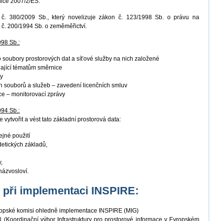
nice 2007/2/ES.
. 380/2009 Sb., který novelizuje zákon č. 123/1998 Sb. o právu na
 č. 200/1994 Sb. o zeměměřictví.
998 Sb.:
ro soubory prostorových dat a síťové služby na nich založené
ající tématům směrnice
by
 souborů a služeb – zavedení licenčních smluv
ace – monitorovací zprávy
994 Sb.:
 vytvořit a vést tato základní prostorová data:
ejné použití
detických základů,
,
názvosloví.
K při implementaci INSPIRE:
vropské komisi ohledně implementace INSPIRE (MIG)
(Koordinační výbor Infrastruktury pro prostorové informace v Evropském