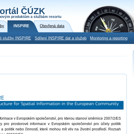
ortál ČÚZK
povým produktům a službám resortu
žby
INSPIRE
Otevřená data
é služby INSPIRE
Sdílení INSPIRE dat a služeb
Monitoring a reporting
informace v Evropském společenství, pro kterou stanoví směrnice 2007/2/ES
ury pro prostorové informace v Evropském společenství pro účely politik
í a politik nebo činností, které mohou mít vliv na životní prostředí. Rozsah