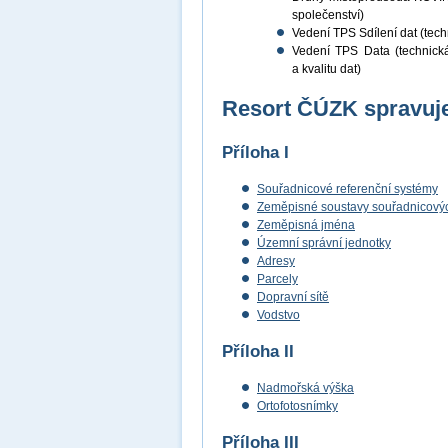
společenství)
Vedení TPS Sdílení dat (techn
Vedení TPS Data (technická 
a kvalitu dat)
Resort ČÚZK spravuje
Příloha I
Souřadnicové referenční systémy
Zeměpisné soustavy souřadnicových
Zeměpisná jména
Územní správní jednotky
Adresy
Parcely
Dopravní sítě
Vodstvo
Příloha II
Nadmořská výška
Ortofotosnímky
Příloha III