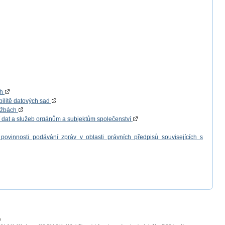
ch
bilitě datových sad
lužbách
í dat a služeb orgánům a subjektům společenství
povinnosti podávání zpráv v oblasti právních předpisů souvisejících s
a