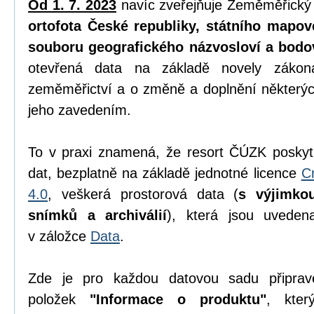
Od 1. 7. 2023
navíc zveřejňuje Zeměměřický
ortofota České republiky, státního mapov
souboru geografického názvosloví a bodo
otevřená data na základě novely zák
zeměměřictví a o změně a doplnění některýc
jeho zavedením.
To v praxi znamená, že resort ČÚZK poskyt
dat, bezplatně na základě jednotné licence
C
4.0
, veškerá prostorová data (
s výjimko
snímků a archiválií
), která jsou uvede
v záložce
Data
.
Zde je pro každou datovou sadu připrav
položek
"Informace o produktu"
, kter