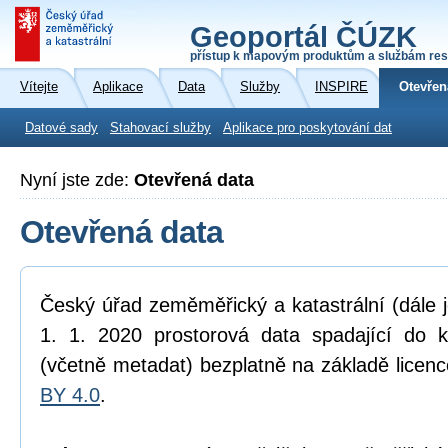
Geoportál ČÚZK
přístup k mapovým produktům a službám res
Vítejte
Aplikace
Data
Služby
INSPIRE
Otevřen
Datové sady
Stahovací služby
Aplikace pro poskytování dat
Nyní jste zde:
Otevřená data
Otevřená data
Český úřad zeměměřický a katastrální (dále 
1. 1. 2020 prostorová data spadající do 
(včetně metadat) bezplatně na základě licen
BY 4.0
.