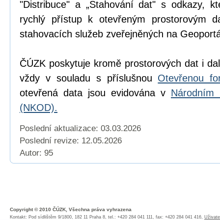
"Distribuce" a „Stahování dat" s odkazy, k
rychlý přístup k otevřeným prostorovým d
stahovacích služeb zveřejněných na Geoport
ČÚZK poskytuje kromě prostorových dat i dal
vždy v souladu s příslušnou
Otevřenou fo
otevřená data jsou evidována v
Národním 
(NKOD).
Poslední aktualizace: 03.03.2026
Poslední revize:
12.05.2026
Autor: 95
Copyright © 2010 ČÚZK, Všechna práva vyhrazena
Kontakt: Pod sídlištěm 9/1800, 182 11 Praha 8, tel.: +420 284 041 111, fax: +420 284 041 416,
Uživate