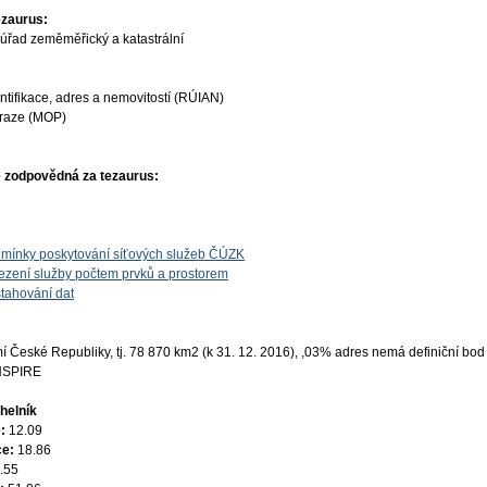
ezaurus:
úřad zeměměřický a katastrální
ntifikace, adres a nemovitostí (RÚIAN)
Praze (MOP)
 zodpovědná za tezaurus:
mínky poskytování síťových služeb ČÚZK
zení služby počtem prvků a prostorem
tahování dat
České Republiky, tj. 78 870 km2 (k 31. 12. 2016), ,03% adres nemá definiční bod
INSPIRE
helník
e:
12.09
ce:
18.86
.55