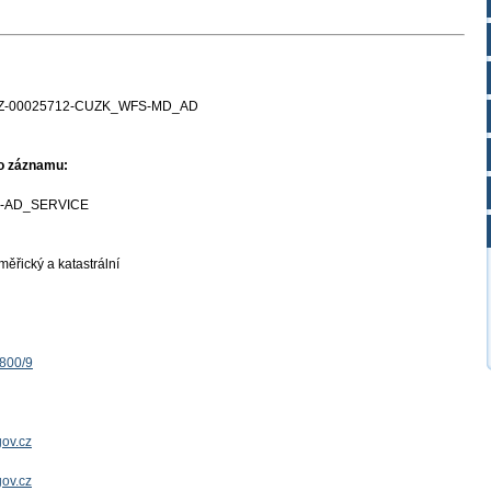
Z-00025712-CUZK_WFS-MD_AD
ho záznamu:
-AD_SERVICE
ěřický a katastrální
1800/9
ov.cz
gov.cz