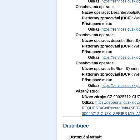
Odkaz:
https://services.cuzk.
Obsahovaná operace
Název operace:
DescribeSpatial
Platformy zpracování (DCP):
Web
Přístupové místo
Odkaz:
https://services.cuzk.
Obsahovaná operace
Název operace:
describeStoredQ
Platformy zpracování (DCP):
Web
Přístupové místo
Odkaz:
https://services.cuzk.
Obsahovaná operace
Název operace:
listStoredQuerie
Platformy zpracování (DCP):
Web
Přístupové místo
Odkaz:
https://services.cuzk.
Vázaný zdroj
Název zdroje:
CZ-00025712-CU
Odkaz:
https://geoportal.cuzk.go
REQUEST=GetRecordById&SERV
00025712-CUZK_SERIES-MD_A
Distribuce
Distribuční formát