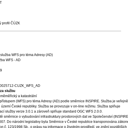
T
 profil ČÚZK
 služba WFS pro téma Adresy (AD)
užba WFS - AD
29
00025712-CUZK_WFS_AD
za službu
měměřický a katastrální
 přístupem (WFS) pro téma Adresy (AD) podle směrnice INSPIRE. Služba je veřejně
 území České republiky. Služba se provozuje v on-line režimu. Služba splňuje
cí služby verze 3.0.1 a zároveň splňuje standard OGC WFS 2.0.0.
ě směrnice o vybudování infrastruktury prostorových dat ve Společenství (INSPIRE
 2007. Do národní legislativy byla Směrnice v České republice transponována záko
on č. 123/1998 Sb., o právu na informace o životním prostředí, ve znění pozdějších