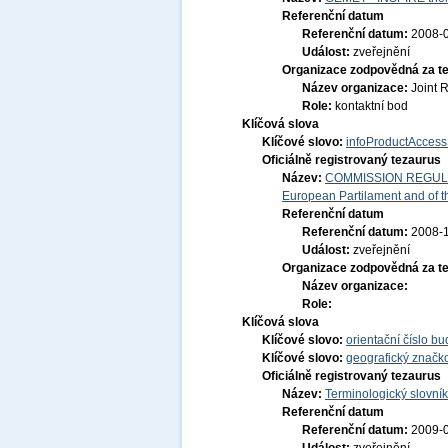
Referenční datum
Referenční datum:
2008-
Událost:
zveřejnění
Organizace zodpovědná za t
Název organizace:
Joint 
Role:
kontaktní bod
Klíčová slova
Klíčové slovo:
infoProductAccess
Oficiálně registrovaný tezaurus
Název:
COMMISSION REGULATI
European Partilament and of th
Referenční datum
Referenční datum:
2008-
Událost:
zveřejnění
Organizace zodpovědná za t
Název organizace:
Role:
Klíčová slova
Klíčové slovo:
orientační číslo b
Klíčové slovo:
geografický značko
Oficiálně registrovaný tezaurus
Název:
Terminologický slovník
Referenční datum
Referenční datum:
2009-