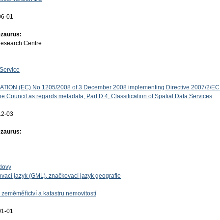
06-01
ezaurus:
Research Centre
Service
ON (EC) No 1205/2008 of 3 December 2008 implementing Directive 2007/2/EC 
e Council as regards metadata, Part D 4, Classification of Spatial Data Services
12-03
ezaurus:
udovy
vací jazyk (GML), značkovací jazyk geografie
 zeměměřictví a katastru nemovitostí
01-01