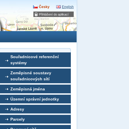
Česky
English
Přihlášení do aplikací
Souřadnicové referenční
systémy
Zeměpisné soustavy
souřadnicových sítí
Zeměpisná jména
Územní správní jednotky
Adresy
Parcely