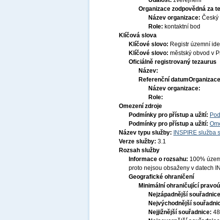
Událost:
zveřejnění
Organizace zodpovědná za t
Název organizace:
Český 
Role:
kontaktní bod
Klíčová slova
Klíčové slovo:
Registr územní ide
Klíčové slovo:
městský obvod v 
Oficiálně registrovaný tezaurus
Název:
Referenční datum
Organizace
Název organizace:
Role:
Omezení zdroje
Podmínky pro přístup a užití:
Pod
Podmínky pro přístup a užití:
Ome
Název typu služby:
INSPIRE služba s
Verze služby:
3.1
Rozsah služby
Informace o rozsahu:
100% území 
proto nejsou obsaženy v datech 
Geografické ohraničení
Minimální ohraničující pravoú
Nejzápadnější souřadnic
Nejvýchodnější souřadni
Nejjižnější souřadnice:
48