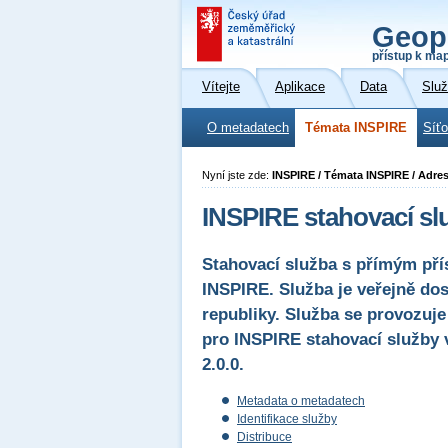
Geop
přístup k ma
Vítejte
Aplikace
Data
Slu
O metadatech
Témata INSPIRE
Síť
Nyní jste zde:
INSPIRE / Témata INSPIRE / Adre
INSPIRE stahovací s
Stahovací služba s přímým př
INSPIRE. Služba je veřejně do
republiky. Služba se provozuje
pro INSPIRE stahovací služby 
2.0.0.
Metadata o metadatech
Identifikace služby
Distribuce