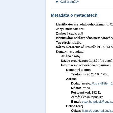
Kvalita služby
Metadata o metadatech
Identifikátor metadatového záznamu:
C
Jazyk metadat:
cze
Znaková sada:
utf8
Identifikátor nadřazeného metadatové
Typ zdroje:
služba
Název hierarchické úrovně:
META_WFS
Kontakt - metadata
Jméno osoby:
Název organizace:
Český úřad zeměm
Informace o odpovědné organizaci
Kontaktní telefon
Telefon:
+420 284 044 455
Adresa
Dodací místo:
Pod sídlištěm 
Město:
Praha 8
Poštovní kód:
182 11
Země:
Česká republika
E-mail:
cuzk.helpdesk@cuzk.g
Online zdroj
Odkaz:
https://geoportal.cuzk.