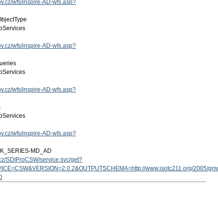
gov.cz/wfs/inspire-AD-wfs.asp?
ObjectType
Services
gov.cz/wfs/inspire-AD-wfs.asp?
ueries
Services
gov.cz/wfs/inspire-AD-wfs.asp?
s
Services
gov.cz/wfs/inspire-AD-wfs.asp?
ZK_SERIES-MD_AD
v.cz/SDIProCSW/service.svc/get?
ICE=CSW&VERSION=2.0.2&OUTPUTSCHEMA=http://www.isotc211.org/2005/g
D