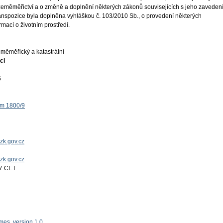
 zeměměřictví a o změně a doplnění některých zákonů souvisejících s jeho zaveden
ranspozice byla doplněna vyhláškou č. 103/2010 Sb., o provedení některých
mací o životním prostředí.
měměřický a katastrální
ci
5
ěm 1800/9
zk.gov.cz
uzk.gov.cz
17 CET
es, version 1.0