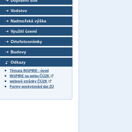
Dopravní sítě
Vodstvo
Nadmořská výška
Využití území
Ortofotosnímky
Budovy
Odkazy
Témata INSPIRE - úvod
INSPIRE na webu ČÚZK
webové stránky ČÚZK
Formy poskytování dat ZÚ