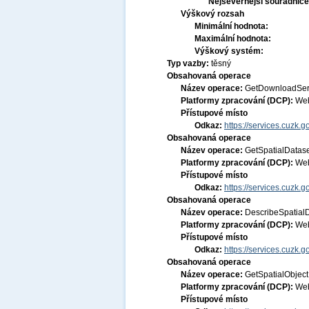
Nejsevernější souřadnic
Výškový rozsah
Minimální hodnota:
Maximální hodnota:
Výškový systém:
Typ vazby:
těsný
Obsahovaná operace
Název operace:
GetDownloadSer
Platformy zpracování (DCP):
Web
Přístupové místo
Odkaz:
https://services.cuzk.
Obsahovaná operace
Název operace:
GetSpatialDatas
Platformy zpracování (DCP):
Web
Přístupové místo
Odkaz:
https://services.cuzk.
Obsahovaná operace
Název operace:
DescribeSpatial
Platformy zpracování (DCP):
Web
Přístupové místo
Odkaz:
https://services.cuzk.
Obsahovaná operace
Název operace:
GetSpatialObject
Platformy zpracování (DCP):
Web
Přístupové místo