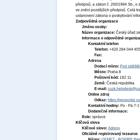
předpisů, a zákon č. 200/1994 Sb., o
ve znění pozdějších předpisů. Celá t
ustanovení zákona o poskytování infor
Zodpovědná organizace
Jméno osoby:
Název organizace:
Český úřad ze
Informace o odpovědné organiza
Kontaktní telefon
Telefon:
+420 284 044 45
Fax:
Adresa
Dodací místo:
Pod sídlišt
Město:
Praha 8
Poštovní kód:
182 11
Země:
Česká republika
E-mail:
cuzk.helpdesk@cu
Online zdroj
Odkaz:
https://geoportal.c
Kontaktní hodiny:
Po - Pá 7-
Dodatečné informace:
Role:
správce
Klíčová slova
Klíčové slovo:
Adresy
Oficiálně registrovaný tezaurus
Název:
GEMET - INSPIRE them