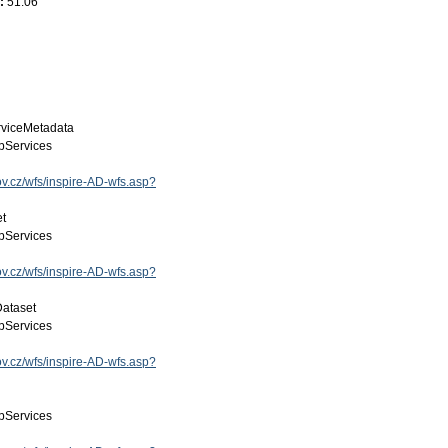
e:
51.06
viceMetadata
Services
gov.cz/wfs/inspire-AD-wfs.asp?
et
Services
gov.cz/wfs/inspire-AD-wfs.asp?
Dataset
Services
gov.cz/wfs/inspire-AD-wfs.asp?
Services