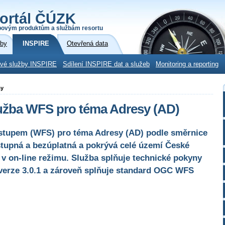
ortál ČÚZK
povým produktům a službám resortu
žby
INSPIRE
Otevřená data
ové služby INSPIRE
Sdílení INSPIRE dat a služeb
Monitoring a reporting
sy
lužba WFS pro téma Adresy (AD)
ístupem (WFS) pro téma Adresy (AD) podle směrnice
stupná a bezúplatná a pokrývá celé území České
 v on-line režimu. Služba splňuje technické pokyny
verze 3.0.1 a zároveň splňuje standard OGC WFS