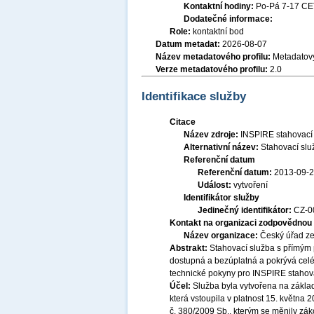
Kontaktní hodiny:
Po-Pá 7-17 CE
Dodatečné informace:
Role:
kontaktní bod
Datum metadat:
2026-08-07
Název metadatového profilu:
Metadatový
Verze metadatového profilu:
2.0
Identifikace služby
Citace
Název zdroje:
INSPIRE stahovací
Alternativní název:
Stahovací sl
Referenční datum
Referenční datum:
2013-09-
Událost:
vytvoření
Identifikátor služby
Jedinečný identifikátor:
CZ-
Kontakt na organizaci zodpovědnou 
Název organizace:
Český úřad ze
Abstrakt:
Stahovací služba s přímým
dostupná a bezúplatná a pokrývá celé
technické pokyny pro INSPIRE stahova
Účel:
Služba byla vytvořena na základ
která vstoupila v platnost 15. května
č. 380/2009 Sb., kterým se měnily zák