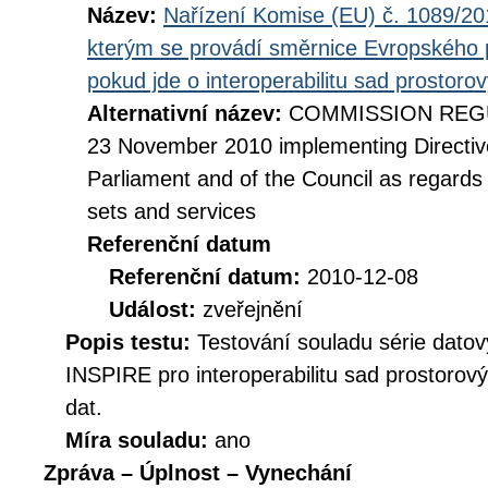
Název:
Nařízení Komise (EU) č. 1089/201
kterým se provádí směrnice Evropského 
pokud jde o interoperabilitu sad prostoro
Alternativní název:
COMMISSION REGUL
23 November 2010 implementing Directiv
Parliament and of the Council as regards i
sets and services
Referenční datum
Referenční datum:
2010-12-08
Událost:
zveřejnění
Popis testu:
Testování souladu série datov
INSPIRE pro interoperabilitu sad prostorov
dat.
Míra souladu:
ano
Zpráva – Úplnost – Vynechání