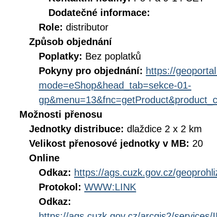
Dodatečné informace:
Role:
distributor
Způsob objednání
Poplatky:
Bez poplatků
Pokyny pro objednání:
https://geoporta
mode=eShop&head_tab=sekce-01-
gp&menu=13&fnc=getProduct&product_
Možnosti přenosu
Jednotky distribuce:
dlaždice 2 x 2 km
Velikost přenosové jednotky v MB:
20
Online
Odkaz:
https://ags.cuzk.gov.cz/geoproh
Protokol:
WWW:LINK
Odkaz:
https://ags.cuzk.gov.cz/arcgis2/servi