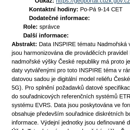
Odkaz:
https://geoportal.cuzk.gov.cz
Kontaktní hodiny:
Po-Pá 9-14 CET
Dodatečné informace:
Role:
správce
Další informace:
Abstrakt:
Data INSPIRE tématu Nadmořská v
jsou harmonizována dle prováděcích pravidel
nadmořské výšky České republiky má proto j
daty vytvářenými pro toto INSPIRE téma v rá
datovou sadou je digitální model reliéfu Čes
5G). Pro splnění požadavků datové specifika
do souřadnicových referenčních systémů E
systému EVRS. Data jsou poskytována ve fo
obsahuje především souřadnice diskrétních b
informace. Výdejní jednotky jsou definované d