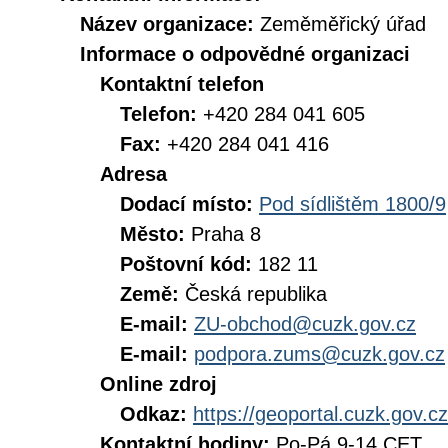
Název organizace:
Zeměměřický úřad
Informace o odpovědné organizaci
Kontaktní telefon
Telefon:
+420 284 041 605
Fax:
+420 284 041 416
Adresa
Dodací místo:
Pod sídlištěm 1800/9
Město:
Praha 8
Poštovní kód:
182 11
Země:
Česká republika
E-mail:
ZU-obchod@cuzk.gov.cz
E-mail:
podpora.zums@cuzk.gov.cz
Online zdroj
Odkaz:
https://geoportal.cuzk.gov.cz
Kontaktní hodiny:
Po-Pá 9-14 CET