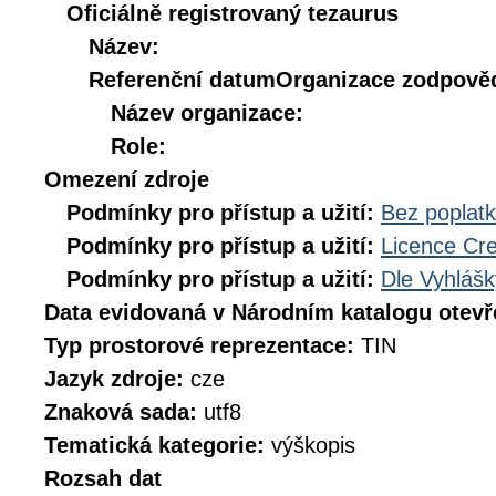
Oficiálně registrovaný tezaurus
Název:
Referenční datum
Organizace zodpověd
Název organizace:
Role:
Omezení zdroje
Podmínky pro přístup a užití:
Bez poplat
Podmínky pro přístup a užití:
Licence Cr
Podmínky pro přístup a užití:
Dle Vyhlášk
Data evidovaná v Národním katalogu otev
Typ prostorové reprezentace:
TIN
Jazyk zdroje:
cze
Znaková sada:
utf8
Tematická kategorie:
výškopis
Rozsah dat