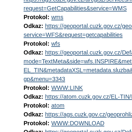
request=GetCapabilities&service=WMS
Protokol:
wms
Odkaz:
https://geoportal.cuzk.gov.cz/geo
service=WFS&request=getcapabilities
Protokol:
wfs
Odkaz:
https://geoportal.cuzk.gov.cz/Def
mode=TextMeta&side=wfs.INSPIRE&me
EL_TIN&metadataXSL=metadata.sluzba&
gp&menu=3343
Protokol:
WWW:LINK
Odkaz:
https://atom.cuzk.gov.cz/EL-TIN
Protokol:
atom
Odkaz:
https://ags.cuzk.gov.cz/geoprohl
Protokol:
WWW:DOWNLOAD