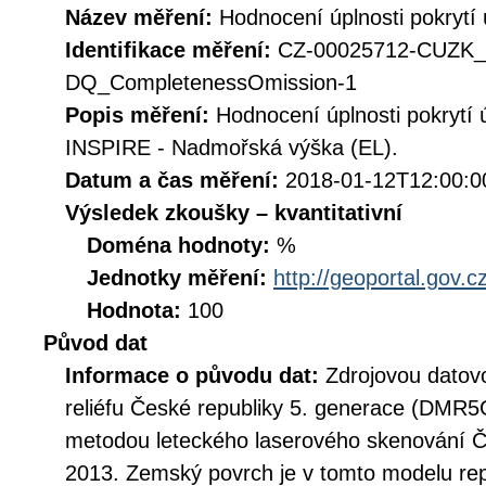
Název měření:
Hodnocení úplnosti pokryt
Identifikace měření:
CZ-00025712-CUZK_
DQ_CompletenessOmission-1
Popis měření:
Hodnocení úplnosti pokrytí
INSPIRE - Nadmořská výška (EL).
Datum a čas měření:
2018-01-12T12:00:0
Výsledek zkoušky – kvantitativní
Doména hodnoty:
%
Jednotky měření:
http://geoportal.gov.c
Hodnota:
100
Původ dat
Informace o původu dat:
Zdrojovou datovo
reliéfu České republiky 5. generace (DMR5G
metodou leteckého laserového skenování Če
2013. Zemský povrch je v tomto modelu re