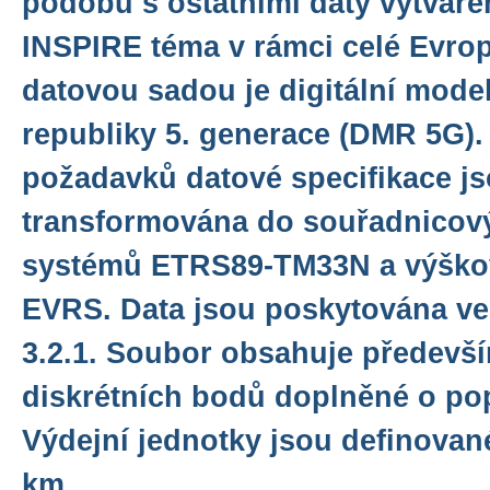
podobu s ostatními daty vytváře
INSPIRE téma v rámci celé Evro
datovou sadou je digitální model
republiky 5. generace (DMR 5G).
požadavků datové specifikace js
transformována do souřadnicový
systémů ETRS89-TM33N a výško
EVRS. Data jsou poskytována v
3.2.1. Soubor obsahuje předevš
diskrétních bodů doplněné o po
Výdejní jednotky jsou definované
km.