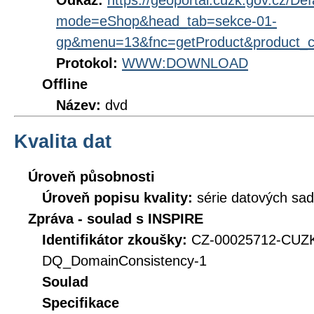
Odkaz:
https://geoportal.cuzk.gov.cz/Def
mode=eShop&head_tab=sekce-01-
gp&menu=13&fnc=getProduct&product_
Protokol:
WWW:DOWNLOAD
Offline
Název:
dvd
Kvalita dat
Úroveň působnosti
Úroveň popisu kvality:
série datových sad
Zpráva - soulad s INSPIRE
Identifikátor zkoušky:
CZ-00025712-CUZK
DQ_DomainConsistency-1
Soulad
Specifikace