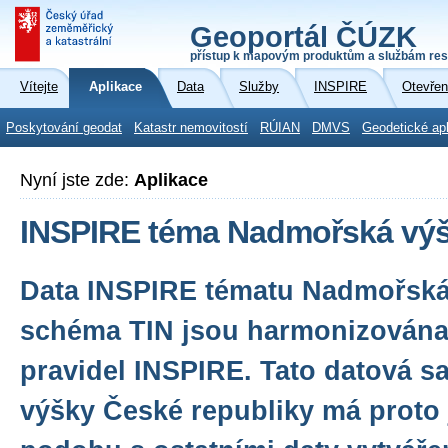
Geoportál ČÚZK
přístup k mapovým produktům a službám res
Vítejte
Aplikace
Data
Služby
INSPIRE
Otevřen
Poskytování geodat
Katastr nemovitostí
RÚIAN
DMVS
Geodetické ap
Nyní jste zde:
Aplikace
INSPIRE téma Nadmořská výšk
Data INSPIRE tématu Nadmořská 
schéma TIN jsou harmonizována
pravidel INSPIRE. Tato datová 
výšky České republiky má proto