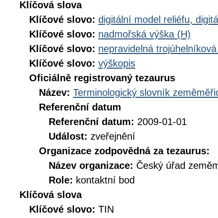
Klíčová slova
Klíčové slovo:
digitální model reliéfu, di
Klíčové slovo:
nadmořská výška (H)
Klíčové slovo:
nepravidelná trojúhelníková
Klíčové slovo:
výškopis
Oficiálně registrovaný tezaurus
Název:
Terminologický slovník zeměměřic
Referenční datum
Referenční datum:
2009-01-01
Událost:
zveřejnění
Organizace zodpovědná za tezaurus:
Název organizace:
Český úřad zeměmě
Role:
kontaktní bod
Klíčová slova
Klíčové slovo:
TIN