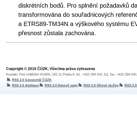
diskrétních bodů. Pro splnění požadavků da
transformována do souřadnicových refer
a ETRS89-TM34N a výškového systému EVRS
přesnost zůstala zachována.
Copyright © 2010 ČÚZK, Všechna práva vyhrazena
Kontakt: Pod sídlištěm 9/1800, 182 11 Praha 8, tel.: +420 284 041 111, fax: +420 284 04
RSS 2.0 Geoportál ČÚZK
RSS 2.0 Aplikace
RSS 2.0 Datové sady
RSS 2.0 Síťové služby
RSS 2.0