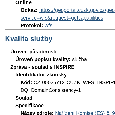
Online
Odkaz:
https://geoportal.cuzk.gov.cz/ge
service=wfs&request=getcapabilities
Protokol:
wfs
Kvalita služby
Úroveň působnosti
Úroveň popisu kvality:
služba
Zpráva - soulad s INSPIRE
Identifikátor zkoušky:
Kód:
CZ-00025712-CUZK_WFS_INSPIR
DQ_DomainConsistency-1
Soulad
Specifikace
Název zdroje:
Nařízení Komise (ES) č. 9