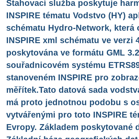
Stahovací služba poskytuje har
INSPIRE tématu Vodstvo (HY) ap
schématu Hydro-Network, která 
INSPIRE xml schématu ve verzi 4
poskytována ve formátu GML 3.2.
souřadnicovém systému ETRS8
stanoveném INSPIRE pro zobraze
měřítek.Tato datová sada vodstv
má proto jednotnou podobu s os
vytvářenými pro toto INSPIRE té
Evropy. Základem poskytované d