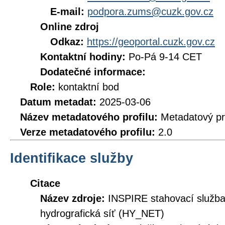
E-mail:
podpora.zums@cuzk.gov.cz
Online zdroj
Odkaz:
https://geoportal.cuzk.gov.cz
Kontaktní hodiny:
Po-Pá 9-14 CET
Dodatečné informace:
Role:
kontaktní bod
Datum metadat:
2025-03-06
Název metadatového profilu:
Metadatový pr
Verze metadatového profilu:
2.0
Identifikace služby
Citace
Název zdroje:
INSPIRE stahovací služb
hydrografická síť (HY_NET)