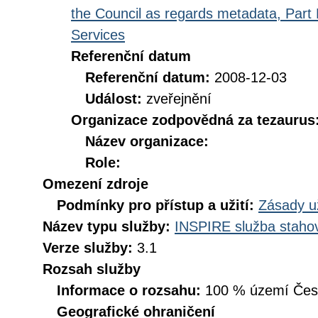
the Council as regards metadata, Part D
Services
Referenční datum
Referenční datum:
2008-12-03
Událost:
zveřejnění
Organizace zodpovědná za tezaurus
Název organizace:
Role:
Omezení zdroje
Podmínky pro přístup a užití:
Zásady u
Název typu služby:
INSPIRE služba stahov
Verze služby:
3.1
Rozsah služby
Informace o rozsahu:
100 % území České
Geografické ohraničení