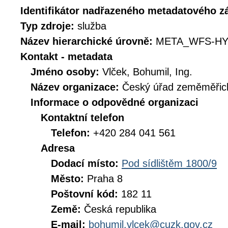
Identifikátor nadřazeného metadatového 
Typ zdroje:
služba
Název hierarchické úrovně:
META_WFS-HY
Kontakt - metadata
Jméno osoby:
Vlček, Bohumil, Ing.
Název organizace:
Český úřad zeměměřick
Informace o odpovědné organizaci
Kontaktní telefon
Telefon:
+420 284 041 561
Adresa
Dodací místo:
Pod sídlištěm 1800/9
Město:
Praha 8
Poštovní kód:
182 11
Země:
Česká republika
E-mail:
bohumil.vlcek@cuzk.gov.cz