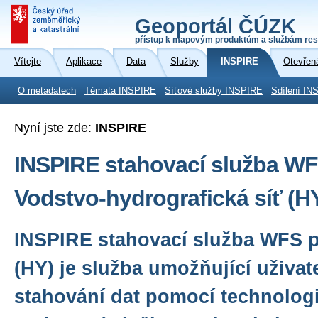
Geoportál ČÚZK
přístup k mapovým produktům a službám res
Vítejte
Aplikace
Data
Služby
INSPIRE
Otevřen
O metadatech
Témata INSPIRE
Síťové služby INSPIRE
Sdílení IN
Nyní jste zde:
INSPIRE
INSPIRE stahovací služba WF
Vodstvo-hydrografická síť (
INSPIRE stahovací služba WFS 
(HY) je služba umožňující uživa
stahování dat pomocí technologi