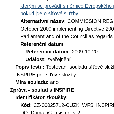
kterým se provádí směrnice Evropského 
pokud jde o síťové služby
Alternativní název:
COMMISSION REGUL
October 2009 implementing Directive 20
Parliament and of the Council as regards
Referenční datum
Referenční datum:
2009-10-20
Událost:
zveřejnění
Popis testu:
Testování souladu síťové služ
INSPIRE pro síťové služby.
Míra souladu:
ano
Zpráva - soulad s INSPIRE
Identifikátor zkoušky:
Kód:
CZ-00025712-CUZK_WFS_INSPIR
DQ_DomainConsistency-2