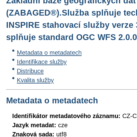
Základní báze geografických dat
(ZABAGED®).Služba splňuje tec
INSPIRE stahovací služby verze 
splňuje standard OGC WFS 2.0.0
Metadata o metadatech
Identifikace služby
Distribuce
Kvalita služby
Metadata o metadatech
Identifikátor metadatového záznamu:
CZ-
Jazyk metadat:
cze
Znaková sada:
utf8