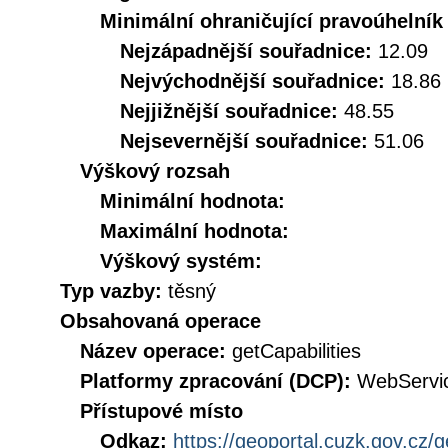
Minimální ohraničující pravoúhelník
Nejzápadnější souřadnice:
12.09
Nejvýchodnější souřadnice:
18.86
Nejjižnější souřadnice:
48.55
Nejsevernější souřadnice:
51.06
Výškový rozsah
Minimální hodnota:
Maximální hodnota:
Výškový systém:
Typ vazby:
těsný
Obsahovaná operace
Název operace:
getCapabilities
Platformy zpracování (DCP):
WebServi
Přístupové místo
Odkaz:
https://geoportal.cuzk.gov.cz/