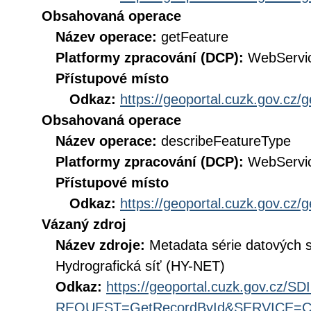
Obsahovaná operace
Název operace:
getFeature
Platformy zpracování (DCP):
WebServi
Přístupové místo
Odkaz:
https://geoportal.cuzk.gov.cz/
Obsahovaná operace
Název operace:
describeFeatureType
Platformy zpracování (DCP):
WebServi
Přístupové místo
Odkaz:
https://geoportal.cuzk.gov.cz/
Vázaný zdroj
Název zdroje:
Metadata série datových 
Hydrografická síť (HY-NET)
Odkaz:
https://geoportal.cuzk.gov.cz/S
REQUEST=GetRecordById&SERVICE=CS