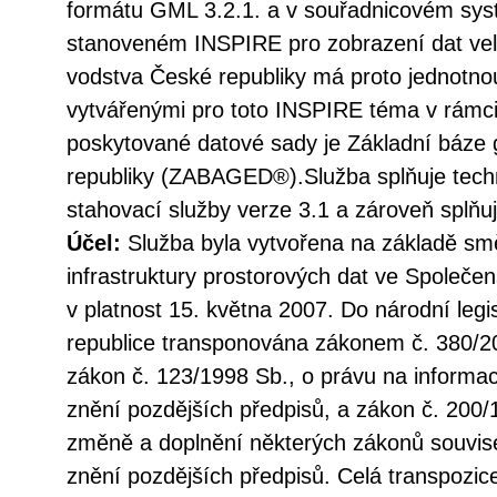
formátu GML 3.2.1. a v souřadnicovém s
stanoveném INSPIRE pro zobrazení dat vel
vodstva České republiky má proto jednotno
vytvářenými pro toto INSPIRE téma v rámc
poskytované datové sady je Základní báze 
republiky (ZABAGED®).Služba splňuje tec
stahovací služby verze 3.1 a zároveň splň
Účel:
Služba byla vytvořena na základě sm
infrastruktury prostorových dat ve Společen
v platnost 15. května 2007. Do národní legi
republice transponována zákonem č. 380/20
zákon č. 123/1998 Sb., o právu na informac
znění pozdějších předpisů, a zákon č. 200/
změně a doplnění některých zákonů souvise
znění pozdějších předpisů. Celá transpozic