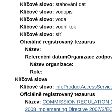
Klíčové slovo:
stahování dat
Klíčové slovo:
vodopis
Klíčové slovo:
voda
Klíčové slovo:
vodní tok
Klíčové slovo:
síť
Oficiálně registrovaný tezaurus
Název:
Referenční datum
Organizace zodpov
Název organizace:
Role:
Klíčová slova
Klíčové slovo:
infoProductAccessServic
Oficiálně registrovaný tezaurus
Název:
COMMISSION REGULATION (EC
2008 implementing Directive 2007/2/EC