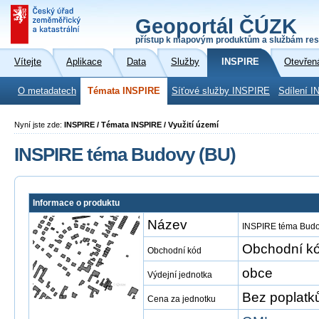
Geoportál ČÚZK
přístup k mapovým produktům a službám res
Vítejte
Aplikace
Data
Služby
INSPIRE
Otevřen
O metadatech
Témata INSPIRE
Síťové služby INSPIRE
Sdílení I
Nyní jste zde:
INSPIRE / Témata INSPIRE / Využití území
INSPIRE téma Budovy (BU)
Informace o produktu
Název
INSPIRE téma Budo
Obchodní kó
Obchodní kód
obce
Výdejní jednotka
Bez poplatk
Cena za jednotku