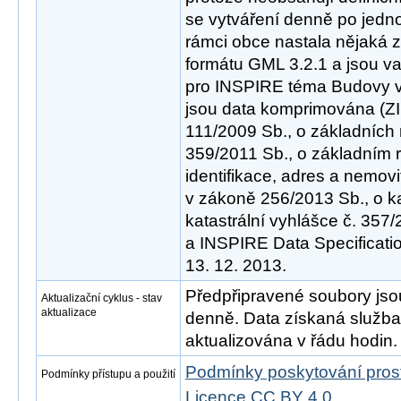
se vytváření denně po jedno
rámci obce nastala nějaká z
formátu GML 3.2.1 a jsou va
pro INSPIRE téma Budovy ve
jsou data komprimována (ZI
111/2009 Sb., o základních 
359/2011 Sb., o základním 
identifikace, adres a nemovi
v zákoně 256/2013 Sb., o ka
katastrální vyhlášce č. 357
a INSPIRE Data Specificatio
13. 12. 2013.
Předpřipravené soubory js
Aktualizační cyklus - stav
aktualizace
denně. Data získaná služ
aktualizována v řádu hodin.
Podmínky poskytování pros
Podmínky přístupu a použití
Licence CC BY 4.0