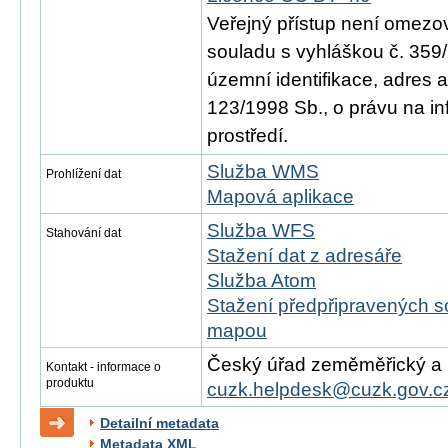
Veřejný přístup není omezo
souladu s vyhláškou č. 359/
územní identifikace, adres 
123/1998 Sb., o právu na in
prostředí.
Služba WMS
Prohlížení dat
Mapová aplikace
Služba WFS
Stahování dat
Stažení dat z adresáře
Služba Atom
Stažení předpřipravených s
mapou
Český úřad zeměměřický a ka
Kontakt - informace o
produktu
cuzk.helpdesk@cuzk.gov.c
Detailní metadata
Metadata XML