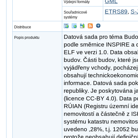
GML
Výdejní formáty
ETRS89
,
S-
Souřadnicové
systémy
Distribuce
Datová sada pro téma Bud
Popis produktu
podle směrnice INSPIRE a d
ELF ve verzi 1.0. Data obsa
budov. Části budov, které j
vyjádřeny vchody, pocháze
obsahují technickoekonomick
informace. Datová sada po
republiky. Je poskytována j
(licence CC-BY 4.0). Data 
RÚIAN (Registru územní iden
nemovitostí a částečně z I
systému katastru nemovitost
uvedeno ,28%, t.j. 12052 bu
protože neobsahují definičn